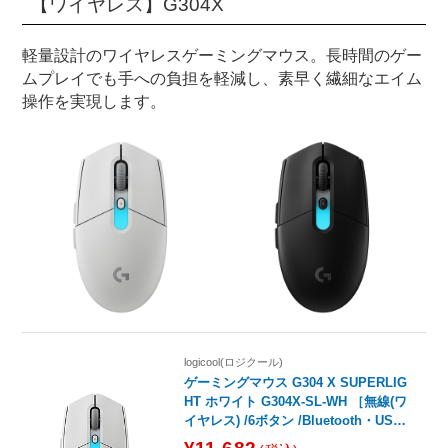
【ワイヤレス】G304X
軽量設計のワイヤレスゲーミングマウス。長時間のゲー
ムプレイでも手への負担を軽減し、素早く繊細なエイム
操作を実現します。
logicool(ロジクール)
ゲーミングマウス G304 X SUPERLIG
HT ホワイト G304X-SL-WH ［無線(ワ
イヤレス) /6ボタン /Bluetooth・US
B］