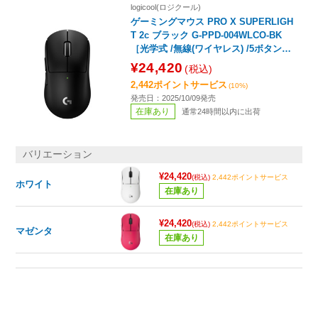
logicool(ロジクール)
ゲーミングマウス PRO X SUPERLIGH
T 2c ブラック G-PPD-004WLCO-BK
［光学式 /無線(ワイヤレス) /5ボタン /
USB］
¥24,420
(税込)
2,442ポイントサービス
(10%)
発売日：2025/10/09発売
在庫あり
通常24時間以内に出荷
バリエーション
¥24,420
(税込)
2,442ポイントサービス
ホワイト
在庫あり
¥24,420
(税込)
2,442ポイントサービス
マゼンタ
在庫あり