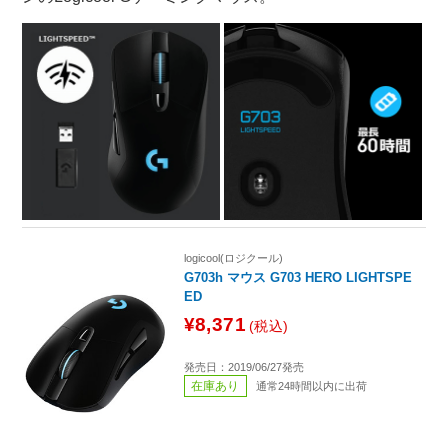
logicool(ロジクール)
G703h マウス G703 HERO LIGHTSPE
ED
¥8,371
(税込)
発売日：2019/06/27発売
在庫あり
通常24時間以内に出荷