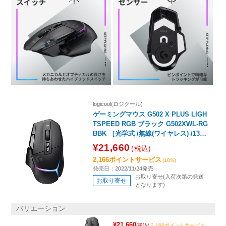
logicool(ロジクール)
ゲーミングマウス G502 X PLUS LIGH
TSPEED RGB ブラック G502XWL-RG
BBK ［光学式 /無線(ワイヤレス) /13ボ
タン /USB］
¥21,660
(税込)
2,166ポイントサービス
(10%)
発売日：2022/11/24発売
お取り寄せ(入荷次第の発送
お取り寄せ
となります)
バリエーション
¥21,660
(税込)
2,166ポイントサービス