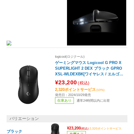
logicool(ロジクール)
ゲーミングマウス Logicool G PRO X
SUPERLIGHT 2 DEX ブラック GPRO
XSL-WLDEXBK[ワイヤレス / エルゴノ
ミクス]
¥23,200
(税込)
2,320ポイントサービス
(10%)
発売日：2024/10/29発売
在庫あり
通常24時間以内に出荷
バリエーション
¥23,200
(税込)
2,320ポイントサービス
ブラック