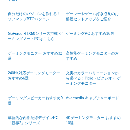
自分だけのパソコンを作れる！
ゲーマーやゲーム好き必見のお
ソフマップBTOパソコン
部屋セットアップをご紹介！
GeForce RTX50シリーズ搭載 ゲ
ゲーミングPC おすすめ16選
ーミングノートPCはこちら
ゲーミングモニター おすすめ32
高性能ゲーミングモニターのお
選
すすめ
240Hz対応ゲーミングモニター
充実のカラーバリエーションか
おすすめ6選
ら選べる！Pixio（ピクシオ） ゲ
ーミングモニター
ゲーミングスピーカーおすすめ9
Avermedia キャプチャーボード
選
革新的な内部配線デザインPC
4Kゲーミングモニター おすすめ
「新界2」シリーズ
10選