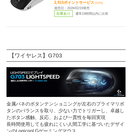
2,915ポイントサービス
(10%)
発売日：2026/02/19発売
在庫あり
通常24時間以内に出荷
【ワイヤレス】G703
金属バネのボタンテンショニングが左右のプライマリボ
タンのバランスを取り、少ない力でトリガーし、卓越し
たボタン感触、反応、および一貫性を毎回実現
長時間使用しても疲れにくい人間工学に基づいたデザイ
ンのLogicool Gゲーミングマウス。