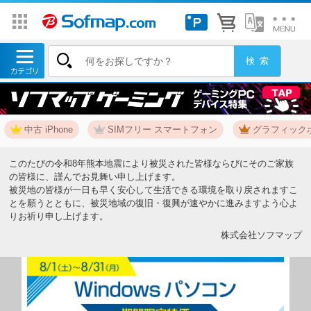
中古 iPhone
SIMフリー スマートフォン
グラフィックボ
このたびの令和8年熊本地震により被災された皆様ならびにそのご家族
の皆様に、謹んでお見舞い申し上げます。
被災地の皆様が一日も早く安心して生活できる環境を取り戻されますこ
とを願うとともに、被災地域の復旧・復興が速やかに進みますよう心よ
りお祈り申し上げます。
株式会社ソフマップ