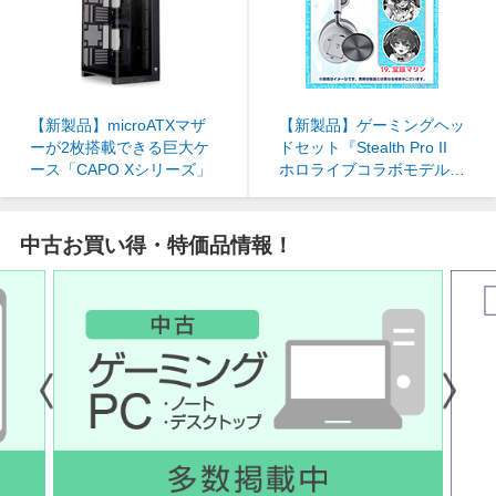
大迫力の重低音でパワフル
フルワイ
【新製品】microATXマザ
Office搭載ノートパソコン
【SIMフリー】リアルで話
な音を奏でるBluetoothス
【洗濯機】生産完了の型落
【ゲーム】『ペルソナ４
【パソコン】中古パソコン
【新製品】ゲーミングヘッ
MacBoo
【SIM
Apple Air
【冷蔵庫
【ゲーム
【パソコン
【新製品】AIペット（コミ
【新製品
ーが2枚搭載できる巨大ケ
はこちら
すより、夢中になった。
ピーカー
ちモデルがお買い得！
リバイバル』予約受付中！
をお探しならこちら！おす
ドセット『Stealth Pro II
AIフォン。
ちモデル
ン レイ
をお探し
ュニケーションロボット）
コリコラ
ース「CAPO Xシリーズ」
「AQUOS sense10」登
すめ中古ノートパソコン
ホロライブコラボモデル』
S26」
中！
すめ中古iP
Moflin（モフリン）予約受
ラー 予
場！
予約受付中！
付中！
中古お買い得・特価品情報！