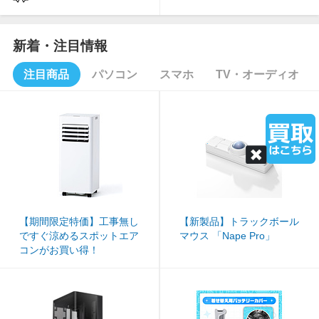
新着・注目情報
注目商品
パソコン
スマホ
TV・オーディオ
【期間限定特価】工事無し
ノートパソコンのおすすめ
iPhone＆Android 各機種対
人気のアンカーイヤホン・
【扇風機・サーキュレータ
おすすめのテレビ・レコー
【ホビー】ポケモン30周
欲しい商品がすぐ見つか
【新製品】トラックボール
GeForc
【おすす
AVIOT
暑い季節
【テレビ
【ゲーム】
パソコン
ですぐ涼めるスポットエア
商品をご紹介！
応スマートフォンアクセサ
ヘッドホンはこちら
ー】人気商品を多数ご紹
ダーのアウトレット品はこ
年記念「おかえり！ ピカ
る！ソフマップの中古カテ
マウス 「Nape Pro」
搭載ゲー
ぶ！モバ
ヤホン「T
ン特集は
ッシュ品
R1」予
家電、キ
コンがお買い得！
リーはこちら
介！
ちら
チュウ1/1」
ゴリ
がオスス
おすすめ
す！
容品まで
買い得