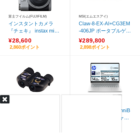
14.0型 ノートパソコン
Apple 13インチ
富士フイルム(FUJIFILM)
MSI(エムエスアイ)
フィリップス メンズシェーバー
インスタントカメラ
Claw-8-EX-AI+CG3EM
ASUS ノートパソコン
CPU AMD
『チェキ』 instax mini
-406JP ポータブルゲー
99
ミングPC ブラック＆
ソーラー 腕時計
モニター 27型
¥28,600
¥289,800
パープル ［8.0型 /Wind
2,860ポイント
2,898ポイント
ows11 Home /メモリ：
32GB /SSD：1TB /202
6年7月モデル］
Vixen
hp(エイチピー)
双眼鏡「at6(アット
ノートパソコン OmniB
6)」M6×18 刀剣乱舞O
ook 3/14 グレイシャー
NLINE 三日月宗近 ［6
シルバー DD1V1PA-A
¥14,300
¥199,800
倍］
AAB
1,430ポイント
19,980ポイント