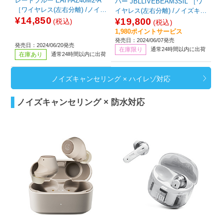
レートブルー EAH-AZ40M2-A
バー JBLLIVEBEAM3SIL ［ワ
［ワイヤレス(左右分離) /ノイズ
イヤレス(左右分離) /ノイズキャ
キャンセリング対応 /Bluetooth
¥14,850
ンセリング対応 /Bluetooth対
¥19,800
(税込)
(税込)
対応］
応］
1,980ポイントサービス
発売日：2024/06/07発売
発売日：2024/06/20発売
在庫限り
通常24時間以内に出荷
在庫あり
通常24時間以内に出荷
ノイズキャンセリング × ハイレゾ対応
ノイズキャンセリング × 防水対応