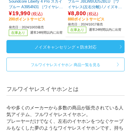
Soundcore Liberty 4 Pro スカイ
ブルー JBLWBUDS2BLU ［ワ
ブルー A3954N31 ［ワイヤレス
イヤレス(左右分離) /ノイズキャ
(左右分離) /ノイズキャンセリン
ンセリング対応 /Bluetooth対
¥19,990
¥8,800
(税込)
(税込)
グ対応 /Bluetooth対応］
応］
200ポイントサービス
880ポイントサービス
発売日：2024/10/17発売
発売日：2024/10/03発売
在庫あり
通常24時間以内に出荷
在庫あり
通常24時間以内に出荷
ノイズキャンセリング × 防水対応
フルワイヤレスイヤホン 商品一覧を見る
フルワイヤレスイヤホンとは
今や多くのメーカーから多数の商品が販売されている人
気アイテム、フルワイヤレスイヤホン。
プレーヤーだけでなく、左右のイヤホンをつなぐケーブ
ルもなくした夢のようなワイヤレスイヤホンです。持ち