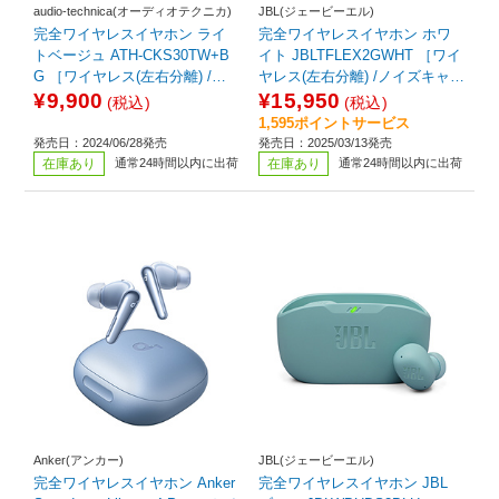
audio-technica(オーディオテクニカ)
JBL(ジェービーエル)
完全ワイヤレスイヤホン ライ
完全ワイヤレスイヤホン ホワ
トベージュ ATH-CKS30TW+B
イト JBLTFLEX2GWHT ［ワイ
G ［ワイヤレス(左右分離) /ノ
ヤレス(左右分離) /ノイズキャン
イズキャンセリング対応 /Bluet
セリング対応 /Bluetooth対応］
¥9,900
¥15,950
(税込)
(税込)
ooth対応］
1,595ポイントサービス
発売日：2024/06/28発売
発売日：2025/03/13発売
在庫あり
通常24時間以内に出荷
在庫あり
通常24時間以内に出荷
Anker(アンカー)
JBL(ジェービーエル)
完全ワイヤレスイヤホン Anker
完全ワイヤレスイヤホン JBL