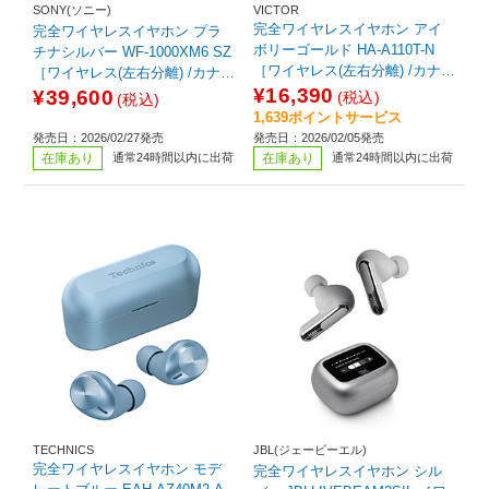
SONY(ソニー)
VICTOR
完全ワイヤレスイヤホン アイ
完全ワイヤレスイヤホン プラ
ボリーゴールド HA-A110T-N
チナシルバー WF-1000XM6 SZ
［ワイヤレス(左右分離) /カナル
［ワイヤレス(左右分離) /カナル
型 /ノイズキャンセリング対応 /
¥16,390
型 /ノイズキャンセリング対応 /
¥39,600
(税込)
(税込)
Bluetooth対応］
Bluetooth対応］
1,639ポイントサービス
発売日：2026/02/27発売
発売日：2026/02/05発売
在庫あり
通常24時間以内に出荷
在庫あり
通常24時間以内に出荷
TECHNICS
JBL(ジェービーエル)
完全ワイヤレスイヤホン モデ
完全ワイヤレスイヤホン シル