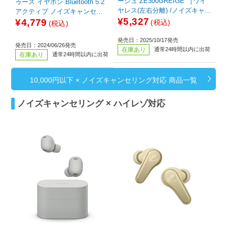
ージュ ZE300GREIGE ［ワイ
ゥース イヤホン Bluetooth 5.2
ヤレス(左右分離) /ノイズキャン
アクティブ ノイズキャンセリ
セリング対応 /Bluetooth対応］
¥5,327
ング 耳せん機能 低遅延 外音モ
¥4,779
(税込)
(税込)
ード タッチセンサー 超軽量 【
iPhone iPad Android スマホ 等
発売日：2025/10/17発売
発売日：2024/06/26発売
】 AAC対応 密閉型 ホワイト
在庫あり
通常24時間以内に出荷
在庫あり
通常24時間以内に出荷
10,000円以下 × ノイズキャンセリング対応 商品一覧
ノイズキャンセリング × ハイレゾ対応