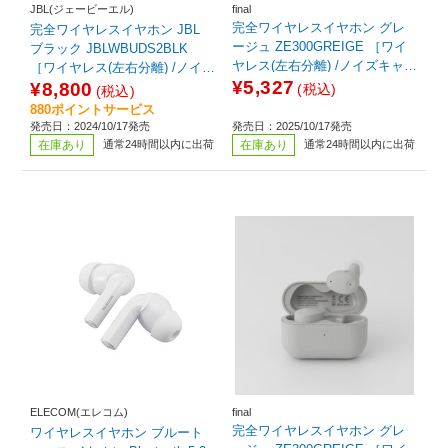
JBL(ジェービーエル)
final
完全ワイヤレスイヤホン グレ
完全ワイヤレスイヤホン JBL
ージュ ZE300GREIGE ［ワイ
ブラック JBLWBUDS2BLK
ヤレス(左右分離) /ノイズキャン
［ワイヤレス(左右分離) /ノイズ
セリング対応 /Bluetooth対応］
¥5,327
キャンセリング対応 /Bluetooth
¥8,800
(税込)
(税込)
対応］
880ポイントサービス
発売日：2024/10/17発売
発売日：2025/10/17発売
在庫あり
通常24時間以内に出荷
在庫あり
通常24時間以内に出荷
ELECOM(エレコム)
final
完全ワイヤレスイヤホン グレ
ワイヤレスイヤホン ブルート