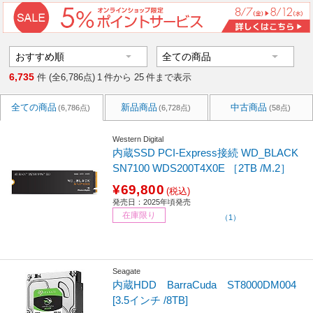
6,735
件 (全6,786点)
1
件から
25
件まで表示
全ての商品
新品商品
中古商品
(6,786点)
(6,728点)
(58点)
Western Digital
内蔵SSD PCI-Express接続 WD_BLACK
SN7100 WDS200T4X0E ［2TB /M.2］
¥69,800
(税込)
発売日：2025年頃発売
在庫限り
（1）
Seagate
内蔵HDD BarraCuda ST8000DM004
[3.5インチ /8TB]