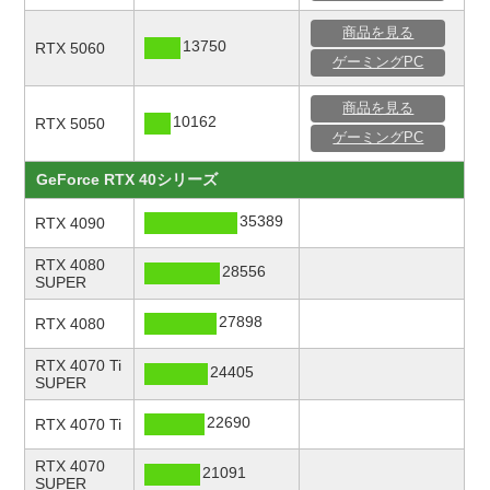
9348
ゲ
Laptop GPU
商品を見る
RTX 4050
13750
RTX 5060
8398
ゲ
Laptop GPU
ゲーミングPC
GeForce RTX 30シリーズ
商品を見る
10162
RTX 5050
RTX 3080
ゲーミングPC
11550
ゲ
Laptop GPU
GeForce RTX 40シリーズ
RTX 3070 Ti
11283
ゲ
Laptop GPU
35389
RTX 4090
RTX 3070
10470
ゲ
Laptop GPU
RTX 4080
28556
SUPER
RTX 3060
7585
ゲ
Laptop GPU
27898
RTX 4080
RTX 3050 Ti
5378
ゲ
Laptop GPU
RTX 4070 Ti
24405
SUPER
RTX 3050
4842
ゲ
Laptop GPU
22690
RTX 4070 Ti
RTX 4070
21091
SUPER