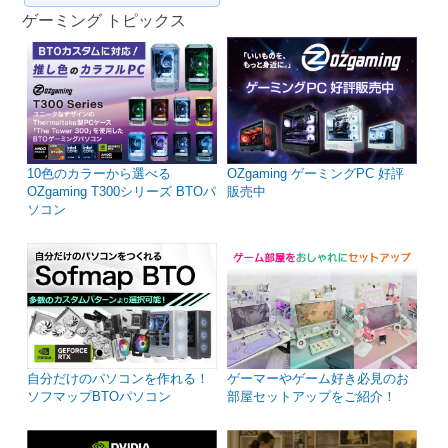
ゲーミング トピックス
10色のカラーから選べる
OZgaming ゲーミングPC 好評
OZgaming T300シリーズ BTOパ
販売中
ソコン
自分だけのパソコンを作れる！
ゲーマーやゲーム好き必見のお
ソフマップBTOパソコン
部屋セットアップをご紹介！