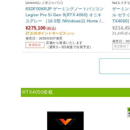
Lenovo(レノボジャパン)
hp(エイチ
83DF00KRJP ゲーミングノートパソコン
ゲーミング
Legion Pro 5i Gen 9(RTX 4060) オニキ
ル セラミ
スグレー ［16.0型 /Windows11 Home /in
TX4060]
tel Core i7 /メモリ：16GB /SSD：1TB /
¥275,100
¥214,45
(税込)
日本語版キーボード /2025年3月モデル］
27,510ポイントサービス
21,445
(10%)
発売日：2025/03/07発売
発売日：202
店舗から発送いたします
数量限定
限定数終了
（通常2～3日程度で出荷予定）
RTX4050搭載