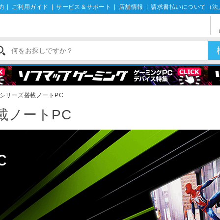
約
|
ご利用ガイド
|
サービス＆サポート
|
店舗情報
|
請求書払いについて（法
X 40シリーズ搭載ノートPC
搭載ノートPC