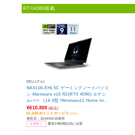
RTX4080搭載
DELL(デル)
NAX106-EHLSC ゲーミングノートパソコ
ン Alienware x16 R2(RTX 4080) ルナシ
ルバー ［16.0型 /Windows11 Home /intel
Core Ultra 9 /メモリ：32GB /SSD：2TB
¥610,800
(税込)
/日本語版キーボード /2024年5月モデル］
61,080ポイントサービス
(10%)
発売日：2024/05/18発売
通常24時間以内に出荷
在庫限り