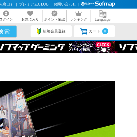
人窓口）
|
プレミアムCLUB
|
お問い合わせ
|
ログイン
お気に入り
ポイント確認
ランキング
Language
新規会員登録
カート
0