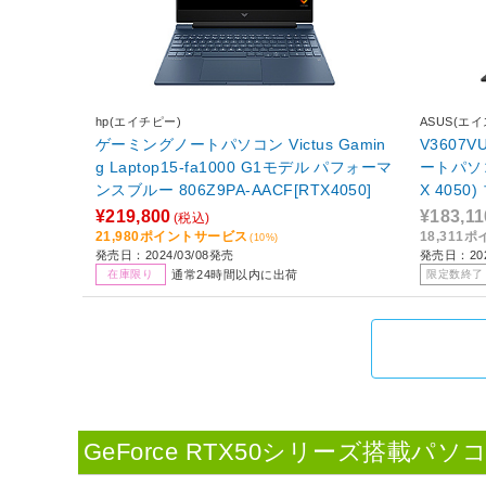
hp(エイチピー)
ASUS(エ
ゲーミングノートパソコン Victus Gamin
V3607V
g Laptop15-fa1000 G1モデル パフォーマ
ートパソコン
ンスブルー 806Z9PA-AACF[RTX4050]
X 4050
Home /i
¥219,800
¥183,11
(税込)
D：512
21,980ポイントサービス
18,311
(10%)
発売日：2024/03/08発売
発売日：202
7月モデ
通常24時間以内に出荷
在庫限り
限定数終了
GeForce RTX50シリーズ搭載パソ