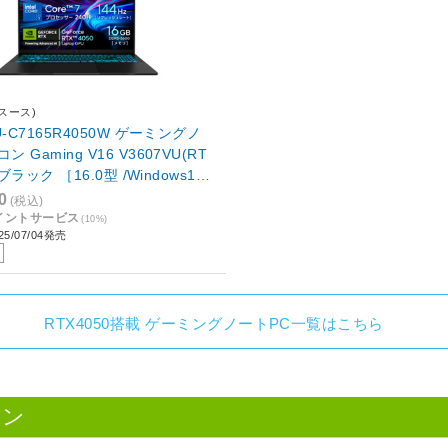
イスース)
U-C7165R4050W ゲーミングノ
 Gaming V16 V3607VU(RT
) ブラック ［16.0型 /Windows11
ntel Core 7 /メモリ：16GB /SS
0
(税込)
GB /日本語版キーボード /2025年
ポイントサービス
(10%)
5/07/04発売
ル］
RTX4050搭載 ゲーミングノートPC一覧はこちら
コン