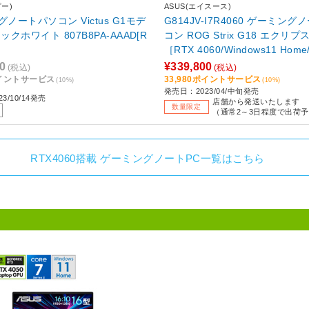
ピー)
ASUS(エイスース)
ノートパソコン Victus G1モデ
G814JV-I7R4060 ゲーミン
ックホワイト 807B8PA-AAAD[R
コン ROG Strix G18 エクリ
［RTX 4060/Windows11 Home/i
e i7/メモリ：16GB/SSD：512
0
¥339,800
(税込)
(税込)
版キーボード］
ポイントサービス
33,980ポイントサービス
(10%)
(10%)
発売日：2023/04/中旬発売
3/10/14発売
店舗から発送いたします
数量限定
（通常2～3日程度で出荷
RTX4060搭載 ゲーミングノートPC一覧はこちら