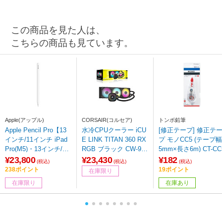
この商品を見た人は、
こちらの商品も見ています。
Apple(アップル)
CORSAIR(コルセア)
トンボ鉛筆
Apple Pencil Pro【13
水冷CPUクーラー iCU
[修正テープ] 修正テ
インチ/11インチ iPad
E LINK TITAN 360 RX
プ モノCC5 (テープ幅
Pro(M5)・13インチ/11
RGB ブラック CW-906
5mm×長さ6m) CT-CC
インチ iPad Air(M4)対
1018-WW 120mmファ
¥23,800
¥23,430
¥182
(税込)
(税込)
(税込)
応】 MX2D3ZA/A
ンｘ3 [LGA1851/170
238ポイント
19ポイント
在庫限り
0・AM5/AM4]
在庫限り
在庫あり