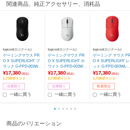
関連商品、純正アクセサリー、消耗品
logicool(ロジクール)
logicool(ロジクール)
logicool(ロジクール)
ゲーミングマウス PR
ゲーミングマウス PR
ゲーミング マウス P
O X SUPERLIGHT ブ
O X SUPERLIGHT ホ
O X SUPERLIGHT レ
ラック G-PPD-003WL-
ワイト G-PPD-003WL-
ッド G-PPD-003WL-R
BK ［光学式 /無線(ワ
WH ［光学式 /5ボタン
D ［光学式 /無線(ワ
¥17,380
¥17,380
¥17,380
(税込)
(税込)
(税込)
イヤレス) /5ボタン /U
/USB /無線(ワイヤレ
ヤレス) /5ボタン /US
1,738ポイント
1,738ポイント
1,738ポイント
SB］
ス)］
B］ 【sof001】
在庫限り
在庫限り
数量限定
一緒に買う
一緒に買う
一緒に買う
商品のバリエーション