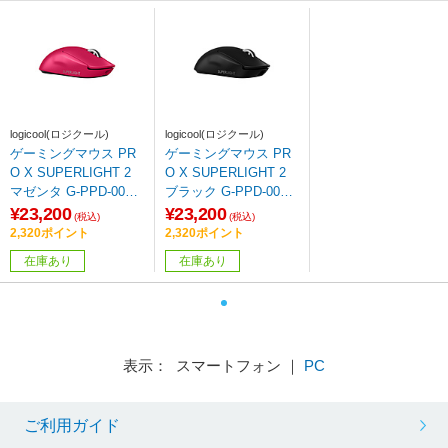
logicool(ロジクール)
logicool(ロジクール)
ゲーミングマウス PR
ゲーミングマウス PR
O X SUPERLIGHT 2
O X SUPERLIGHT 2
マゼンタ G-PPD-004W
ブラック G-PPD-004W
L-MG ［光学式 /無線
L-BK ［光学式 /無線
¥23,200
¥23,200
(税込)
(税込)
(ワイヤレス) /5ボタン
(ワイヤレス) /5ボタン
2,320ポイント
2,320ポイント
/USB］
/USB］
在庫あり
在庫あり
表示： スマートフォン ｜
PC
ご利用ガイド