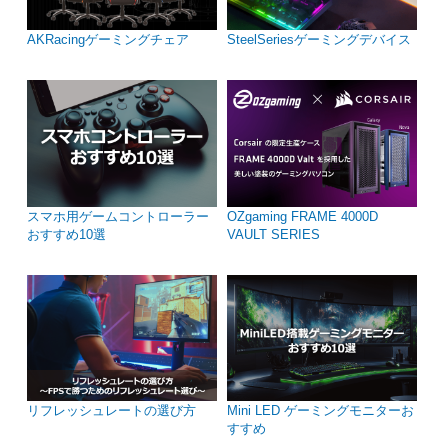
AKRacingゲーミングチェア
SteelSeriesゲーミングデバイス
スマホ用ゲームコントローラー
OZgaming FRAME 4000D
おすすめ10選
VAULT SERIES
リフレッシュレートの選び方
Mini LED ゲーミングモニターお
すすめ