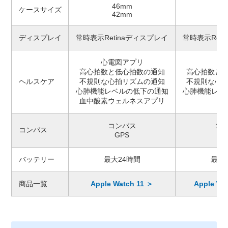
46mm
4
ケースサイズ
42mm
4
ディスプレイ
常時表示Retinaディスプレイ
常時表示Ret
心電図アプリ
高心拍数と低心拍数の通知
高心拍数と
ヘルスケア
不規則な心拍リズムの通知
不規則な心
心肺機能レベルの低下の通知
心肺機能レベ
血中酸素ウェルネスア プ リ
コンパス
コ
コンパス
GPS
G
バッテリー
最大24時間
最大
商品一覧
Apple Watch 11 ＞
Apple Wa