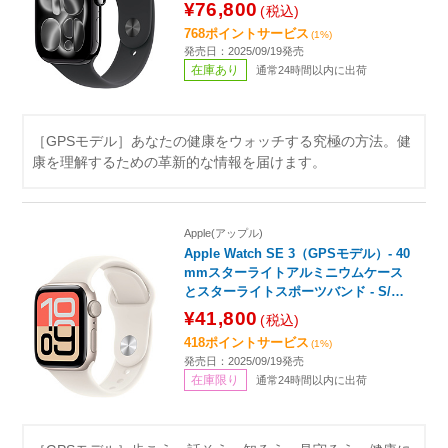
M/L MEUX4J/A
¥76,800
(税込)
768ポイントサービス
(1%)
発売日：2025/09/19発売
在庫あり
通常24時間以内に出荷
［GPSモデル］あなたの健康をウォッチする究極の方法。健
康を理解するための革新的な情報を届けます。
Apple(アップル)
Apple Watch SE 3（GPSモデル）- 40
mmスターライトアルミニウムケース
とスターライトスポーツバンド - S/M
MEH34J/A
¥41,800
(税込)
418ポイントサービス
(1%)
発売日：2025/09/19発売
在庫限り
通常24時間以内に出荷