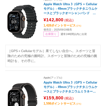
Apple Watch Ultra 3（GPS + Cellular
モデル）- 49mmブラックチタニウムケ
ースとブラックオーシャンバンド MF
0J4J/A
¥142,800
(税込)
1,428ポイントサービス
(1%)
発売日：2025/09/19発売
在庫限り
通常24時間以内に出荷
［GPS＋Cellularモデル］果てしない自分へ。スポーツと冒
険のための究極の腕時計。スポーツと冒険のための究極の腕
時計を、その手に。
Apple(アップル)
Apple Watch Ultra 3（GPS + Cellular
モデル）- 49mmブラックチタニウムケ
ースとブラックチタニウムミラネーゼ
ループ - M MF1Q4J/A
¥159,800
(税込)
1,598ポイントサービス
(1%)