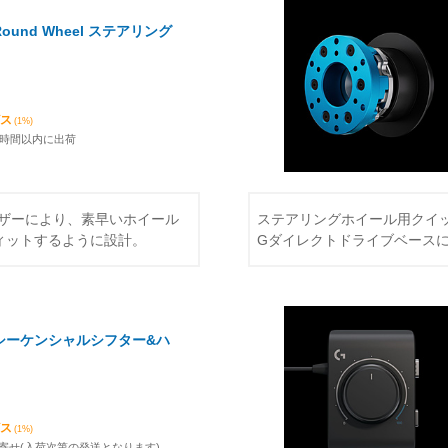
ound Wheel ステアリング
ビス
(1%)
4時間以内に出荷
ザーにより、素早いホイール
ステアリングホイール用クイ
フィットするように設計。
Gダイレクトドライブベース
 シーケンシャルシフター&ハ
ビス
(1%)
寄せ(入荷次第の発送となります)