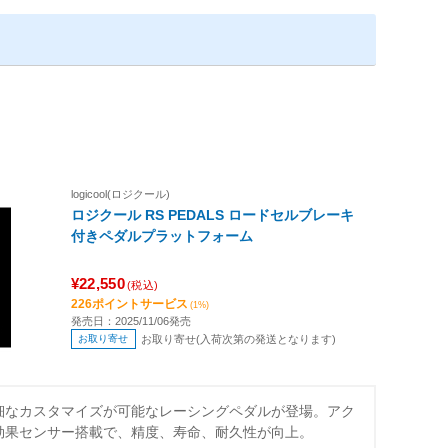
logicool(ロジクール)
ロジクール RS PEDALS ロードセルブレーキ
付きペダルプラットフォーム
¥22,550
(税込)
226ポイントサービス
(1%)
発売日：2025/11/06発売
お取り寄せ
お取り寄せ(入荷次第の発送となります)
細なカスタマイズが可能なレーシングペダルが登場。アク
効果センサー搭載で、精度、寿命、耐久性が向上。