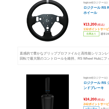
logicool(ロジクール)
ロジクール RS R
ホイール
¥13,200
(税込)
132ポイントサー
在庫あり
通常2
直感的で豊かなグリッププロファイルと高性能シリコンレ
回転で最大限のコントロールを維持。RS Wheel Hubに
logicool(ロジクール)
ロジクール RS
ンドブレーキ
¥24,200
(税込)
242ポイントサー
お取り寄せ
お取り