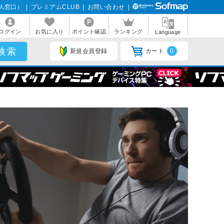
人窓口）
|
プレミアムCLUB
|
お問い合わせ
|
ログイン
お気に入り
ポイント確認
ランキング
Language
新規会員登録
カート
0