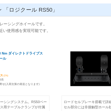
「ロジクール RS50」
新レーシングホイールです。
に近い使用感を実現可能です。
M 8 Nm ダイレクトドライブス
ール
ビス
(1%)
発売
寄せ(入荷次第の発送となります)
ーシングシステム。RS50ベー
ロードセルブレーキ搭載で詳
 50ベース用テーブルクランプが付属
セル部分には非接触型ホール