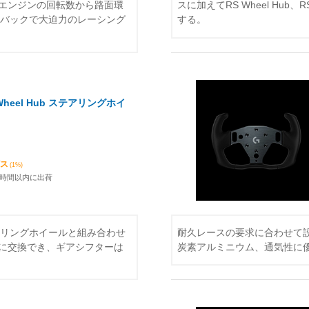
エンジンの回転数から路面環
スに加えてRS Wheel Hub、
ドバックで大迫力のレーシング
する。
Wheel Hub ステアリングホイ
ビス
(1%)
4時間以内に出荷
ステアリングホイールと組み合わせ
耐久レースの要求に合わせて設
に交換でき、ギアシフターは
炭素アルミニウム、通気性に