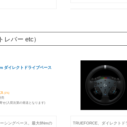
レバー etc）
 8 Nm ダイレクトドライブベース
ビス
(1%)
発売
寄せ(入荷次第の発送となります)
レーシングベース。最大8Nmの
TRUEFORCE、ダイレクト