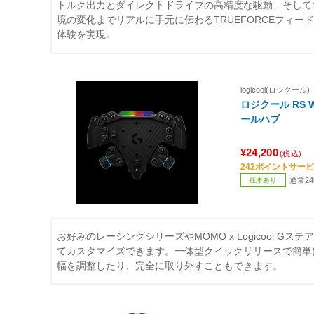
トルク出力とダイレクトドライブの高精度な駆動、そして
境の変化までリアルに手元に伝わるTRUEFORCEフィー
体験を実現。
logicool(ロジクール)
ロジクール RS 
ールハブ
¥24,200
(税込)
242ポイントサー
在庫あり
通常2
お好みのレーシングシリーズやMOMO x Logicool G
てカスタマイズできます。一体型クイックリリースで簡単
幅を調整したり、完全に取り外すこともできます。