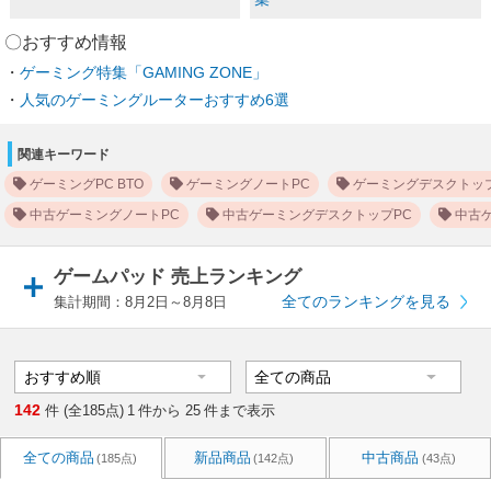
〇おすすめ情報
ゲーミング特集「GAMING ZONE」
人気のゲーミングルーターおすすめ6選
関連キーワード
ゲーミングPC BTO
ゲーミングノートPC
ゲーミングデスクトップ
中古ゲーミングノートPC
中古ゲーミングデスクトップPC
中古
ゲームパッド 売上ランキング
全てのランキングを見る
集計期間：8月2日～8月8日
142
件 (全185点)
1
件から
25
件まで表示
全ての商品
新品商品
中古商品
(185点)
(142点)
(43点)