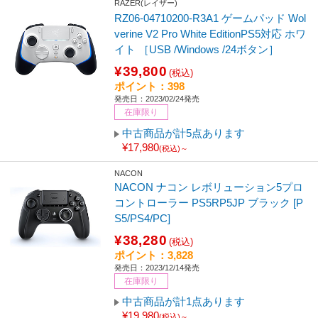
RAZER(レイザー)
RZ06-04710200-R3A1 ゲームパッド Wol
verine V2 Pro White EditionPS5対応 ホワ
イト ［USB /Windows /24ボタン］
¥39,800
(税込)
ポイント：398
発売日：2023/02/24発売
在庫限り
中古商品が計5点あります
¥17,980
(税込)～
NACON
NACON ナコン レボリューション5プロ
コントローラー PS5RP5JP ブラック [P
S5/PS4/PC]
¥38,280
(税込)
ポイント：3,828
発売日：2023/12/14発売
在庫限り
中古商品が計1点あります
¥19,980
(税込)～