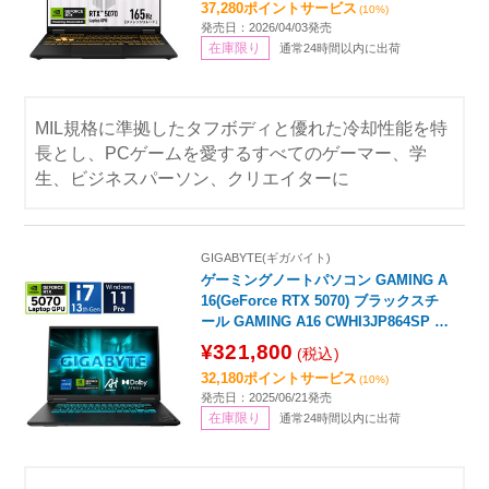
37,280ポイントサービス
(10%)
/2026年4月モデル］
発売日：2026/04/03発売
在庫限り
通常24時間以内に出荷
MIL規格に準拠したタフボディと優れた冷却性能を特
長とし、PCゲームを愛するすべてのゲーマー、学
生、ビジネスパーソン、クリエイターに
GIGABYTE(ギガバイト)
ゲーミングノートパソコン GAMING A
16(GeForce RTX 5070) ブラックスチ
ール GAMING A16 CWHI3JP864SP [1
6.0型 /Windows11 Pro /intel Core i7 /
¥321,800
(税込)
メモリ：32GB /SSD：1TB /2025年6月
32,180ポイントサービス
(10%)
モデル]
発売日：2025/06/21発売
在庫限り
通常24時間以内に出荷