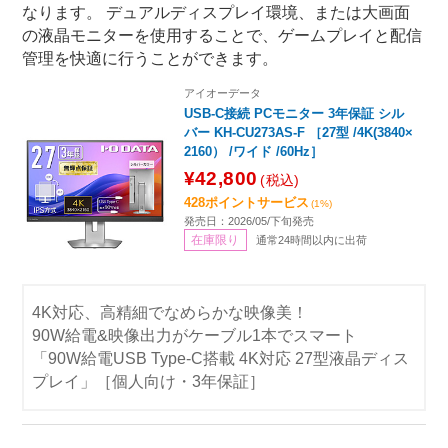
なります。 デュアルディスプレイ環境、または大画面
の液晶モニターを使用することで、ゲームプレイと配信
管理を快適に行うことができます。
アイオーデータ
USB-C接続 PCモニター 3年保証 シル
バー KH-CU273AS-F ［27型 /4K(3840×
2160） /ワイド /60Hz］
¥42,800
(税込)
428ポイントサービス
(1%)
発売日：2026/05/下旬発売
在庫限り
通常24時間以内に出荷
4K対応、高精細でなめらかな映像美！
90W給電&映像出力がケーブル1本でスマート
「90W給電USB Type-C搭載 4K対応 27型液晶ディス
プレイ」［個人向け・3年保証］