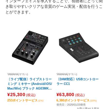
インターフェイスを導入することで、視聴者にとって聞
き取りやすいクリアな音質のゲーム実況・配信を行うこ
とができます。
YAMAHA(ヤマハ)
YAMAHA(ヤマハ)
〔ライブ配信〕ライブストリー
〔DAW対応〕USBコントロー
ミング ミキサー (Android/iOS/
ラー CC1
Mac/Win) ブラック AG03MK2
B
¥25,300
¥63,800
(税込)
(税込)
253ポイントサービス
6,380ポイントサービス
(1%)
(10%)
発売日：2026/01/23発売
お取り寄せ(入荷次