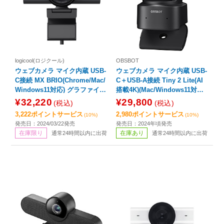
logicool(ロジクール)
OBSBOT
ウェブカメラ マイク内蔵 USB-
ウェブカメラ マイク内蔵 USB-
C接続 MX BRIO(Chrome/Mac/
C＋USB-A接続 Tiny 2 Lite(AI
Windows11対応) グラファイト
搭載4K)(Mac/Windows11対応)
C1100GR ［有線］
有線
¥32,220
¥29,800
(税込)
(税込)
3,222ポイントサービス
2,980ポイントサービス
(10%)
(10%)
発売日：2024/03/22発売
発売日：2024年頃発売
在庫限り
在庫あり
通常24時間以内に出荷
通常24時間以内に出荷