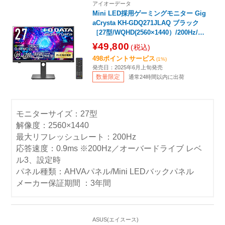
アイオーデータ
Mini LED採用ゲーミングモニター Gig
aCrysta KH-GDQ271JLAQ ブラック
［27型/WQHD(2560×1440）/200Hz/リ
モコン付属］
¥49,800
(税込)
498ポイントサービス
(1%)
発売日：2025年6月上旬発売
数量限定
通常24時間以内に出荷
モニターサイズ：27型
解像度：2560×1440
最大リフレッシュレート：200Hz
応答速度：0.9ms ※200Hz／オーバードライブ レベ
ル3、設定時
パネル種類：AHVAパネル/Mini LEDバックパネル
メーカー保証期間 ：3年間
ASUS(エイスース)