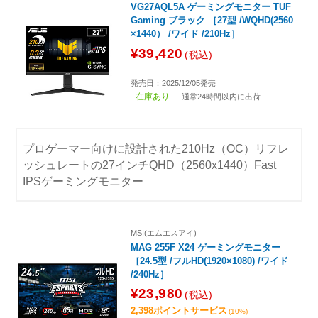
VG27AQL5A ゲーミングモニター TUF
Gaming ブラック ［27型 /WQHD(2560
×1440） /ワイド /210Hz］
¥39,420
(税込)
発売日：2025/12/05発売
在庫あり
通常24時間以内に出荷
プロゲーマー向けに設計された210Hz（OC）リフレ
ッシュレートの27インチQHD（2560x1440）Fast
IPSゲーミングモニター
MSI(エムエスアイ)
MAG 255F X24 ゲーミングモニター
［24.5型 /フルHD(1920×1080) /ワイド
/240Hz］
¥23,980
(税込)
2,398ポイントサービス
(10%)