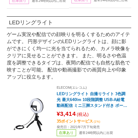
通常24時間以内に出荷
在庫限り
通常24時間以内に出荷
LEDリングライト
ゲーム実況や配信での顔映りを明るくするためのアイテ
ムです。 円形デザインのLEDリングライトは、顔に影
ができにくく均一に光を当てられるため、カメラ映像を
クリアに見せることができます。 また、明るさや色温
度を調整できるタイプは、夜間の配信でも自然な肌色で
映すことが可能。 配信や動画撮影での画質向上や印象
アップに役立ちます。
ELECOM(エレコム)
LEDリングライト 自撮りライト 3色調
光 最大640lm 10段階調整 USB-A給電
動画配信 ミニ三脚スタンド付き ボール
ジョイント付き 16cm DE-L02BK
¥3,414
(税込)
35ポイントサービス
(1%)
発売日：2021年7月下旬発売
在庫あり
通常24時間以内に出荷