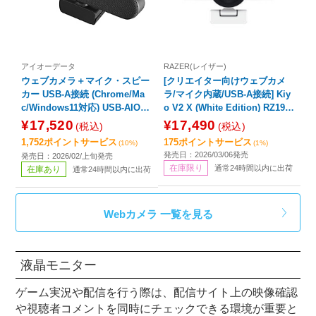
アイオーデータ
RAZER(レイザー)
ウェブカメラ＋マイク・スピー
[クリエイター向けウェブカメ
カー USB-A接続 (Chrome/Ma
ラ/マイク内蔵/USB-A接続] Kiy
c/Windows11対応) USB-AIOC2
o V2 X (White Edition) RZ19-0
［有線］
5380300-R3M1 ［有線］
¥17,520
¥17,490
(税込)
(税込)
1,752ポイントサービス
175ポイントサービス
(10%)
(1%)
発売日：2026/03/06発売
発売日：2026/02/上旬発売
在庫限り
通常24時間以内に出荷
在庫あり
通常24時間以内に出荷
Webカメラ 一覧を見る
液晶モニター
ゲーム実況や配信を行う際は、配信サイト上の映像確認
や視聴者コメントを同時にチェックできる環境が重要と