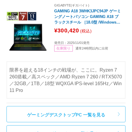
GIGABYTE(ギガバイト)
GAMING A18 3WHK3JPC94JP ゲーミ
ングノートパソコン GAMING A18 ブ
ラックスチール ［18.0型 /Windows11
Pro /AMD Ryzen 7 /メモリ：32GB /S
¥300,420
(税込)
SD：1TB /英語版キーボード］
発売日：2025/11/01発売
在庫限り
通常24時間以内に出荷
限界を超える18インチの戦場が、ここに。Ryzen 7
260搭載／高スペック／AMD Ryzen 7 260 / RTX5070
／32GB／1TB／18型 WQXGA IPS-level 165Hz／Win
11 Pro
ゲーミングデスクトップPC 一覧を見る