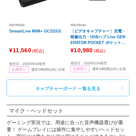
AVerMedia
AVerMedia
StreamLine MINI+ GC311G2
〔ビデオキャプチャー〕充電・
映像出力・USBハブ Live GEN
ERATOR POCKET ポケットキ
ャプチャー ブラック GC313PB
¥11,560
¥10,980
(税込)
(税込)
K
発売日：2025/01/24発売
発売日：2025/09/18発売
在庫限り
通常24時間以内に出荷
在庫限り
通常24時間以内に出荷
キャプチャーボード 一覧を見る
マイク・ヘッドセット
ゲーミング実況では、用途に合った音声機器選びが重
要！ ゲームプレイには操作に集中しやすいヘッドセッ