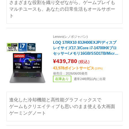
さまざまな役割を織り交ぜながら、ゲームプレイも
マルチユースも、あなたの日常生活もオールサポー
ト
Lenovo(レノボジャパン)
LOQ 17IRX10 83JH00EXJP/ディスプ
レイサイズ17.3/Core i7-14700HXプロ
セッサー/メモリ16GB/SSD1TB/Micros
oft365試用版/Windows11Home ルナグ
¥439,780
(税込)
レー 83JH00EXJP [17.3型 /Windows1
43,978ポイントサービス
(10%)
1 Home /intel Core i7 /メモリ：16GB
発売日：2026/06/05発売
/SSD：1TB /2026年6月モデル]
在庫あり
通常24時間以内に出荷
進化した冷却機能と高性能グラフィックスで
ゲームもクリエイティブも思いのまま使える大画面
ゲーミングノート