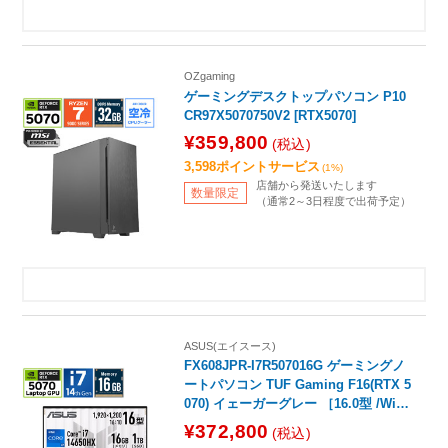
OZgaming
ゲーミングデスクトップパソコン P10
CR97X5070750V2 [RTX5070]
¥359,800
(税込)
3,598ポイントサービス
(1%)
店舗から発送いたします
数量限定
（通常2～3日程度で出荷予定）
ASUS(エイスース)
FX608JPR-I7R507016G ゲーミングノ
ートパソコン TUF Gaming F16(RTX 5
070) イェーガーグレー ［16.0型 /Wind
ows11 Home /intel Core i7 /メモリ：1
¥372,800
(税込)
6GB /SSD：1TB /日本語版キーボード