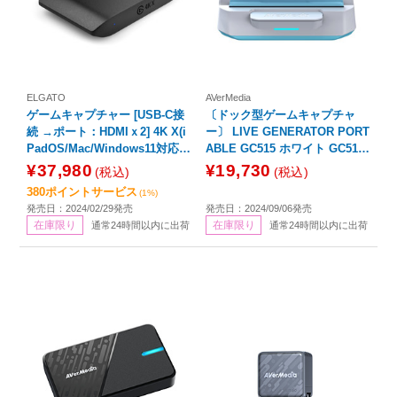
ELGATO
AVerMedia
ゲームキャプチャー [USB-C接
〔ドック型ゲームキャプチャ
続 →ポート：HDMIｘ2] 4K X(i
ー〕 LIVE GENERATOR PORT
PadOS/Mac/Windows11対応)
ABLE GC515 ホワイト GC515
10GBH9901
WH
¥37,980
¥19,730
(税込)
(税込)
380ポイントサービス
(1%)
発売日：2024/02/29発売
発売日：2024/09/06発売
在庫限り
在庫限り
通常24時間以内に出荷
通常24時間以内に出荷