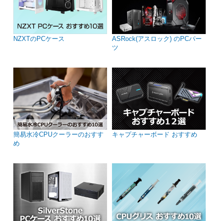
NZXTのPCケース
ASRock(アスロック) のPCパー
ツ
簡易水冷CPUクーラーのおすす
キャプチャーボード おすすめ
め