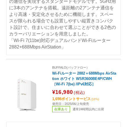
の通信を実現するスタンダードモデルです。5GHz用
に3本のアンテナを搭載。遠距離の2アンテナ通信を
より高速・安定化させるために機能します。スペー
スが限られる場合でも設置しやすい縦置きコンパク
ト設計で、住まいに合わせて選ぶことができる2色の
カラーバリエーションを用意しました。
「Wi-Fi 7(11be)対応デュアルバンドWi-Fiルーター
2882+688Mbps AirStation」
BUFFALO(バッファロー）
Wi-Fiルーター 2882＋688Mbps AirSta
tion ホワイト WSR3600BE4P/CWH
［Wi-Fi 7(be) /IPv6対応］
¥16,980
(税込)
1,698ポイントサービス
(10%)
発売日：2025/06/上旬発売
在庫あり
通常24時間以内に出荷