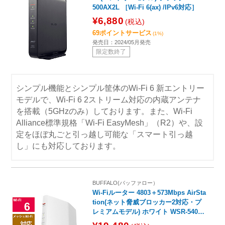
500AX2L ［Wi-Fi 6(ax) /IPv6対応］
¥6,880
(税込)
69ポイントサービス
(1%)
発売日：2024/05月発売
限定数終了
シンプル機能とシンプル筐体のWi-Fi 6 新エントリー
モデルで、Wi-Fi 6 2ストリーム対応の内蔵アンテナ
を搭載（5GHzのみ）しております。また、Wi-Fi
Alliance標準規格「Wi-Fi EasyMesh」（R2）や、設
定をほぼ丸ごと引っ越し可能な「スマート引っ越
し」にも対応しております。
BUFFALO(バッファロー）
Wi-Fiルーター 4803＋573Mbps AirSta
tion(ネット脅威ブロッカー2対応・プ
レミアムモデル) ホワイト WSR-5400A
X6P-WH ［Wi-Fi 6(ax) /IPv6対応］