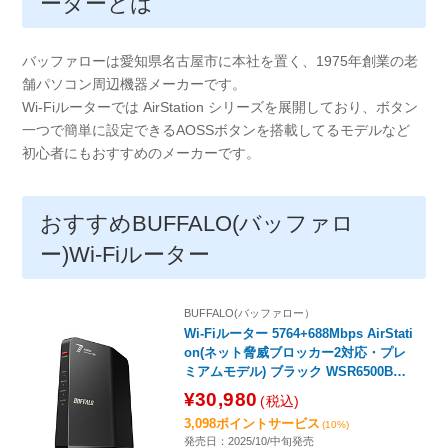
ーターとは
バッファローは愛知県名古屋市に本社を置く、1975年創業の老
舗パソコン周辺機器メーカーです。
Wi-Fiルーターでは AirStation シリーズを展開しており、ボタン
一つで簡単に設定できるAOSSボタンを搭載してるモデルなど
初心者にもおすすめのメーカーです。
おすすめBUFFALO(バッファロ
ー)Wi-Fiルーター
BUFFALO(バッファロー）
Wi-Fiルーター 5764+688Mbps AirStati
on(ネット脅威ブロッカー2対応・プレ
ミアムモデル) ブラック WSR6500BE6
P/CBK ［Wi-Fi 7(be) /IPv6対応］
¥30,980
(税込)
3,098ポイントサービス
(10%)
発売日：2025/10/中旬発売