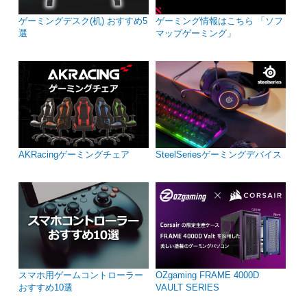
ゲーミングデスク(机) おすすめ5
ゲーミング情報はこちら 「ソフ
選
マップゲーミング」
AKRacingゲーミングチェア
SteelSeriesゲーミングデバイス
スマホ用ゲームコントローラー
OZgaming FRAME 4000D
おすすめ10選
VAULT SERIES