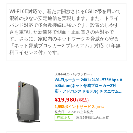
Wi-Fi 6E対応で、新たに開放される6GHz帯を用いて
混雑の少ない安定通信を実現します。また、トライ
バンド対応で多台数接続に強いです。設置のしやす
さを重視した新筐体で側面・正面置きの両対応で
す。さらに、家庭内のネットワークを脅威から守る
「ネット脅威ブロッカー2 プレミアム」対応（1年無
料ライセンス付）です。
BUFFALO(バッファロー）
Wi-Fiルーター 2401+2401+573Mbps A
irStation(ネット脅威ブロッカー2対
応・アドバンスドモデル) チタニウムグ
レー WSR-5400XE6 ［Wi-Fi 6E(ax) /IP
¥19,980
(税込)
v6対応］
1,998ポイントサービス
(10%)
発売日：2023/08/上旬発売
在庫あり
通常24時間以内に出荷