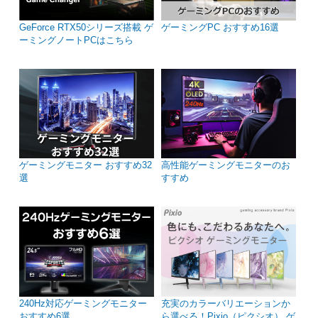
GeForce RTX50シリーズ搭載 ゲ
ゲーミングPC おすすめ16選
ーミングノートPCはこちら
ゲーミングモニター おすすめ32
高性能ゲーミングモニターのお
選
すすめ
240Hz対応ゲーミングモニター
充実のカラーバリエーションか
おすすめ6選
ら選べる！Pixio（ピクシオ） ゲ