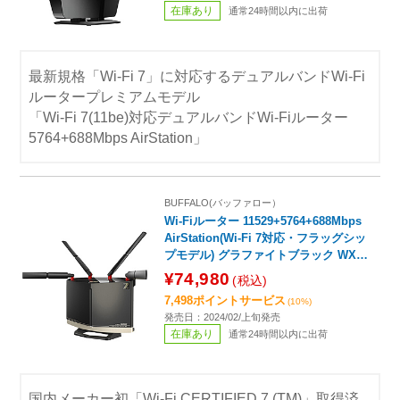
在庫あり
通常24時間以内に出荷
最新規格「Wi-Fi 7」に対応するデュアルバンドWi-Fi
ルータープレミアムモデル
「Wi-Fi 7(11be)対応デュアルバンドWi-Fiルーター
5764+688Mbps AirStation」
BUFFALO(バッファロー）
Wi-Fiルーター 11529+5764+688Mbps
AirStation(Wi-Fi 7対応・フラッグシッ
プモデル) グラファイトブラック WXR
18000BE10P ［Wi-Fi 7(be) /IPv6対
¥74,980
(税込)
応］
7,498ポイントサービス
(10%)
発売日：2024/02/上旬発売
在庫あり
通常24時間以内に出荷
国内メーカー初「Wi-Fi CERTIFIED 7 (TM)」取得済