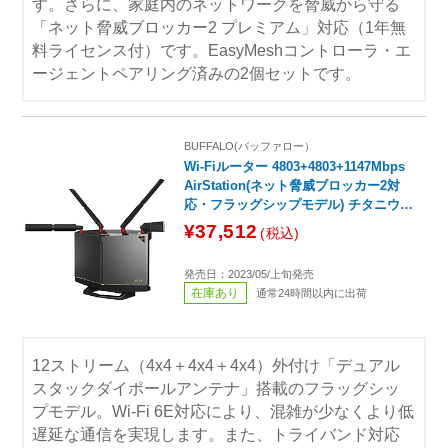
す。さらに、家庭内のネットワークを脅威から守る
「ネット脅威ブロッカー2 プレミアム」対応（1年無
料ライセンス付）です。EasyMeshコントローラ・エ
ージェントペアリング済みの2個セットです。
BUFFALO(バッファロー）
Wi-Fiルーター 4803+4803+1147Mbps
AirStation(ネット脅威ブロッカー2対
応・フラッグシップモデル) チタニウム
グレー WXR-11000XE12 ［Wi-Fi 6E(a
¥37,512
(税込)
x) /IPv6対応］
発売日：2023/05/上旬発売
在庫あり
通常24時間以内に出荷
12ストリーム（4x4＋4x4＋4x4）外付け「デュアル
スタックダイポールアンテナ」搭載のフラッグシッ
プモデル。Wi-Fi 6E対応により、混雑が少なくより低
遅延な通信を実現します。また、トライバンド対応