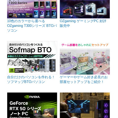
10色のカラーから選べる
OZgaming ゲーミングPC 好評
OZgaming T300シリーズ BTOパ
販売中
ソコン
自分だけのパソコンを作れる！
ゲーマーやゲーム好き必見のお
ソフマップBTOパソコン
部屋セットアップをご紹介！