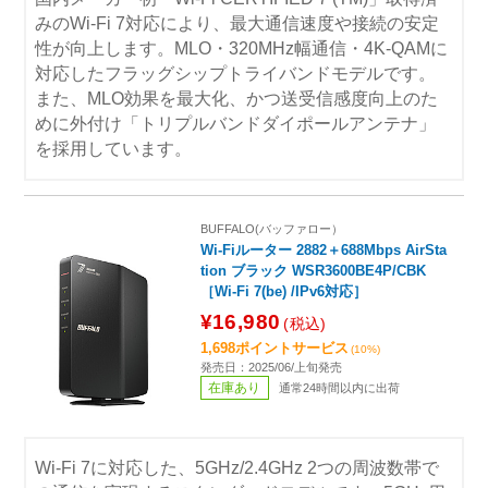
みのWi-Fi 7対応により、最大通信速度や接続の安定
性が向上します。MLO・320MHz幅通信・4K-QAMに
対応したフラッグシップトライバンドモデルです。
また、MLO効果を最大化、かつ送受信感度向上のた
めに外付け「トリプルバンドダイポールアンテナ」
を採用しています。
BUFFALO(バッファロー）
Wi-Fiルーター 2882＋688Mbps AirSta
tion ブラック WSR3600BE4P/CBK
［Wi-Fi 7(be) /IPv6対応］
¥16,980
(税込)
1,698ポイントサービス
(10%)
発売日：2025/06/上旬発売
在庫あり
通常24時間以内に出荷
Wi-Fi 7に対応した、5GHz/2.4GHz 2つの周波数帯で