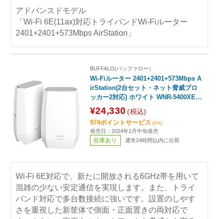
アドバンスドモデル
「Wi-Fi 6E(11ax)対応トライバンドWi-Fiルーター
2401+2401+573Mbps AirStation」
BUFFALO(バッファロー）
Wi-Fiルーター 2401+2401+573Mbps A
irStation(2台セット・ネット脅威ブロ
ッカー2対応) ホワイト WNR-5400XE6
P/2S ［Wi-Fi 6E(ax) /IPv6対応］
¥24,330
(税込)
974ポイントサービス
(4%)
発売日：2024年2月中旬発売
在庫あり
通常24時間以内に出荷
Wi-Fi 6E対応で、新たに開放される6GHz帯を用いて
混雑の少ない安定通信を実現します。また、トライ
バンド対応で多台数接続に強いです。設置のしやす
さを重視した新筐体で側面・正面置きの両対応で