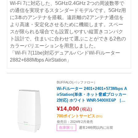
Wi-Fi 7に対応した、5GHz/2.4GHz 2つの周波数帯で
の通信を実現するスタンダードモデルです。5GHz用
に3本のアンテナを搭載。遠距離の2アンテナ通信を
より高速・安定化させるために機能します。スペー
スが限られる場合でも設置しやすい縦置きコンパク
ト設計で、住まいに合わせて選ぶことができる2色の
カラーバリエーションを用意しました。
「Wi-Fi 7(11be)対応デュアルバンドWi-Fiルーター
2882+688Mbps AirStation」
BUFFALO(バッファロー）
Wi-Fiルーター 2401+2401+573Mbps A
irStation(単体・ネット脅威ブロッカー
2対応) ホワイト WNR-5400XE6P ［Wi
-Fi 6E(ax) /IPv6対応］
¥14,000
(税込)
700ポイントサービス
(5%)
発売日：2024年2月発売
在庫限り
通常24時間以内に出荷