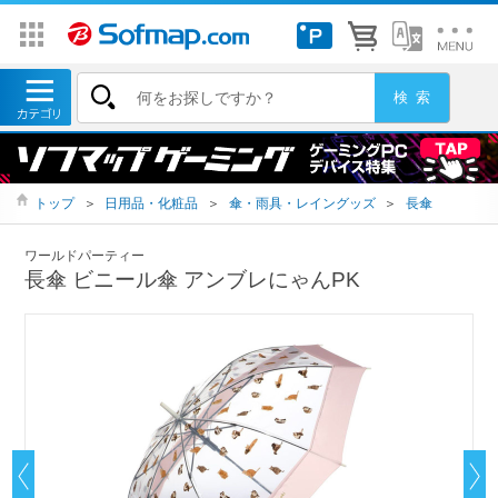
トップ
＞
日用品・化粧品
＞
傘・雨具・レイングッズ
＞
長傘
ワールドパーティー
長傘 ビニール傘 アンブレにゃんPK