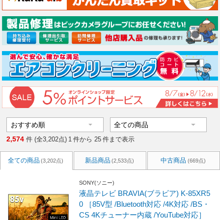
2,574
件 (全3,202点)
1
件から
25
件まで表示
全ての商品
新品商品
中古商品
(3,202点)
(2,533点)
(669点)
SONY(ソニー)
液晶テレビ BRAVIA(ブラビア) K-85XR5
0 ［85V型 /Bluetooth対応 /4K対応 /BS・
CS 4Kチューナー内蔵 /YouTube対応］