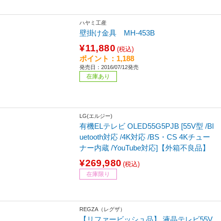
ハヤミ工産
壁掛け金具 MH-453B
¥11,880
(税込)
ポイント：1,188
発売日：2016/07/12発売
在庫あり
LG(エルジー)
有機ELテレビ OLED55G5PJB [55V型 /Bl
uetooth対応 /4K対応 /BS・CS 4Kチュー
ナー内蔵 /YouTube対応]【外箱不良品】
¥269,980
(税込)
在庫限り
REGZA（レグザ）
【リファービッシュ品】 液晶テレビ55V