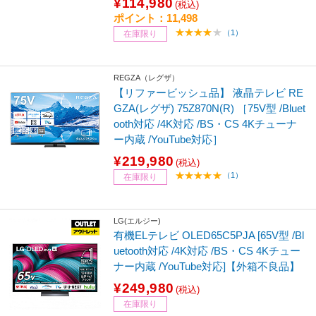
¥114,980
(税込)
ポイント：11,498
（1）
在庫限り
REGZA（レグザ）
【リファービッシュ品】 液晶テレビ RE
GZA(レグザ) 75Z870N(R) ［75V型 /Bluet
ooth対応 /4K対応 /BS・CS 4Kチューナ
ー内蔵 /YouTube対応］
¥219,980
(税込)
（1）
在庫限り
LG(エルジー)
有機ELテレビ OLED65C5PJA [65V型 /Bl
uetooth対応 /4K対応 /BS・CS 4Kチュー
ナー内蔵 /YouTube対応]【外箱不良品】
¥249,980
(税込)
在庫限り