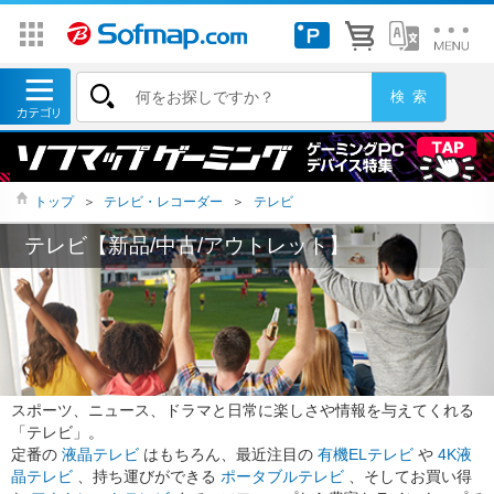
トップ
＞
テレビ・レコーダー
＞
テレビ
テレビ【新品/中古/アウトレット】
スポーツ、ニュース、ドラマと日常に楽しさや情報を与えてくれる
「テレビ」。
定番の
液晶テレビ
はもちろん、最近注目の
有機ELテレビ
や
4K液
晶テレビ
、持ち運びができる
ポータブルテレビ
、そしてお買い得