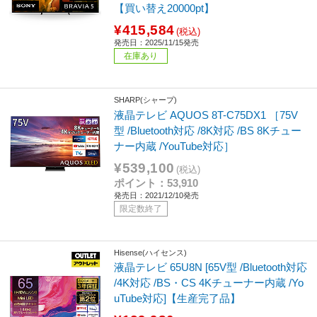
【買い替え20000pt】
¥415,584
(税込)
発売日：2025/11/15発売
在庫あり
SHARP(シャープ)
液晶テレビ AQUOS 8T-C75DX1 ［75V
型 /Bluetooth対応 /8K対応 /BS 8Kチュー
ナー内蔵 /YouTube対応］
¥539,100
(税込)
ポイント：53,910
発売日：2021/12/10発売
限定数終了
Hisense(ハイセンス)
液晶テレビ 65U8N [65V型 /Bluetooth対応
/4K対応 /BS・CS 4Kチューナー内蔵 /Yo
uTube対応]【生産完了品】