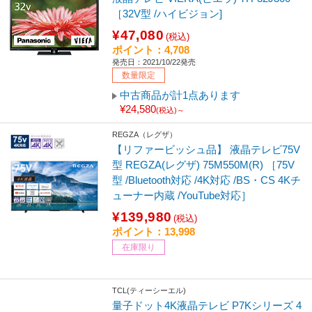
［32V型 /ハイビジョン]
¥47,080
(税込)
ポイント：4,708
発売日：2021/10/22発売
数量限定
中古商品が計1点あります
¥24,580
(税込)～
REGZA（レグザ）
【リファービッシュ品】 液晶テレビ75V
型 REGZA(レグザ) 75M550M(R) ［75V
型 /Bluetooth対応 /4K対応 /BS・CS 4Kチ
ューナー内蔵 /YouTube対応］
¥139,980
(税込)
ポイント：13,998
在庫限り
TCL(ティーシーエル)
量子ドット4K液晶テレビ P7Kシリーズ 4