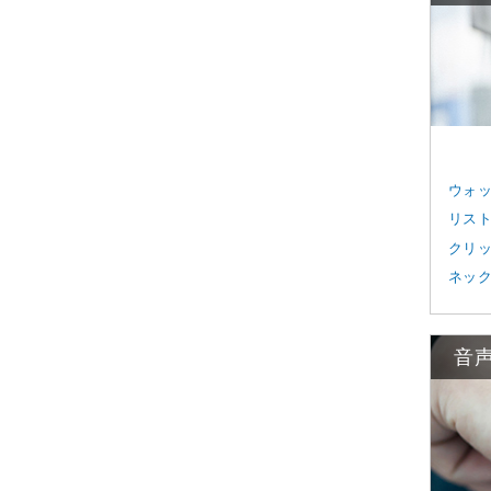
ウォ
リス
クリ
ネッ
音