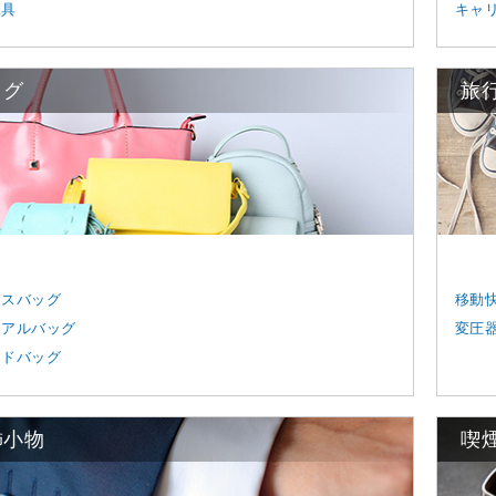
工具
キャ
ッグ
旅
ネスバッグ
移動
ュアルバッグ
変圧
ンドバッグ
飾小物
喫