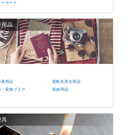
リーカート
行用品
快適用品
渡航先滞在用品
器・変換プラグ
収納用品
煙具