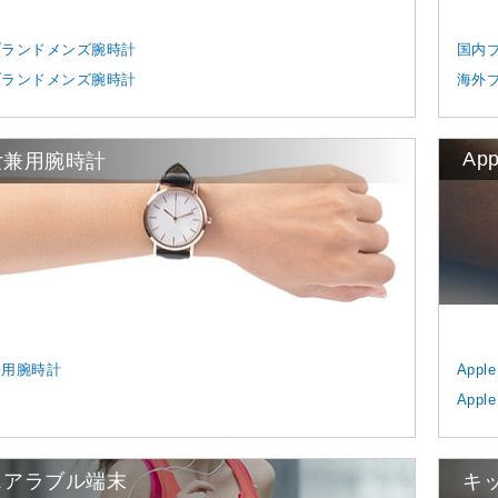
ブランドメンズ腕時計
国内
ブランドメンズ腕時計
海外
App
女兼用腕時計
兼用腕時計
Appl
App
ェアラブル端末
キ