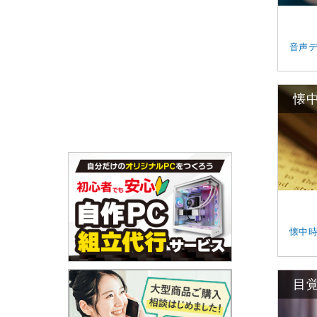
音声
懐
懐中
目