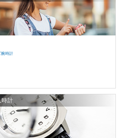
ズ腕時計
人時計