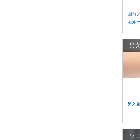
国内
海外
男
男女
ウ