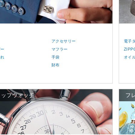
ス
アクセサリー
電子
バー
マフラー
ZIP
入れ
手袋
オイ
ト
財布
トップウォッチ
フ