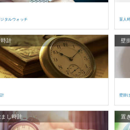
デジタルウォッチ
盲人
中時計
壁
時計
壁掛
覚まし時計
置