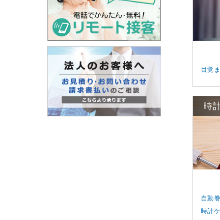
目覚
時
自動
時計