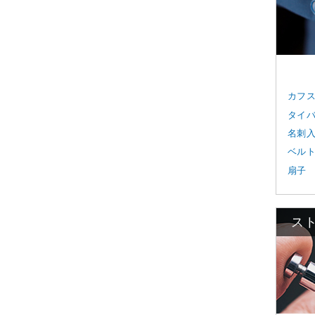
カフ
タイ
名刺
ベル
扇子
ス