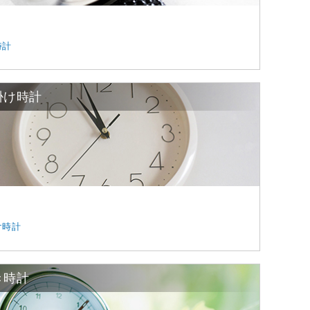
時計
掛け時計
け時計
き時計