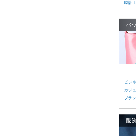
時計
バ
ビジ
カジ
ブラ
服