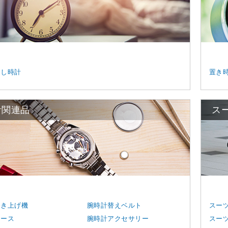
まし時計
置き
計関連品
ス
巻き上げ機
腕時計替えベルト
スー
ケース
腕時計アクセサリー
スー