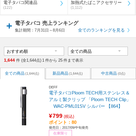
電子タバコ関連品
加熱式たばこアクセサリー
(122)
(1,112)
電子タバコ 売上ランキング
全てのランキングを見る
集計期間：7月31日～8月6日
1,644
件 (全1,644点)
1
件から
25
件まで表示
全ての商品
新品商品
中古商品
(1,644点)
(1,644点)
(0点)
DEFF
電子タバコPloom TECH用ステンレス＆
アルミ製クリップ 「Ploom TECH Clip」
WAC-PML01SV シルバー 【864】
¥799
(税込)
ポイント：80
発売日：2017/09/中旬発売
在庫限り