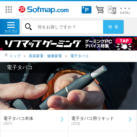
トップ
＞
美容家電・健康家電
＞
電子タバコ
電子タバコ
電子タバコ本体
電子タバコ用リキッド
(307)
(103)