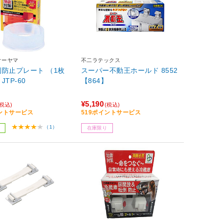
オーヤマ
不二ラテックス
防止プレート （1枚
スーパー不動王ホールド 8552
TP-60
【864】
¥5,190
(税込)
(税込)
イントサービス
519ポイントサービス
（1）
在庫限り