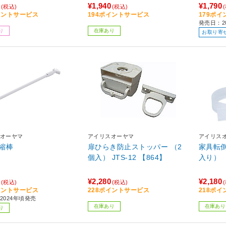
¥1,940
¥1,790
(税込)
(税込)
イントサービス
194ポイントサービス
179ポ
発売日：2
り
在庫あり
お取り寄
オーヤマ
アイリスオーヤマ
アイリス
縮棒
扉ひらき防止ストッパー （2
家具転倒
個入） JTS-12 【864】
入り） J
¥2,280
¥2,180
(税込)
(税込)
イントサービス
228ポイントサービス
218ポ
2024年頃発売
在庫あり
在庫あり
り