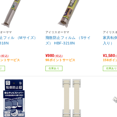
オーヤマ
アイリスオーヤマ
アイリス
止フィル （Mサイズ）
飛散防止フィルム （Sサイ
家具転倒
818N
ズ） HBF-3218N
入り） J
¥980
¥1,580
(税込)
(税込)
イントサービス
98ポイントサービス
158ポ
り
在庫あり
在庫あり