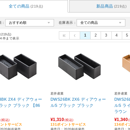
全ての商品
新品商品
(219点)
(219点)
順：
在庫表示：
全219点)
1
2
3
4
5
4
件まで表示
若井産業
若井産業
4BK 2X4 ディアウォー
DWS26BK 2X6 ディアウォー
DWS26
ブラック 【86
ルS ブラック ブラック
ルS ライト
ラウン
¥1,310
¥1,340
(税込)
(税込)
イントサービス
131ポイントサービス
134ポ
2020年頃発売
発売日：2020年頃発売
発売日：2