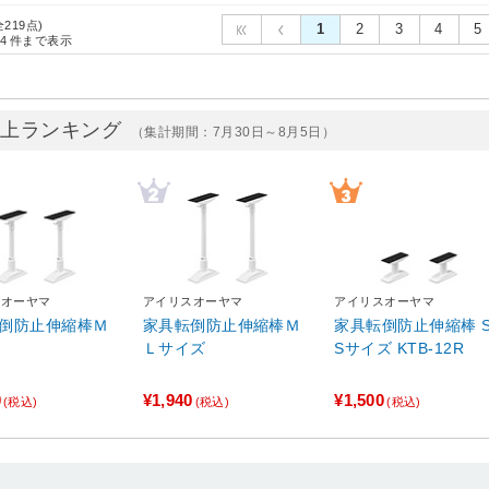
全219点)
1
2
3
4
5
4
件まで表示
売上ランキング
（集計期間：7月30日～8月5日）
スオーヤマ
アイリスオーヤマ
アイリスオーヤマ
倒防止伸縮棒Ｍ
家具転倒防止伸縮棒Ｍ
家具転倒防止伸縮棒 S
Ｌサイズ
Sサイズ KTB-12R
0
¥1,940
¥1,500
(税込)
(税込)
(税込)