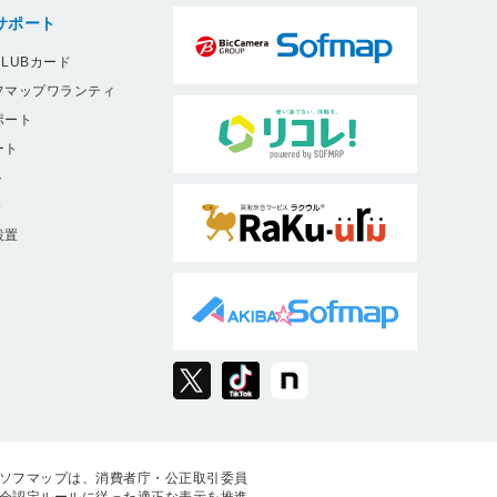
サポート
LUBカード
フマップワランティ
ポート
ート
ト
9
設置
ソフマップは、消費者庁・公正取引委員