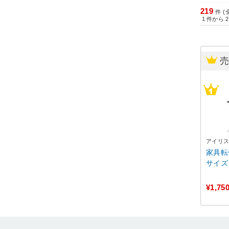
219
件 (
1
件から
2
アイリ
家具転
サイズ
¥1,75