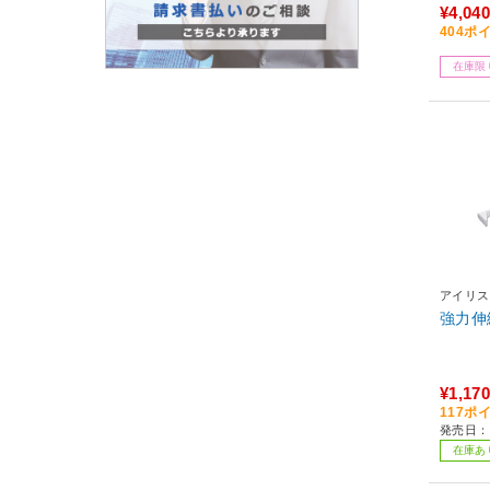
¥4,040
404ポ
在庫限
アイリス
強力伸
¥1,170
117ポ
発売日：
在庫あ