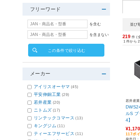
フリーワード
を含む
並び
を含まない
219
件 (
1
件から
2
この条件で絞り込む
メーカー
アイリスオーヤマ
(45)
平安伸銅工業
(29)
若井産業
若井産業
(20)
DWS2
ニトムズ
(17)
ルS ブラック 
リンテックコマース
(13)
4】
キングジム
(11)
¥1,170
ティーエフサービス
(11)
117ポ
発売日：