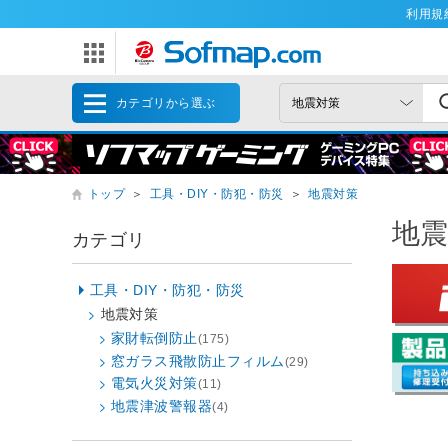
利用規
カテゴリから選ぶ
トップ
＞
工具・DIY・防犯・防災
＞
地震対策
地
カテゴリ
工具・DIY・防犯・防災
地震対策
家財転倒防止
(175)
窓ガラス飛散防止フィルム
(29)
電気火災対策
(11)
地震津波警報器
(4)