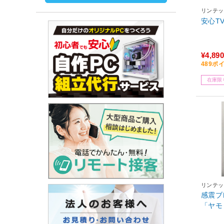
リンテッ
安心T
¥4,890
489ポ
在庫限
リンテッ
感震ブ
「ヤモリ