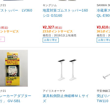
ク21
キングジム
SANWA 
Vストッパー LV360
地震対策ゴムストッパー160
冷蔵庫
シロ GS160
QL-E90
¥2,327
¥3,610
(税込)
(税込)
イントサービス
233ポイントサービス
361ポ
発売日：2019/12/上旬発売
発売日：2
り
お取り寄せ
お取り寄
ク21
アイリスオーヤマ
平安伸銅
レーカーアダプター
家具転倒防止伸縮棒ＭＬサイ
突ぱりパワ
」 GV-SB1
ズ
TW110