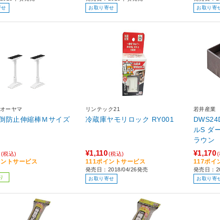
寄せ
お取り寄せ
お取り寄
オーヤマ
リンテック21
若井産業
倒防止伸縮棒Ｍサイズ
冷蔵庫ヤモリロック RY001
DWS24
ルS ダーク
ラウン
¥1,110
¥1,170
(税込)
(税込)
イントサービス
111ポイントサービス
117ポ
発売日：2018/04/26発売
発売日：2
り
お取り寄せ
お取り寄