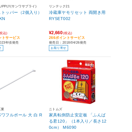
SUPPLY(サンワサプライ)
リンテック21
ストッパー（2個入り）
冷蔵庫ヤモリセット 両開き用
KN
RYSET002
¥2,660
(税込)
(税込)
イントサービス
266ポイントサービス
023年頃発売
発売日：2018/04/26発売
せ
お取り寄せ
工業
ニトムズ
フルポール 大 白 R
家具転倒防止安定板 「ふんば
る君120」（1本入り／長さ12
0cm） M6090