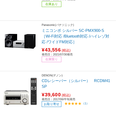
在庫あり
Panasonic(パナソニック)
ミニコンポ シルバー SC-PMX900-S
［Wi-Fi対応 /Bluetooth対応 /ハイレゾ対
応 /ワイドFM対応］
¥43,556
(税込)
発売日：2021/07/30発売
在庫限り
DENON(デノン)
CDレシーバー（シルバー） RCDM41
SP
¥39,600
(税込)
発売日：2017/06/中旬発売
（1）
お取り寄せ