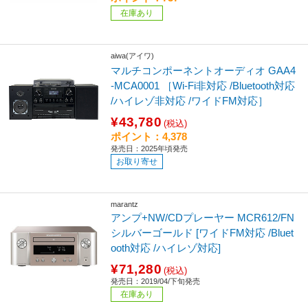
在庫あり
aiwa(アイワ)
マルチコンポーネントオーディオ GAA4
-MCA0001 ［Wi-Fi非対応 /Bluetooth対応
/ハイレゾ非対応 /ワイドFM対応］
¥43,780
(税込)
ポイント：4,378
発売日：2025年頃発売
お取り寄せ
marantz
アンプ+NW/CDプレーヤー MCR612/FN
シルバーゴールド [ワイドFM対応 /Bluet
ooth対応 /ハイレゾ対応]
¥71,280
(税込)
発売日：2019/04/下旬発売
在庫あり