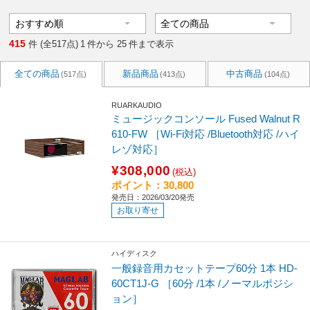
415
件 (全517点)
1
件から
25
件まで表示
全ての商品
新品商品
中古商品
(517点)
(413点)
(104点)
RUARKAUDIO
ミュージックコンソール Fused Walnut R
610-FW ［Wi-Fi対応 /Bluetooth対応 /ハイ
レゾ対応］
¥308,000
(税込)
ポイント：30,800
発売日：2026/03/20発売
お取り寄せ
ハイディスク
一般録音用カセットテープ60分 1本 HD-
60CT1J-G ［60分 /1本 /ノーマルポジシ
ョン］