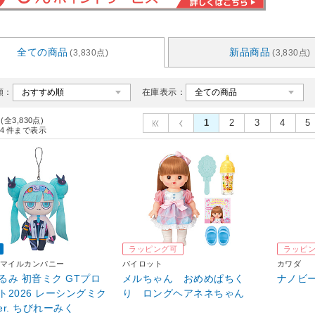
全ての商品
新品商品
(3,830点)
(3,830点)
順：
在庫表示：
 (全3,830点)
1
2
3
4
5
4
件まで表示
ラッピング可
ラッピ
マイルカンパニー
パイロット
カワダ
るみ 初音ミク GTプロ
メルちゃん おめめぱちく
ナノビーズ
ト2026 レーシングミク
り ロングヘアネネちゃん
Ver. ちびれーみく