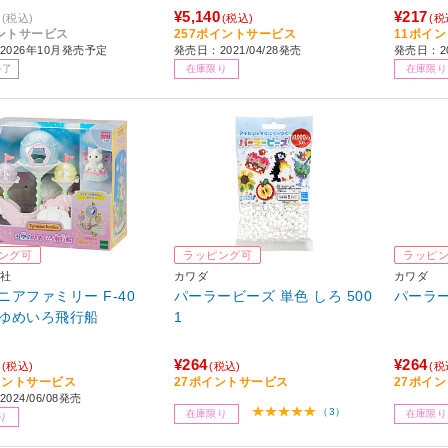
¥5,140
¥217
(税込)
(税込)
(税
ントサービス
257ポイントサービス
11ポイ
2026年10月発売予定
発売日：2021/04/28発売
発売日：20
終了
在庫限り
在庫限り
ング可
ラッピング可
ラッピ
社
カワダ
カワダ
ニアファミリー F-40
パーラービーズ 単色 しろ 500
パーラー
ゆめいろ飛行船
1
¥264
¥264
(税込)
(税込)
(税
イントサービス
27ポイントサービス
27ポイ
024/06/08発売
（3）
在庫限り
在庫限り
り