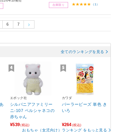
21/04/10発売
（1）
在庫限り
6
7
全てのランキングを見る
エポック社
カワダ
あ
シルバニアファミリー
パーラービーズ 単色 き
ニ-107 ペルシャネコの
いろ
赤ちゃん
¥539
¥264
(税込)
(税込)
おもちゃ（女児向け）ランキング をもっと見る