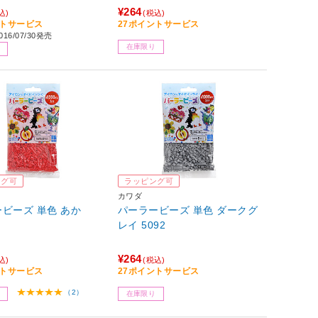
¥264
込)
(税込)
ントサービス
27ポイントサービス
16/07/30発売
在庫限り
ング可
ラッピング可
カワダ
ビーズ 単色 あか
パーラービーズ 単色 ダークグ
レイ 5092
¥264
込)
(税込)
ントサービス
27ポイントサービス
（2）
在庫限り