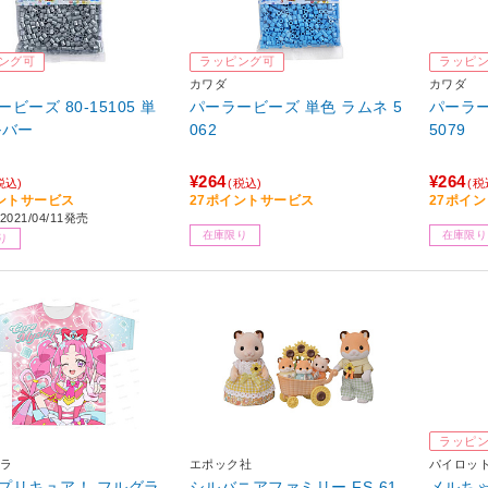
ング可
ラッピング可
ラッピ
カワダ
カワダ
ビーズ 80-15105 単
パーラービーズ 単色 ラムネ 5
パーラー
ルバー
062
5079
¥264
¥264
税込)
(税込)
(税
ントサービス
27ポイントサービス
27ポイ
021/04/11発売
在庫限り
在庫限り
り
ラッピ
ラ
エポック社
パイロッ
プリキュア！ フルグラ
シルバニアファミリー FS-61
メルち