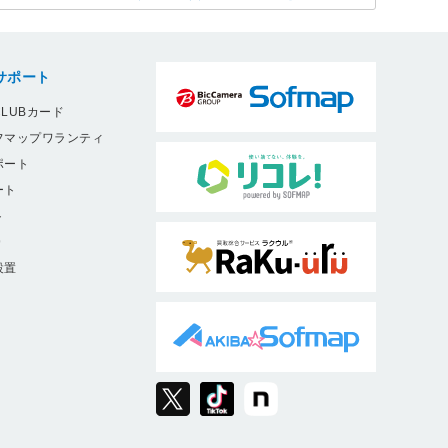
サポート
LUBカード
フマップワランティ
ポート
ート
ト
9
設置