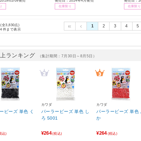
019/02/09発売
発売日：2024年4月発売
発売日：20
り
在庫限り
在庫限り
 (全3,830点)
1
2
3
4
5
4
件まで表示
売上ランキング
（集計期間：7月30日～8月5日）
カワダ
カワダ
ービーズ 単色 く
パーラービーズ 単色 し
パーラービーズ 単色 
ろ 5001
か
¥264
¥264
税込)
(税込)
(税込)