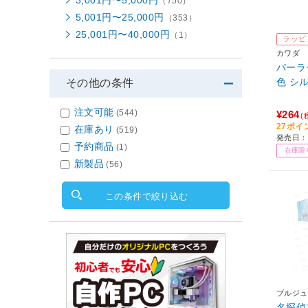
3,001円〜5,000円
（750）
5,001円〜25,000円
（353）
25,001円〜40,000円
（1）
ラッピ
カワダ
パーラー
色 シ
その他の条件
注文可能
(544)
¥264
(
27ポイ
在庫あり
(519)
発売日：2
予約商品
(1)
在庫限
新製品
(56)
この条件で絞り込む
ブルジュ
名探偵