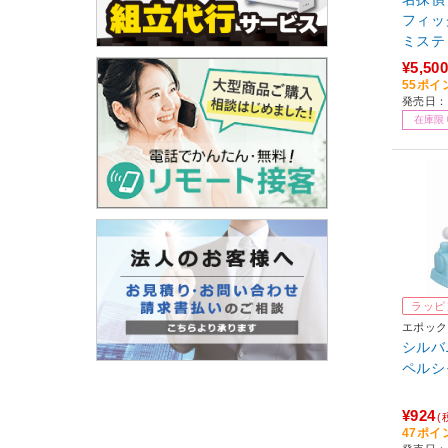
フィックT
ミステ
¥5,500
55ポイ
発売日：2
在庫限
ラッピ
エポック
シルバ
ペルシ
¥924
(
47ポイ