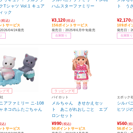
シャツ Vol.1 キュア
ハムスターファミリー
ト う
ィック
¥3,120
¥2,170
(税込)
(税込)
ントサービス
156ポイントサービス
109ポ
026/04/24発売
発売日：2025年6月中旬発売
発売日：2
り
在庫限り
在庫限り
ング可
ラッピング可
社
パイロット
エポック
ニアファミリー ニ-108
メルちゃん きせかえセッ
シルバニ
ャネコのふたごちゃん
ト あこがれおしごと エプ
ヒツジ
ロンセット
¥990
¥560
税込)
(税込)
(税
ントサービス
50ポイントサービス
56ポイ