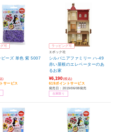
ング可
ラッピング可
エポック社
ビーズ 単色 紫 5007
シルバニアファミリー ハ-49
赤い屋根のエレベーターのあ
るお家
¥6,190
込)
(税込)
ントサービス
619ポイントサービス
発売日：2019/06/08発売
在庫限り