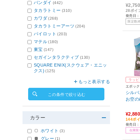
バンダイ
(442)
¥2,750
タカラトミー
(310)
28ポイ
発売日：
カワダ
(268)
限定数
タカラトミーアーツ
(204)
パイロット
(203)
マテル
(180)
東宝
(147)
セガインタラクティブ
(130)
SQUARE ENIX(スクウェア・エニッ
クス)
(125)
ラッピ
もっと表示する
エポック
シルバ
この条件で絞り込む
お空の
¥2,880
カラー
144ポ
発売日：2
ホワイト
在庫限
(3)
グレー
(1)