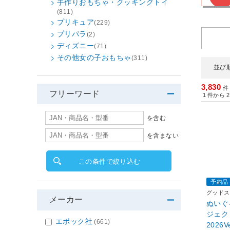
手作りおもちゃ・クッキングトイ
(811)
プリキュア
(229)
プリパラ
(2)
ディズニー
(71)
その他女の子おもちゃ
(311)
並び
3,830
件
フリーワード
1
件から
2
を含む
を含まない
この条件で絞り込む
予約品
グッドス
メーカー
ぬいぐ
ジェク
エポック社
(661)
2026