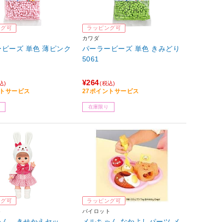
ング可
ラッピング可
カワダ
ビーズ 単色 薄ピンク
パーラービーズ 単色 きみどり
5061
¥264
込)
(税込)
ントサービス
27ポイントサービス
在庫限り
ング可
ラッピング可
ト
パイロット
ゃん きせかえセッ
メルちゃん なかよしパーツ メ