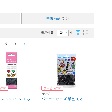
中古商品
(0点)
表示件数：
件
6
7
ング可
ラッピング可
カワダ
 80-15907 くろ
パーラービーズ 単色 くろ