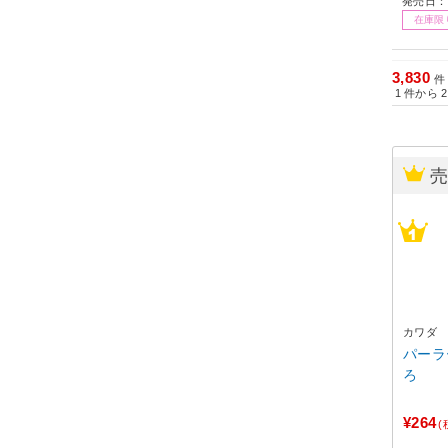
発売日：2
在庫限
3,830
件
1
件から
2
カワダ
パーラ
ろ
¥264
(