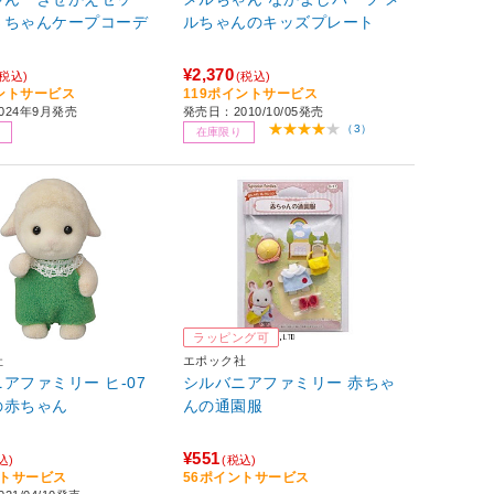
さちゃんケープコーデ
ルちゃんのキッズプレート
¥2,370
(税込)
(税込)
イントサービス
119ポイントサービス
024年9月発売
発売日：2010/10/05発売
（3）
在庫限り
ラッピング可
社
エポック社
アファミリー ヒ-07
シルバニアファミリー 赤ちゃ
の赤ちゃん
んの通園服
¥551
込)
(税込)
ントサービス
56ポイントサービス