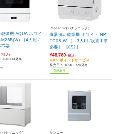
Panasonic(パナソニック)
乾燥機 AQUA ホワイ
食器洗い乾燥機 ホワイト NP-
-M28B(W) ［4人用 /
TCR5-W ［～3人用 /設置工事
事不要］
必要］ 【852】
9
¥48,780
(税込)
(税込)
26/05/13発売
4,878ポイントサービス
発売日：2023/11/24発売
在庫あり
nic(パナソニック)
サンコー