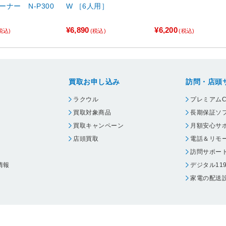
ーナー N-P300
W ［6人用］
¥6,890
¥6,200
税込)
(税込)
(税込)
買取お申し込み
訪問・店頭
ラクウル
プレミアムC
買取対象商品
長期保証ソ
買取キャンペーン
月額安心サ
店頭買取
電話＆リモ
訪問サポー
情報
デジタル11
家電の配送