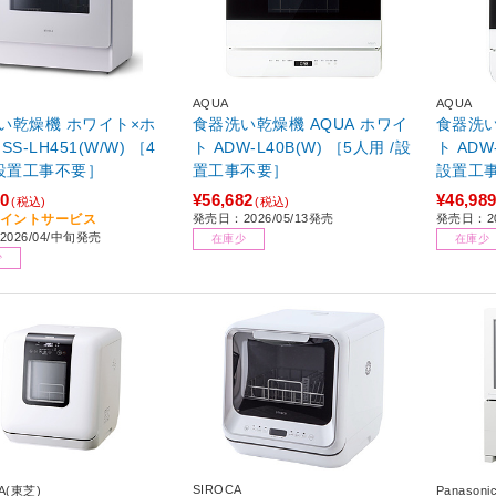
AQUA
AQUA
機 ホワイト×ホ
食器洗い乾燥機 AQUA ホワイ
食器洗い
SS-LH451(W/W) ［4
ト ADW-L40B(W) ［5人用 /設
ト ADW
/設置工事不要］
置工事不要］
設置工
00
¥56,682
¥46,98
(税込)
(税込)
0ポイントサービス
発売日：2026/05/13発売
発売日：20
026/04/中旬発売
在庫少
在庫少
少
SIROCA
A(東芝)
Panaso