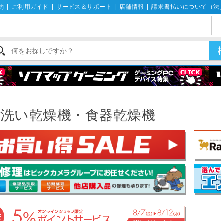
約
|
ご利用ガイド
|
サービス＆サポート
|
店舗情報
|
請求書払いについて（法
器洗い乾燥機・食器乾燥機