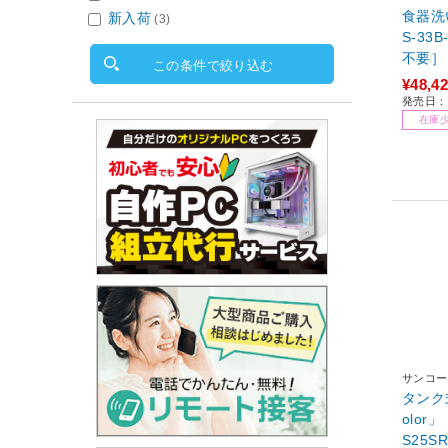
食器洗い乾燥
新入荷
(3)
S-33
不要］
この条件で絞り込む
¥48,4
発売日：2
在庫
サンコー
タンク
olor」 クラシックローズ TDW
S25S