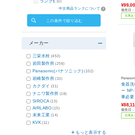
ランクE
(0)
¥99,0
中古商品ランクについて
発売日：2
在庫あ
この条件で絞り込む
メーカー
三栄水栓
(453)
岩田製作所
(256)
Panasonic(パナソニック)
(102)
岩崎製作所
Panas
(33)
食器洗い乾燥
カクダイ
(31)
ー NP
ナニワ製作所
(18)
事必要
SIROCA
(15)
¥88,11
AIRLABO
(15)
発売日：2
未来工業
(14)
在庫あ
KVK
(11)
もっと表示する