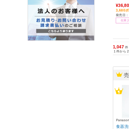
不要］
¥36,8
3,68
発売日：2
在庫
1,047
件
1
件から
2
Panas
食器洗