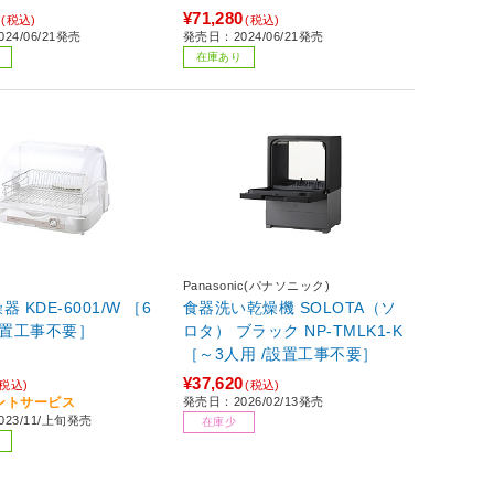
¥71,280
(税込)
(税込)
24/06/21発売
発売日：2024/06/21発売
在庫あり
Panasonic(パナソニック)
1/W ［6
食器洗い乾燥機 SOLOTA（ソ
設置工事不要］
ロタ） ブラック NP-TMLK1-K
［～3人用 /設置工事不要］
¥37,620
(税込)
(税込)
イントサービス
発売日：2026/02/13発売
23/11/上旬発売
在庫少