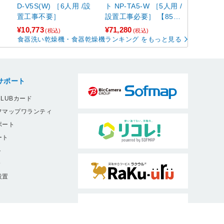
D-V5S(W) ［6人用 /設
ト NP-TA5-W ［5人用 /
置工事不要］
設置工事必要］ 【85
2】
¥10,773
¥71,280
(税込)
(税込)
食器洗い乾燥機・食器乾燥機ランキング をもっと見る
サポート
LUBカード
フマップワランティ
ポート
ート
ト
9
設置