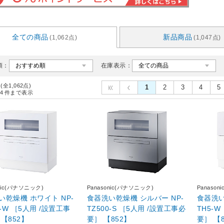
全ての商品
新品商品
(1,062点)
(1,047点)
順：
在庫表示：
 (全1,062点)
1
2
3
4
5
4
件まで表示
onic(パナソニック)
Panasonic(パナソニック)
Panaso
機 ホワイト NP-
食器洗い乾燥機 シルバー NP-
食器洗い乾燥機 
0-W ［5人用 /設置工事
TZ500-S ［5人用 /設置工事必
TH5-
【852】
要］ 【852】
要］ 【