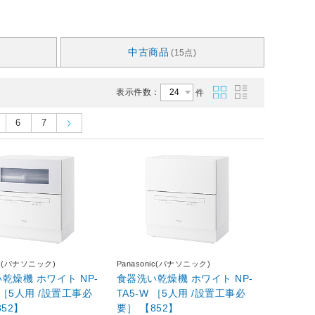
中古商品
(15点)
表示件数：
件
6
7
nic(パナソニック)
Panasonic(パナソニック)
ホワイト NP-
食器洗い乾燥機 ホワイト NP-
W ［5人用 /設置工事必
TA5-W ［5人用 /設置工事必
852】
要］ 【852】