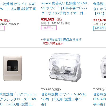
siroca 食器洗い乾燥機 SS-M1
機 ホワイト DW
食器洗
51 ホワイト [工事不要/コンパ
B-W ［～3人用 /設置工事
き）ホワ
クトサイズ/予約タイマー付き/
【852
洗いコース4パターン/食器洗
¥38,583
29
¥37,62
(税込)
(税込)
い乾燥機] 【852】
発売日：2019/09月発売
025/07/15発売
発売日：20
在庫限り
少
お取り寄
中古商品が計10点あります
¥26,480
(税込)～
TOSHIBA(東芝)
TIGER(
式食洗機「ラクアmini c
食器乾燥機 ホワイト VD-V10
食器乾燥器 ピュアホ
S(W) ［6人用 /設置工事不
HG-S4
RD ［～3人用 /設置工事
要］
事不要