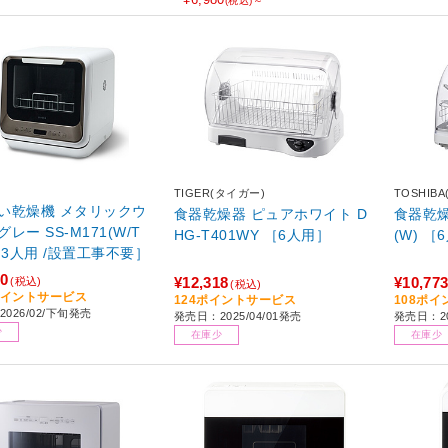
(税込)～
TIGER(タイガー)
TOSHIBA
機 メタリックウ
食器乾燥器 ピュアホワイト D
食器乾燥機 ホワイト 
レー SS-M171(W/T
HG-T401WY ［6人用］
(W) 
～3人用 /設置工事不要］
80
¥12,318
¥10,77
(税込)
(税込)
8ポイントサービス
124ポイントサービス
108ポ
026/02/下旬発売
発売日：2025/04/01発売
発売日：20
少
在庫少
在庫少