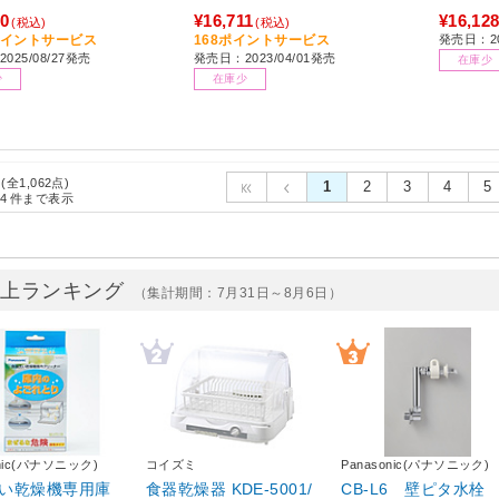
00
¥16,711
¥16,12
(税込)
(税込)
0ポイントサービス
168ポイントサービス
発売日：20
025/08/27発売
発売日：2023/04/01発売
在庫少
少
在庫少
 (全1,062点)
1
2
3
4
5
4
件まで表示
売上ランキング
（集計期間：7月31日～8月6日）
onic(パナソニック)
コイズミ
Panasonic(パナソニック)
い乾燥機専用庫
食器乾燥器 KDE-5001/
CB-L6 壁ピタ水栓