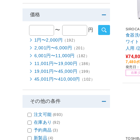
価格
SIROCA
〜
円
食器洗い乾燥
1円〜2,000円
（192）
ワイト 
2,001円〜6,000円
人用 
（201）
6,001円〜11,000円
¥74,8
（182）
7,48
11,001円〜19,000円
（186）
発売日：2
19,001円〜45,000円
（199）
在庫
45,001円〜410,000円
（102）
その他の条件
注文可能
(693)
在庫あり
(92)
予約商品
(3)
新製品
(4)
TOSHIB