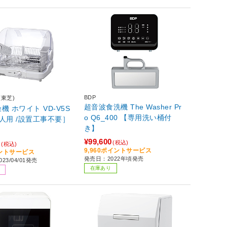
BDP
(東芝)
超音波食洗機 The Washer Pr
VD-V5S
o Q6_400 【専用洗い桶付
［6人用 /設置工事不要］
き】
¥99,600
3
(税込)
(税込)
9,960ポイントサービス
イントサービス
発売日：2022年頃発売
23/04/01発売
在庫あり