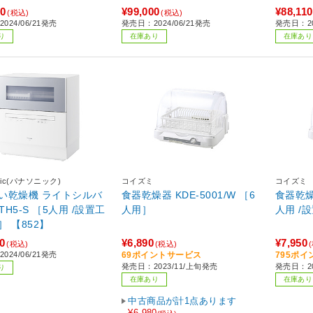
00
¥99,000
¥88,110
(税込)
(税込)
024/06/21発売
発売日：2024/06/21発売
発売日：20
り
在庫あり
在庫あり
onic(パナソニック)
コイズミ
コイズミ
機 ライトシルバ
食器乾燥器 KDE-5001/W ［6
食器乾燥器 KDE-600
-TH5-S ［5人用 /設置工
人用］
人用 /
］ 【852】
0
¥6,890
¥7,950
(税込)
(税込)
024/06/21発売
69ポイントサービス
795ポ
発売日：2023/11/上旬発売
発売日：20
り
在庫あり
在庫あり
中古商品が計1点あります
¥6,980