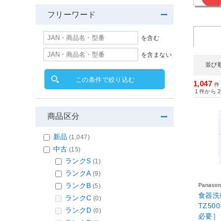
フリーワード
を含む
を含まない
並び
この条件で絞り込む
1,047
件
1
件から
2
商品区分
新品
(1,047)
中古
(15)
ランクS
(1)
ランクA
(9)
ランクB
Panas
(5)
食器洗い乾燥
ランクC
(0)
TZ50
ランクD
(0)
必要］ 