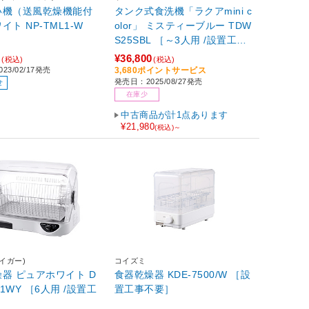
い機（送風乾燥機能付
タンク式食洗機「ラクアmini c
イト NP-TML1-W
olor」 ミスティーブルー TDW
】
S25SBL ［～3人用 /設置工事
不要］
0
¥36,800
(税込)
(税込)
23/02/17発売
3,680ポイントサービス
発売日：2025/08/27発売
せ
在庫少
中古商品が計1点あります
¥21,980
(税込)～
タイガー)
コイズミ
ワイト D
食器乾燥器 KDE-7500/W ［設
01WY ［6人用 /設置工
置工事不要］
］