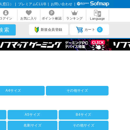
人窓口）
|
プレミアムCLUB
|
お問い合わせ
|
ログイン
お気に入り
ポイント確認
ランキング
Language
新規会員登録
カート
0
A4サイズ
その他サイズ
A5サイズ
B4サイズ
名刺サイズ
その他サイズ