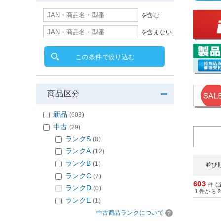
を含む
を含まない
この条件で絞り込む
商品区分
新品
(603)
中古
(29)
ランクS
(8)
ランクA
(12)
ランクB
(1)
並び
ランクC
(7)
603
件 (
ランクD
(0)
1
件から
2
ランクE
(1)
中古商品ランクについて