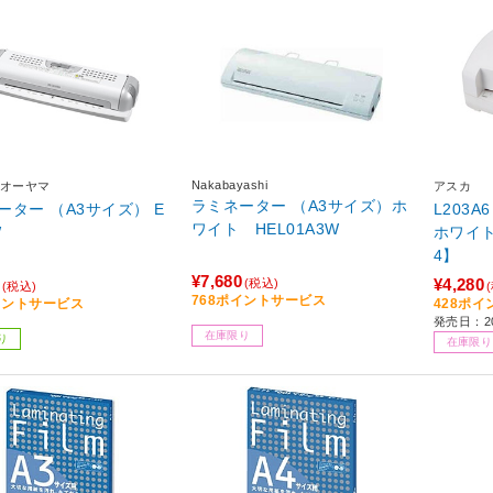
Nakabayashi
オーヤマ
アスカ
ラミネーター （A3サイズ）ホ
ーター （A3サイズ） E
L203A
ワイト HEL01A3W
W
ホワイト
4】
¥7,680
¥4,280
(税込)
(税込)
768ポイントサービス
イントサービス
428ポ
発売日：20
在庫限り
り
在庫限り