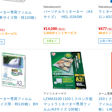
Nakabayashi
Nakabaya
パーソナルラミネーター （A3
ラミネー
ーター専用フィルム
サイズ） HEL-02A3W
ロンA3/
券サイズ用・特120枚）
¥14,080
¥477
(税込)
(税
税込)
1,408ポイントサービス
48ポイ
ントサービス
在庫あり
お取り寄
寄せ
アイリスオーヤマ
オーム電
ーター専用フィルム
LZMA3100 (100ミクロン片面
150ミ
サイズ用・特120枚） BH
マットラミネーター専用フィ
フィルム
ルム/A3サイズ 100枚）
枚） LA