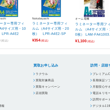
ashi
Nakabayashi
オーム電機
ーター専用フィ
ラミネーター専用フィ
ラミネーター専用フ
A4サイズ用・10
ルム（A4サイズ用・20
ルム （A4サイズ用・
LPR-A4E2
枚） LPR-A4E2-SP
0枚） LAM-FA41003
【864】
0
¥354
¥1,100
(税込)
(税込)
(税込)
買取お申し込み
訪問・店頭
ラクウル
プレミアムC
買取対象商品
長期保証ソ
買取キャンペーン
月額安心サ
店頭買取
電話＆リモ
訪問サポー
情報
デジタル11