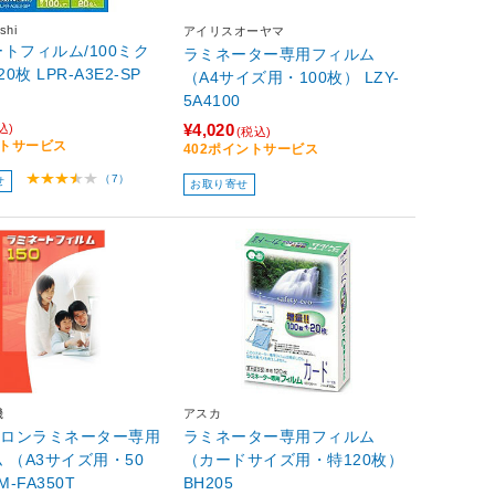
shi
アイリスオーヤマ
トフィルム/100ミク
ラミネーター専用フィルム
20枚 LPR-A3E2-SP
（A4サイズ用・100枚） LZY-
5A4100
¥4,020
込)
(税込)
ントサービス
402ポイントサービス
（7）
せ
お取り寄せ
機
アスカ
クロンラミネーター専用
ラミネーター専用フィルム
 （A3サイズ用・50
（カードサイズ用・特120枚）
M-FA350T
BH205