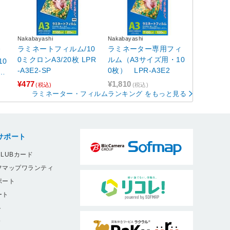
Nakabayashi
Nakabayashi
ラミネートフィルム/10
ラミネーター専用フィ
ィ
0ミクロンA3/20枚 LPR
ルム（A3サイズ用・10
10
-A3E2-SP
0枚） LPR-A3E2
¥477
¥1,810
(税込)
(税込)
ラミネーター・フィルムランキング をもっと見る
サポート
LUBカード
フマップワランティ
ポート
ート
ト
9