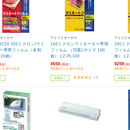
オーヤマ
アイリスオーヤマ
アイリス
5NC20 150ミクロン/ラミ
100ミクロンラミネーター専用
100ミ
ー専用フィルム（名刺
フィルム （写真Lサイズ 100
フィルム
/20枚）
枚） LZ-PL100
枚） LZ
¥550
¥259
税込)
(税込)
(税
ントサービス
55ポイントサービス
26ポイ
（2）
り
在庫あり
在庫あり