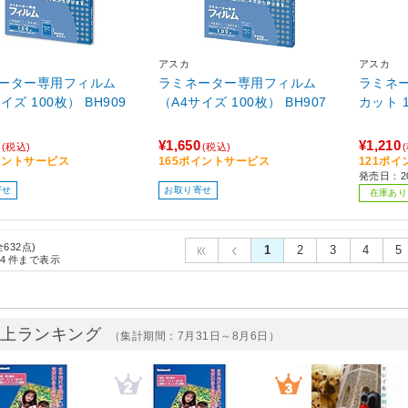
アスカ
アスカ
ーター専用フィルム
ラミネーター専用フィルム
ラミネー
イズ 100枚） BH909
（A4サイズ 100枚） BH907
カット 1
¥1,650
¥1,210
(税込)
(税込)
イントサービス
165ポイントサービス
121ポ
発売日：20
寄せ
お取り寄せ
在庫あり
全632点)
1
2
3
4
5
4
件まで表示
売上ランキング
（集計期間：7月31日～8月6日）