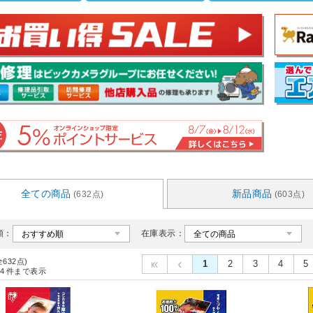
全ての商品
新品商品
(632点)
(603点)
順：
在庫表示：
全632点)
1
2
3
4
5
4
件まで表示