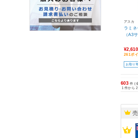
アスカ
ラミネ
（A3サ
¥2,610
261ポ
お取り
603
件 (
1
件から
2