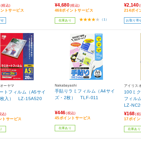
¥4,680
¥2,140
(税込)
(税込)
イントサービス
468ポイントサービス
214ポ
（1）
寄せ
在庫あり
お取り寄
Nakabayashi
オーヤマ
アイリス
手貼りラミフィルム（A4サイ
ートフィルム（A5サイ
100ミ
ズ・2枚） TLF-011
枚入） LZ-15A520
フィルム
LZ-NC2
¥446
¥168
(税込)
税込)
(税
45ポイントサービス
ントサービス
17ポイ
在庫あり
り
在庫あり