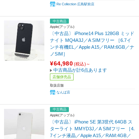
Re Collection 広島駅前店
中古商品
Apple(アップル)
〔中古品〕 iPhone14 Plus 128GB ミッド
ナイト MQ4A3J／A SIMフリー ［6.7イ
ンチ有機EL／Apple A15／RAM:6GB／ナ
ノSIM］
¥64,980
(税込)～
中古商品が計6点あります
店舗併売品
取扱店舗
なんば店
中古商品
Apple(アップル)
〔中古品〕 iPhone SE 第3世代 64GB ス
ターライト MMYD3J／A SIMフリー ［4.
7インチ液晶／Apple A15／RAM:4GB／