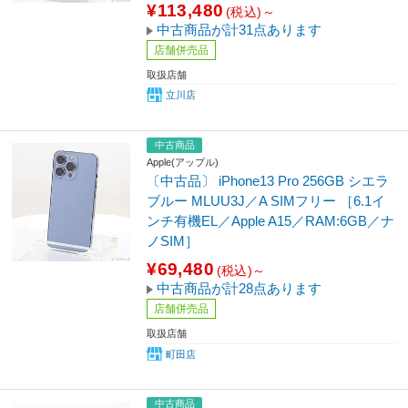
¥113,480
(税込)～
中古商品が計31点あります
店舗併売品
取扱店舗
立川店
中古商品
Apple(アップル)
〔中古品〕 iPhone13 Pro 256GB シエラ
ブルー MLUU3J／A SIMフリー ［6.1イ
ンチ有機EL／Apple A15／RAM:6GB／ナ
ノSIM］
¥69,480
(税込)～
中古商品が計28点あります
店舗併売品
取扱店舗
町田店
中古商品