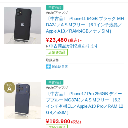
中古商品
Apple(アップル)
〔中古品〕 iPhone11 64GB ブラック MH
DA3J／A SIMフリー ［6.1インチ液晶／
Apple A13／RAM:4GB／ナノSIM］
¥23,480
(税込)～
中古商品が計2点あります
店舗併売品
取扱店舗
岡山駅前店
中古商品
Apple(アップル)
〔中古品〕 iPhone17 Pro 256GB ディー
プブルー MG874J／A SIMフリー ［6.3
インチ有機EL／Apple A19 Pro／RAM:12
GB／eSIM］
¥193,980
(税込)
店舗併売品