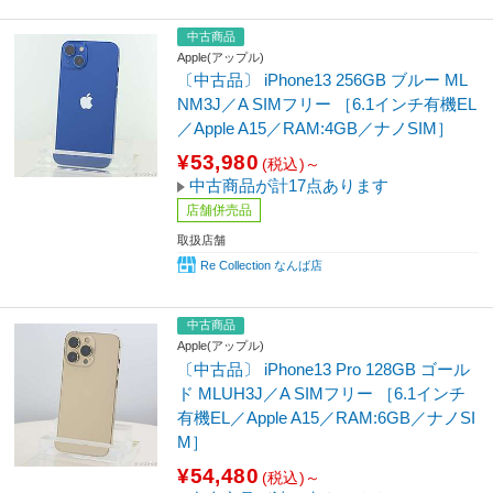
中古商品
Apple(アップル)
〔中古品〕 iPhone13 256GB ブルー ML
NM3J／A SIMフリー ［6.1インチ有機EL
／Apple A15／RAM:4GB／ナノSIM］
¥53,980
(税込)～
中古商品が計17点あります
店舗併売品
取扱店舗
Re Collection なんば店
中古商品
Apple(アップル)
〔中古品〕 iPhone13 Pro 128GB ゴール
ド MLUH3J／A SIMフリー ［6.1インチ
有機EL／Apple A15／RAM:6GB／ナノSI
M］
¥54,480
(税込)～