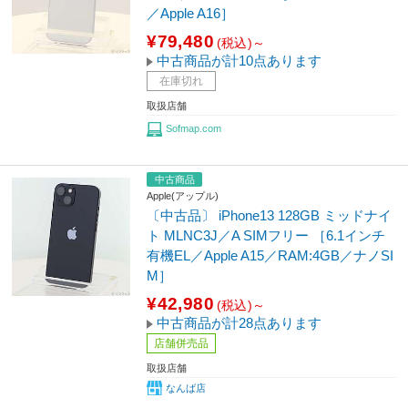
／Apple A16］
¥79,480
(税込)～
中古商品が計10点あります
在庫切れ
取扱店舗
Sofmap.com
中古商品
Apple(アップル)
〔中古品〕 iPhone13 128GB ミッドナイ
ト MLNC3J／A SIMフリー ［6.1インチ
有機EL／Apple A15／RAM:4GB／ナノSI
M］
¥42,980
(税込)～
中古商品が計28点あります
店舗併売品
取扱店舗
なんば店