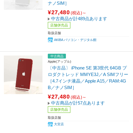
ナノSIM］
¥27,480
(税込)～
中古商品が計489点あります
店舗併売品
取扱店舗
AKIBA パソコン・デジタル館
中古商品
Apple(アップル)
〔中古品〕 iPhone SE 第3世代 64GB プ
ロダクトレッド MMYE3J／A SIMフリー
［4.7インチ液晶／Apple A15／RAM:4G
B／ナノSIM］
¥27,480
(税込)～
中古商品が計57点あります
店舗併売品
取扱店舗
大宮店