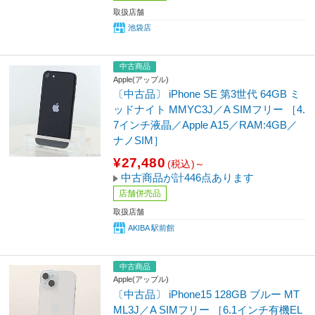
取扱店舗
池袋店
中古商品
Apple(アップル)
〔中古品〕 iPhone SE 第3世代 64GB ミ
ッドナイト MMYC3J／A SIMフリー ［4.
7インチ液晶／Apple A15／RAM:4GB／
ナノSIM］
¥27,480
(税込)～
中古商品が計446点あります
店舗併売品
取扱店舗
AKIBA 駅前館
中古商品
Apple(アップル)
〔中古品〕 iPhone15 128GB ブルー MT
ML3J／A SIMフリー ［6.1インチ有機EL