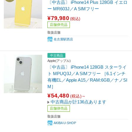
〔中古品〕 iPhone14 Plus 128GB イエロ
ー MR603J／A SIMフリー
¥79,980
(税込)
店舗併売品
取扱店舗
名古屋駅西店
中古商品
Apple(アップル)
〔中古品〕 iPhone14 128GB スターライ
ト MPUQ3J／A SIMフリー ［6.1インチ
有機EL／Apple A15／RAM:6GB／ナノSI
M］
¥54,480
(税込)～
中古商品が計136点あります
店舗併売品
取扱店舗
AKIBA U-SHOP