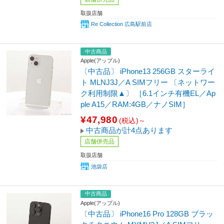
取扱店舗
Re Collection 広島駅前店
中古商品
Apple(アップル)
〔中古品〕 iPhone13 256GB スターライ
ト MLNJ3J／A SIMフリー 〔ネットワー
ク利用制限▲〕 ［6.1インチ有機EL／Ap
ple A15／RAM:4GB／ナノSIM］
¥47,980
(税込)～
中古商品が計4点あります
店舗併売品
取扱店舗
池袋店
中古商品
Apple(アップル)
〔中古品〕 iPhone16 Pro 128GB ブラッ