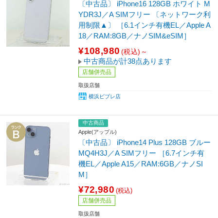
〔中古品〕 iPhone16 128GB ホワイト M
YDR3J／A SIMフリー 〔ネットワーク利
用制限▲〕 ［6.1インチ有機EL／Apple A
18／RAM:8GB／ナノSIM&eSIM］
¥108,980
(税込)～
中古商品が計38点あります
店舗併売品
取扱店舗
横浜ビブレ店
中古商品
Apple(アップル)
〔中古品〕 iPhone14 Plus 128GB ブルー
MQ4H3J／A SIMフリー ［6.7インチ有
機EL／Apple A15／RAM:6GB／ナノSI
M］
¥72,980
(税込)
店舗併売品
取扱店舗