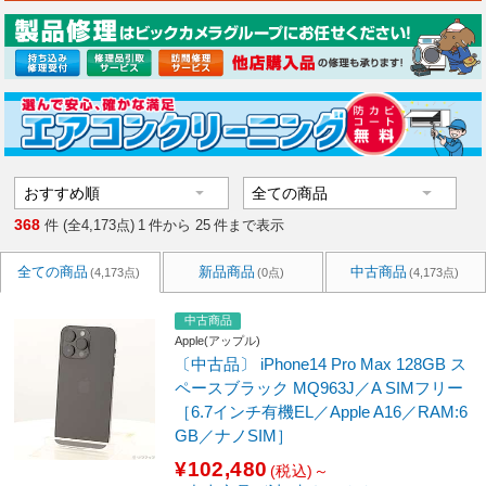
368
件 (全4,173点)
1
件から
25
件まで表示
全ての商品
新品商品
中古商品
(4,173点)
(0点)
(4,173点)
中古商品
Apple(アップル)
〔中古品〕 iPhone14 Pro Max 128GB ス
ペースブラック MQ963J／A SIMフリー
［6.7インチ有機EL／Apple A16／RAM:6
GB／ナノSIM］
¥102,480
(税込)～