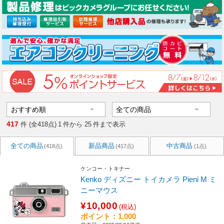
417
件 (全418点)
1
件から
25
件まで表示
全ての商品
新品商品
中古商品
(418点)
(417点)
(1点)
ケンコー・トキナー
Kenko ディズニー トイカメラ Pieni M ミ
ニーマウス
¥10,000
(税込)
ポイント：1,000