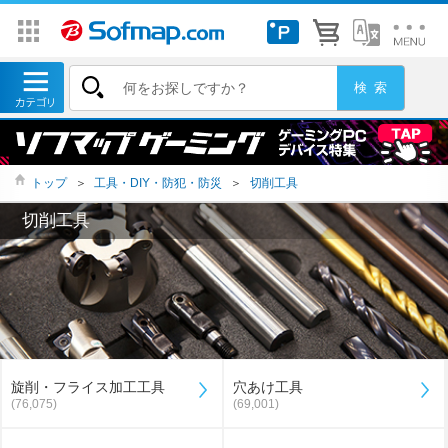
トップ
＞
工具・DIY・防犯・防災
＞
切削工具
切削工具
旋削・フライス加工工具
穴あけ工具
(76,075)
(69,001)