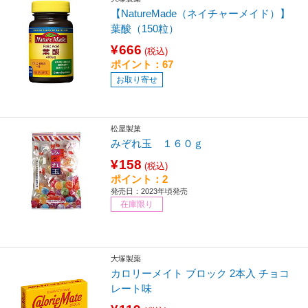
【NatureMade（ネイチャーメイド）】
葉酸（150粒）
¥666
(税込)
ポイント：67
お取り寄せ
松屋製菓
みぞれ玉 １６０ｇ
¥158
(税込)
ポイント：2
発売日：2023年頃発売
在庫限り
大塚製薬
カロリーメイト ブロック 2本入 チョコ
レート味