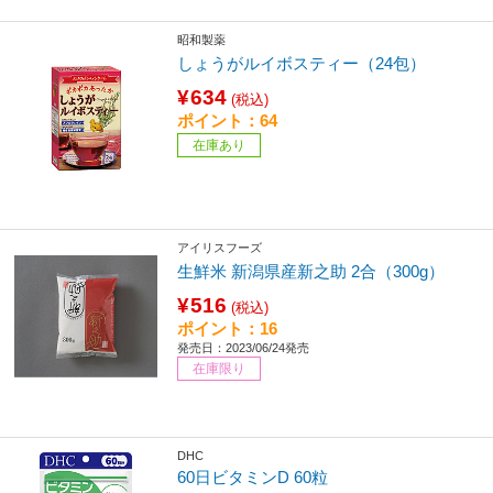
昭和製薬
しょうがルイボスティー（24包）
¥634
(税込)
ポイント：64
在庫あり
アイリスフーズ
生鮮米 新潟県産新之助 2合（300g）
¥516
(税込)
ポイント：16
発売日：2023/06/24発売
在庫限り
DHC
60日ビタミンD 60粒