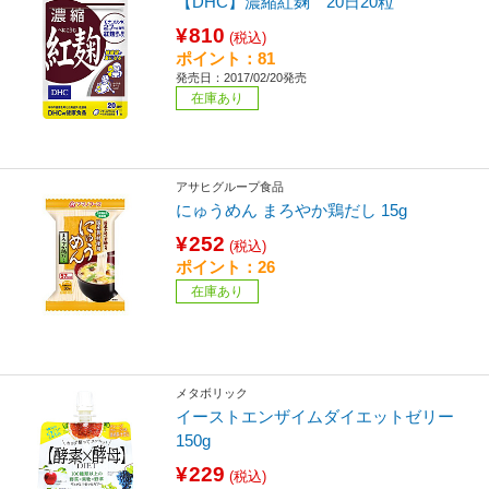
【DHC】濃縮紅麹 20日20粒
¥810
(税込)
ポイント：81
発売日：2017/02/20発売
在庫あり
アサヒグループ食品
にゅうめん まろやか鶏だし 15g
¥252
(税込)
ポイント：26
在庫あり
メタボリック
イーストエンザイムダイエットゼリー
150g
¥229
(税込)