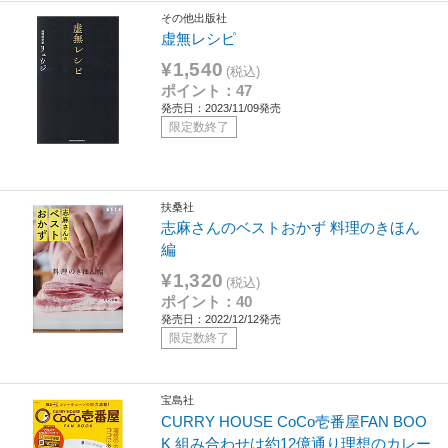
その他出版社
虚無レシピ
¥1,540
(税込)
ポイント：47
発売日：2023/11/09発売
限定数終了
扶桑社
志麻さんのベストおかず 料理のきほん
編
¥1,320
(税込)
ポイント：40
発売日：2022/12/12発売
限定数終了
宝島社
CURRY HOUSE CoCo壱番屋FAN BOO
K 組み合わせは約12億通り理想のカレー