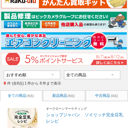
8
件 (全8点)
1
件から
8
件まで表示
全ての商品
新品商品
中古商品
(8点)
(8点)
(0点)
オークローンマーケティング
ショップジャパン ソイリッチ完全豆乳
レシピ