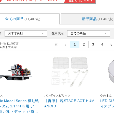
全ての商品
新品商品
(11,407点)
(11,407点)
順：
在庫表示：
件 (全11,407点)
1
2
3
4
5
4
件まで表示
ス
バンダイスピリッツ
やのまん
tic Model Series 機動戦
【再版】 魂STAGE ACT HUM
LED DI
ダム 1/144HG用 アー
ANOID
ィスプ
タパルトデッキ（40thA