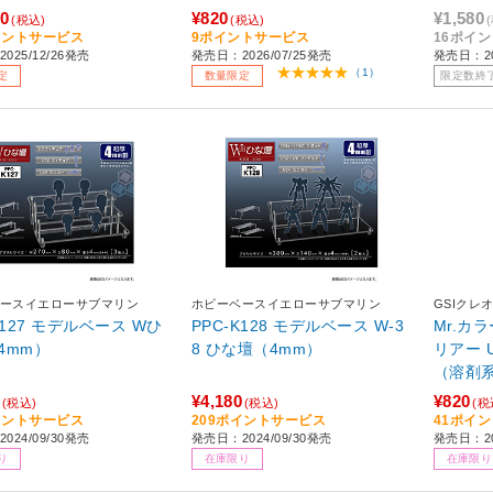
saryEdition） 【sof00
00
¥820
¥1,580
(税込)
(税込)
イントサービス
9ポイントサービス
16ポイ
025/12/26発売
発売日：2026/07/25発売
発売日：2
（1）
定
数量限定
限定数終
ースイエローサブマリン
ホビーベースイエローサブマリン
GSIクレ
K127 モデルベース Wひ
PPC-K128 モデルベース W-3
Mr.カラ
4mm）
8 ひな壇（4mm）
リアー 
（溶剤
¥4,180
¥820
(税込)
(税込)
(税
イントサービス
209ポイントサービス
41ポイ
024/09/30発売
発売日：2024/09/30発売
発売日：20
り
在庫限り
在庫限り