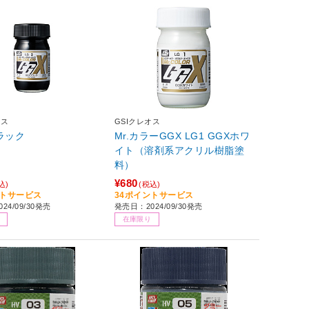
オス
GSIクレオス
ラック
Mr.カラーGGX LG1 GGXホワ
イト（溶剤系アクリル樹脂塗
料）
¥680
込)
(税込)
ントサービス
34ポイントサービス
24/09/30発売
発売日：2024/09/30発売
在庫限り