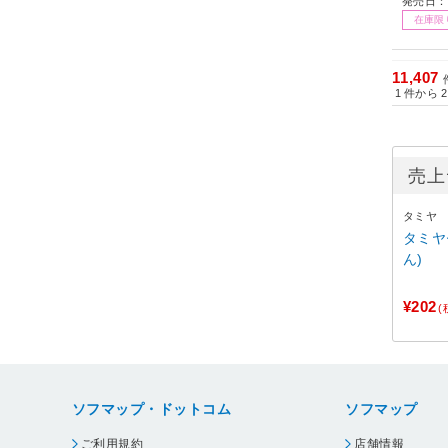
発売日：
在庫限
11,407
1
件から
2
タミヤ
タミヤ
ん)
¥202
(