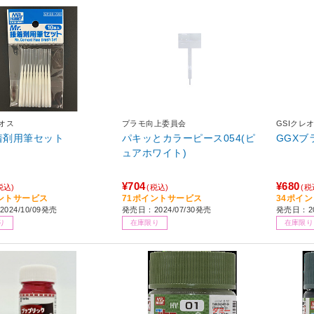
レオス
プラモ向上委員会
GSIクレ
接着剤用筆セット
パキッとカラーピース054(ピ
GGXブ
ュアホワイト)
¥704
¥680
税込)
(税込)
(税
ントサービス
71ポイントサービス
34ポイ
024/10/09発売
発売日：2024/07/30発売
発売日：20
り
在庫限り
在庫限り