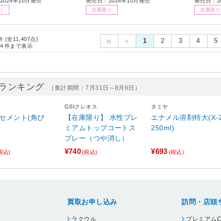
2024年10月発売
発売日：2024年10月発売
発売日：2
り
在庫限り
在庫限り
件 (全11,407点)
1
2
3
4
5
4
件まで表示
売上ランキング
（集計期間：7月31日～8月6日）
GSIクレオス
タミヤ
セメント(角び
【在庫限り】 水性プレ
エナメル溶剤特大(X-2
ミアムトップコートス
250ml)
プレー（つや消し）
¥740
¥693
税込)
(税込)
(税込)