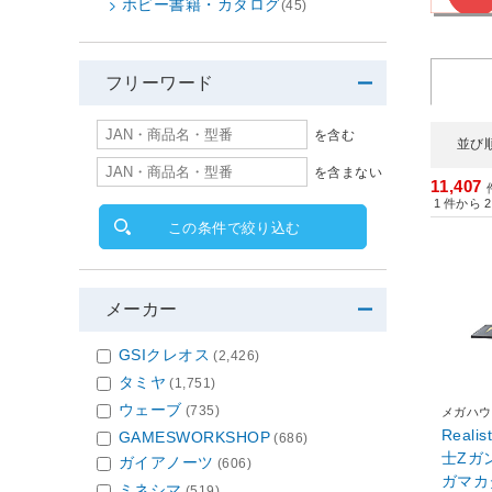
ホビー書籍・カタログ
(45)
フリーワード
を含む
並び
を含まない
11,407
1
件から
2
この条件で絞り込む
メーカー
GSIクレオス
(2,426)
タミヤ
(1,751)
ウェーブ
(735)
メガハウ
Realis
GAMESWORKSHOP
(686)
士Zガン
ガイアノーツ
(606)
ガマカ
ミネシマ
(519)