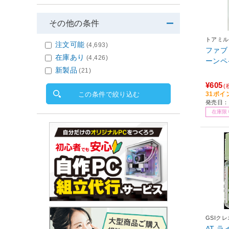
その他の条件
トアミル
注文可能
(4,693)
ファブ
在庫あり
(4,426)
ーンペ
新製品
(21)
¥605
(
31ポイ
この条件で絞り込む
発売日：2
在庫限
GSIク
AT 