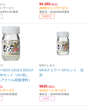
¥4,180
(税込)
(税込)
ントサービス
209ポイントサービス
024年12月発売
発売日：2024/09/30発売
了
数量限定
オス
GSIクレオス
ーGGX LG113 GGXク
GGXクリアー UVカット 光
UVカット つや消し
沢
系アクリル樹脂塗料）
¥820
込)
(税込)
ントサービス
41ポイントサービス
24/09/30発売
発売日：2024/09/30発売
在庫限り