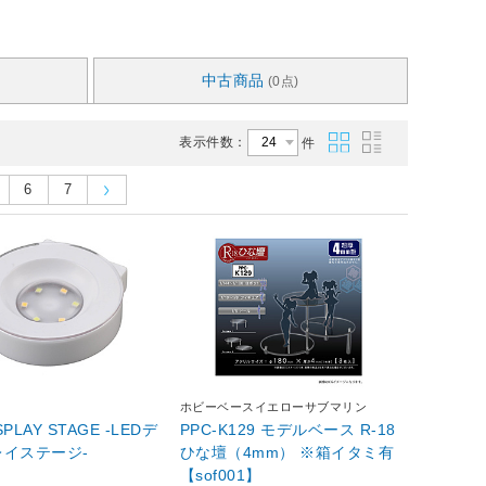
中古商品
(0点)
表示件数：
件
6
7
ホビーベースイエローサブマリン
SPLAY STAGE -LEDデ
PPC-K129 モデルベース R-18
レイステージ-
ひな壇（4mm） ※箱イタミ有
【sof001】