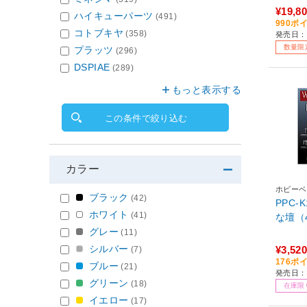
nniver
¥19,8
ハイキューパーツ
(491)
1】
990ポ
コトブキヤ
(358)
発売日：2
数量限
プラッツ
(296)
DSPIAE
(289)
もっと表示する
この条件で絞り込む
カラー
ホビーベ
ブラック
(42)
PPC-
ホワイト
(41)
な壇（
グレー
(11)
シルバー
¥3,520
(7)
176ポ
ブルー
(21)
発売日：2
グリーン
(18)
在庫限
イエロー
(17)