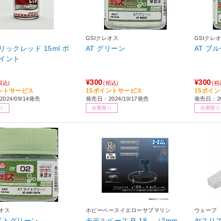
GSIクレオス
GSIクレ
リックレッド 15ml ボ
AT グリーン
AT ブ
イント
¥300
¥300
税込)
(税込)
(税
ントサービス
15ポイントサービス
15ポイ
024/09/14発売
発売日：2024/10/17発売
発売日：20
り
在庫限り
在庫限り
レオス
ホビーベースイエローサブマリン
ウェーブ
ライトグリーン
モデルベース R-18 （2mm
ヤスリス