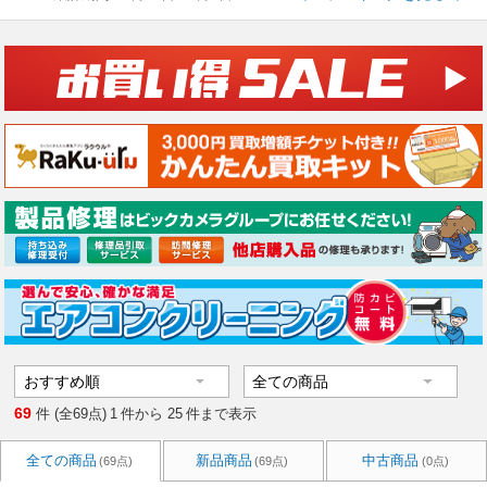
69
件 (全69点)
1
件から
25
件まで表示
全ての商品
新品商品
中古商品
(69点)
(69点)
(0点)