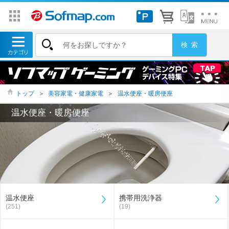
トップ
＞
美容家電・健康家電
＞
温水便座・暖房便座
温水便座・暖房便座
温水便座
携帯用洗浄器
(251)
(19)