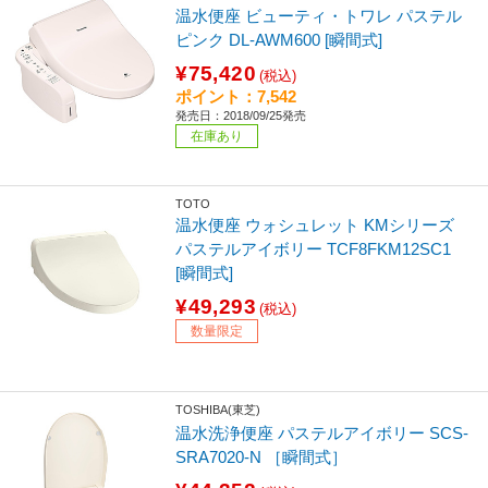
温水便座 ビューティ・トワレ パステル
ピンク DL-AWM600 [瞬間式]
¥75,420
(税込)
ポイント：7,542
発売日：2018/09/25発売
在庫あり
TOTO
温水便座 ウォシュレット KMシリーズ
パステルアイボリー TCF8FKM12SC1
[瞬間式]
¥49,293
(税込)
数量限定
TOSHIBA(東芝)
温水洗浄便座 パステルアイボリー SCS-
SRA7020-N ［瞬間式］