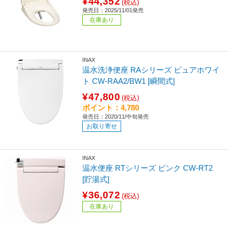
¥44,352
(税込)
発売日：2025/11/01発売
在庫あり
INAX
温水洗浄便座 RAシリーズ ピュアホワイ
ト CW-RAA2/BW1 [瞬間式]
¥47,800
(税込)
ポイント：4,780
発売日：2020/11/中旬発売
お取り寄せ
INAX
温水便座 RTシリーズ ピンク CW-RT2
[貯湯式]
¥36,072
(税込)
在庫あり