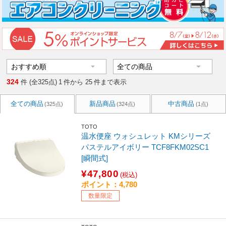
324
件 (全325点)
1
件から
25
件まで表示
全ての商品
新品商品
中古商品
(325点)
(324点)
(1点)
TOTO
温水便座 ウォシュレット KMシリーズ
パステルアイボリー TCF8FKM02SC1
[瞬間式]
¥47,800
(税込)
ポイント：4,780
数量限定