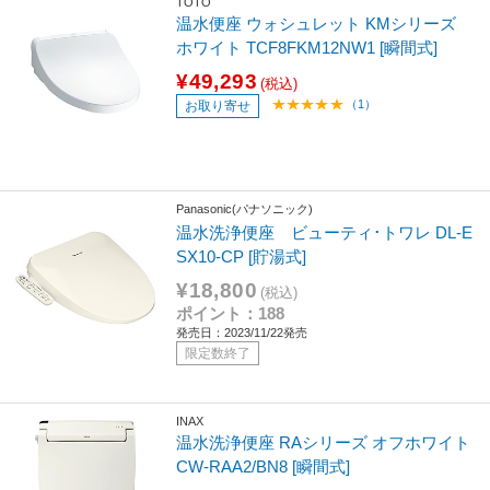
TOTO
温水便座 ウォシュレット KMシリーズ
ホワイト TCF8FKM12NW1 [瞬間式]
¥49,293
(税込)
（1）
お取り寄せ
Panasonic(パナソニック)
温水洗浄便座 ビューティ･トワレ DL-E
SX10-CP [貯湯式]
¥18,800
(税込)
ポイント：188
発売日：2023/11/22発売
限定数終了
INAX
温水洗浄便座 RAシリーズ オフホワイト
CW-RAA2/BN8 [瞬間式]