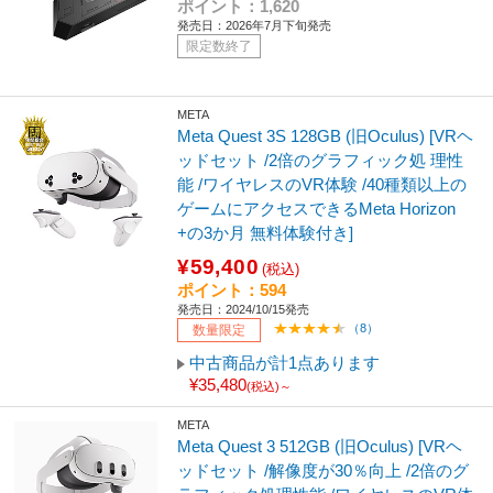
ポイント：1,620
発売日：2026年7月下旬発売
限定数終了
META
Meta Quest 3S 128GB (旧Oculus) [VRヘ
ッドセット /2倍のグラフィック処 理性
能 /ワイヤレスのVR体験 /40種類以上の
ゲームにアクセスできるMeta Horizon
+の3か月 無料体験付き]
¥59,400
(税込)
ポイント：594
発売日：2024/10/15発売
（8）
数量限定
中古商品が計1点あります
¥35,480
(税込)～
META
Meta Quest 3 512GB (旧Oculus) [VRヘ
ッドセット /解像度が30％向上 /2倍のグ