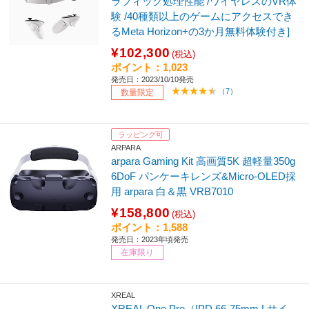
ラフィック処理性能 /ワイヤレスのVR体
験 /40種類以上のゲームにアクセスでき
るMeta Horizon+の3か月無料体験付き]
¥102,300
(税込)
ポイント：1,023
発売日：2023/10/10発売
（7）
数量限定
ラッピング可
ARPARA
arpara Gaming Kit 高画質5K 超軽量350g
6DoF パンケーキレンズ&Micro-OLED採
用 arpara 白＆黒 VRB7010
¥158,800
(税込)
ポイント：1,588
発売日：2023年頃発売
在庫限り
XREAL
XREAL One Pro（IPD 66-75mm Lサイ