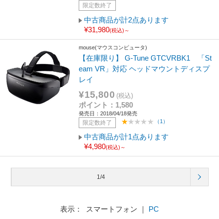
限定数終了
中古商品が計2点あります
¥31,980
(税込)～
mouse(マウスコンピュータ)
【在庫限り】 G-Tune GTCVRBK1 「St
eam VR」対応 ヘッドマウントディスプ
レイ
¥15,800
(税込)
ポイント：1,580
発売日：2018/04/18発売
（1）
限定数終了
中古商品が計1点あります
¥4,980
(税込)～
1/4
表示： スマートフォン ｜
PC