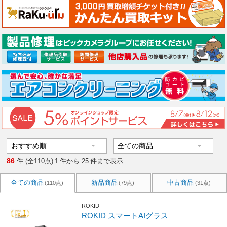
86
件 (全110点)
1
件から
25
件まで表示
全ての商品
新品商品
中古商品
(110点)
(79点)
(31点)
ROKID
ROKID スマートAIグラス