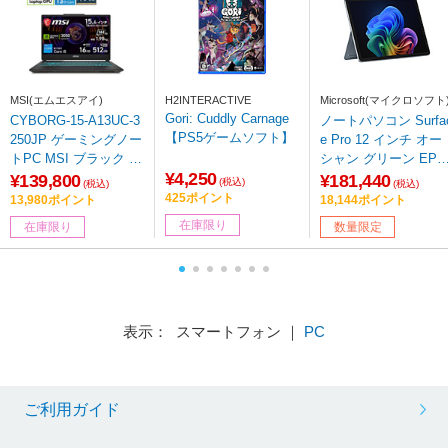
MSI(エムエスアイ)
H2INTERACTIVE
Microsoft(マイクロソフト
Gori: Cuddly Carnage
CYBORG-15-A13UC-3
ノートパソコン Surfa
【PS5ゲームソフト】
250JP ゲーミングノー
e Pro 12 インチ オー
トPC MSI ブラック &
シャン グリーン EP2-
¥4,250
スケルトン ［15.6型 /
27779
¥139,800
¥181,440
(税込)
(税込)
(税込)
Windows11 Home /inte
425ポイント
13,980ポイント
18,144ポイント
l Core i5 /メモリ：16G
在庫限り
在庫限り
数量限定
B /SSD：512GB /日本
語版キーボード /2026
年1月モデル］
表示： スマートフォン ｜
PC
ご利用ガイド