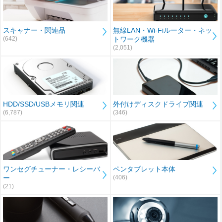
スキャナー・関連品
無線LAN・Wi-Fiルーター・ネッ
(642)
トワーク機器
(2,051)
HDD/SSD/USBメモリ関連
外付けディスクドライブ関連
(6,787)
(346)
ワンセグチューナー・レシーバ
ペンタブレット本体
ー
(406)
(21)