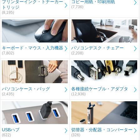
プリンターインク・トナーカー
コピー用紙・印刷用紙
トリッジ
(7,736)
(8,195)
キーボード・マウス・入力機器
パソコンデスク・チェアー
(7,802)
(2,208)
パソコンケース・バッグ
各種接続ケーブル・アダプタ
(2,435)
(12,936)
USBハブ
切替器・分配器・コンバーター
(622)
(326)