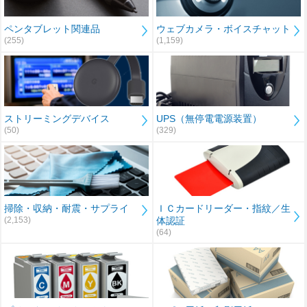
ペンタブレット関連品
ウェブカメラ・ボイスチャット
(255)
(1,159)
ストリーミングデバイス
UPS（無停電電源装置）
(50)
(329)
掃除・収納・耐震・サプライ
ＩＣカードリーダー・指紋／生
(2,153)
体認証
(64)