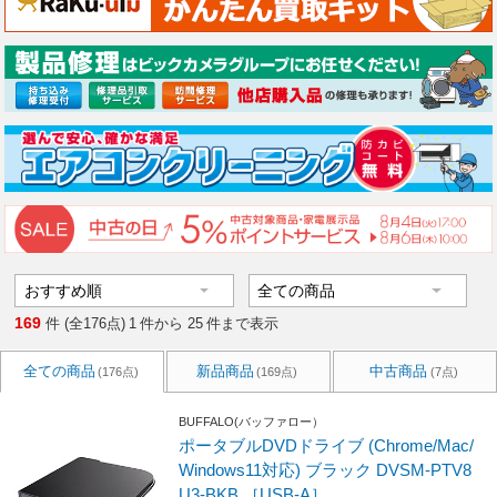
169
件 (全176点)
1
件から
25
件まで表示
全ての商品
新品商品
中古商品
(176点)
(169点)
(7点)
BUFFALO(バッファロー）
ポータブルDVDドライブ (Chrome/Mac/
Windows11対応) ブラック DVSM-PTV8
U3-BKB ［USB-A］