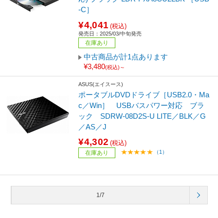
-C］
¥4,041
(税込)
発売日：2025/03/中旬発売
在庫あり
中古商品が計1点あります
¥3,480
(税込)～
ASUS(エイスース)
ポータブルDVDドライブ［USB2.0・Ma
c／Win］ USBバスパワー対応 ブラ
ック SDRW-08D2S-U LITE／BLK／G
／AS／J
¥4,302
(税込)
（1）
在庫あり
1/7