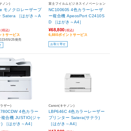
キヤノン)
富士フイルムビジネスイノベーション
51e モノクロレーザープ
NC100605 4色カラーレーザ
era ［はがき～A
ー複合機 ApeosPort C2410S
D ［はがき～A4］
0
¥68,800
(税込)
(税込)
イントサービス
6,880ポイントサービス
23/05/25発売
お取り寄せ
せ
(ブラザー)
Canon(キヤノン)
3780CDW 4色カラー
LBP646C 4色カラーレーザー
複合機 JUSTIO(ジャ
プリンター Satera(サテラ)
スティオ) ［はがき～A4］
［はがき～A4］