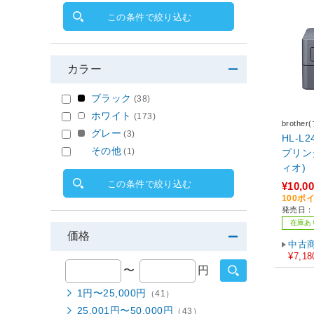
この条件で絞り込む
カラー
ブラック
(38)
ホワイト
(173)
brothe
グレー
(3)
HL-L
その他
(1)
プリンタ
この条件で絞り込む
¥10,0
100ポ
発売日：2
在庫あ
価格
中古
¥7,18
〜
円
1円〜25,000円
（41）
25,001円〜50,000円
（43）