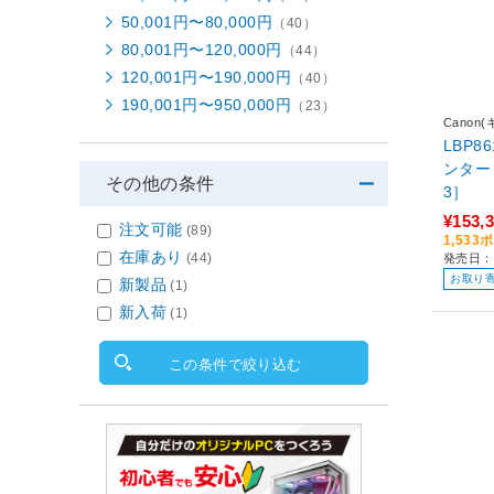
50,001円〜80,000円
（40）
80,001円〜120,000円
（44）
120,001円〜190,000円
（40）
190,001円〜950,000円
（23）
Canon
LBP
ンター Sate
その他の条件
3］
¥153,
注文可能
(89)
1,53
在庫あり
(44)
発売日：2
お取り
新製品
(1)
新入荷
(1)
この条件で絞り込む