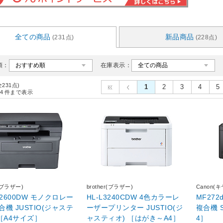
全ての商品
新品商品
(231点)
(228点)
順：
在庫表示：
全231点)
1
2
3
4
5
4
件まで表示
r(ブラザー)
brother(ブラザー)
Canon(
L2600DW モノクロレー
HL-L3240CDW 4色カラーレ
MF27
機 JUSTIO(ジャステ
ーザープリンター JUSTIO(ジ
複合機 Sater
ィオ) ［A4サイズ］
ャスティオ) ［はがき～A4］
4］