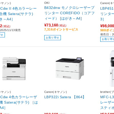
OKI
(キヤノン)
Canon(
B432dnw モノクロレーザープ
3Cdw II 4色カラーレー
LBP4
リンター COREFIDO（コアフ
機 Satera(サテラ)
リンター Sat
ィード） [はがき～A4]
き～A4］
3］
¥73,160
22
¥98,00
(税込)
(税込)
7,316ポイントサービス
025/11/13発売
980ポ
発売日：20
寄せ
お取り寄せ
お取り寄
(キヤノン)
Canon(キヤノン)
brother
5Cdw 4色カラーレーザ
LBP322i Satera 【864】
MFC-L
Satera(サテラ) ［は
レーザー
A4］