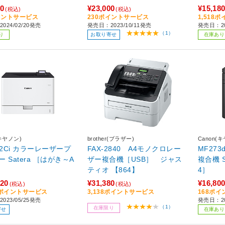
00
¥23,000
¥15,18
(税込)
(税込)
イントサービス
230ポイントサービス
1,518
024/02/20発売
発売日：2023/10/11発売
発売日：20
（1）
り
お取り寄せ
在庫あり
(キヤノン)
brother(ブラザー)
Canon(
62Ci カラーレーザープ
FAX-2840 A4モノクロレー
MF27
tera ［はがき～A
ザー複合機［USB］ ジャス
複合機 Sater
ティオ 【864】
4］
620
¥31,380
¥16,80
(税込)
(税込)
62ポイントサービス
3,138ポイントサービス
168ポ
023/05/25発売
発売日：2
（1）
在庫限り
寄せ
在庫あり