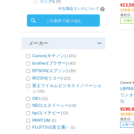
ランクE
(0)
¥13,5
中古商品ランクについて
135ポ
発売日：2
この条件で絞り込む
在庫あ
メーカー
Canon(キヤノン)
(101)
brother(ブラザー)
(43)
EPSON(エプソン)
(26)
RICOH(リコー)
(22)
Canon
富士フイルムビジネスイノベーショ
LBP8
ン
(16)
リンター Sa
OKI
(12)
3］
NEC(エヌイーシー)
(6)
¥180,
hp(エイチピー)
(2)
18,0
発売日：2
PANTUM
(2)
お取り
FUJITSU(富士通）
(1)