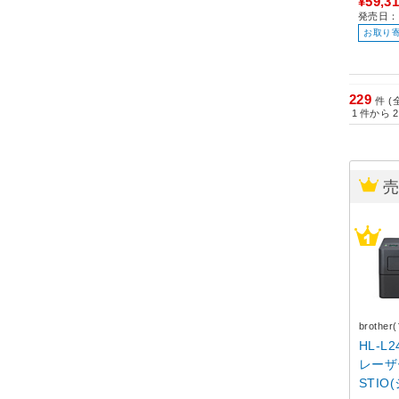
¥59,3
発売日：2
お取り
229
件 (
1
件から
2
brothe
HL-L
レーザ
STIO