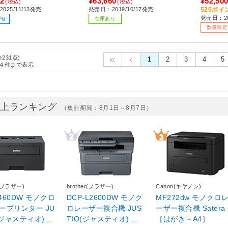
12
¥63,660
¥52,50
(税込)
(税込)
025/11/13発売
発売日：2019/10/17発売
525ポ
発売日：20
寄せ
在庫あり
数量限定
全231点)
1
2
3
4
5
4
件まで表示
売上ランキング
（集計期間：8月1日～8月7日）
r(ブラザー)
brother(ブラザー)
Canon(キヤノン)
2460DW モノクロ
DCP-L2600DW モノク
MF272dw モノクロ
ープリンター JU
ロレーザー複合機 JUS
ーザー複合機 Satera
(ジャスティオ)
TIO(ジャスティオ) ［A
［はがき～A4］