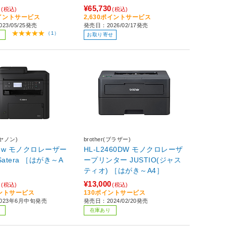
0
¥65,730
(税込)
(税込)
ポイントサービス
2,630ポイントサービス
23/05/25発売
発売日：2026/02/17発売
（1）
お取り寄せ
キヤノン)
brother(ブラザー)
3dw モノクロレーザー
HL-L2460DW モノクロレーザ
a ［はがき～A
ープリンター JUSTIO(ジャス
ティオ) ［はがき～A4］
0
¥13,000
(税込)
(税込)
イントサービス
130ポイントサービス
023年6月中旬発売
発売日：2024/02/20発売
在庫あり