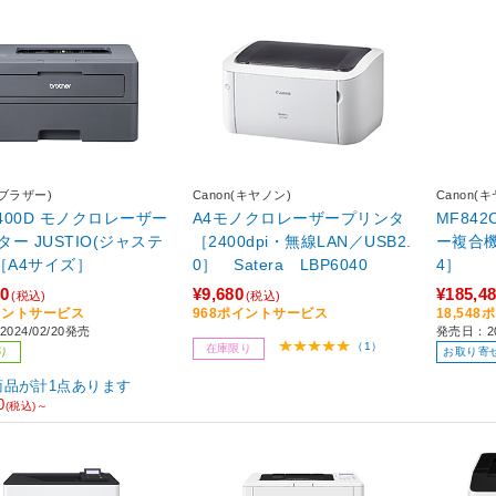
r(ブラザー)
Canon(キヤノン)
Canon(
2400D モノクロレーザー
A4モノクロレーザープリンタ
MF84
ー JUSTIO(ジャステ
［2400dpi・無線LAN／USB2.
ー複合機 Sat
ィオ) ［A4サイズ］
0］ Satera LBP6040
4］
00
¥9,680
¥185,4
(税込)
(税込)
イントサービス
968ポイントサービス
18,54
024/02/20発売
発売日：20
（1）
在庫限り
り
お取り寄
商品が計1点あります
0
(税込)～