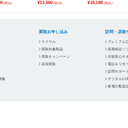
き～A4］
4サイズ］
00
¥13,500
¥15,180
(税込)
(税込)
(税込)
買取お申し込み
訪問・店頭
ラクウル
プレミアムC
買取対象商品
長期保証ソ
買取キャンペーン
月額安心サ
店頭買取
電話＆リモ
訪問サポー
情報
デジタル11
家電の配送
ウェア エーワン