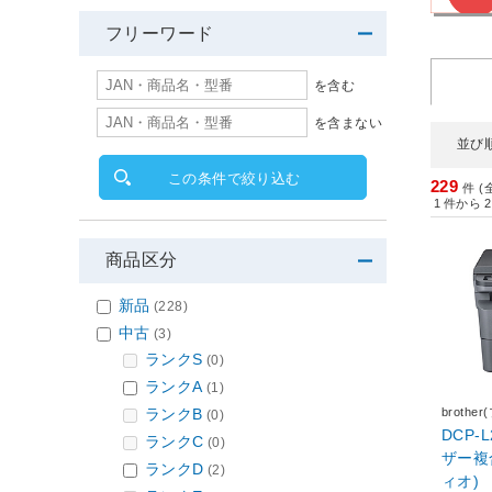
フリーワード
を含む
を含まない
並び
この条件で絞り込む
229
件 (
1
件から
2
商品区分
新品
(228)
中古
(3)
ランクS
(0)
ランクA
(1)
brothe
ランクB
(0)
DCP-
ランクC
(0)
ザー複合
ランクD
(2)