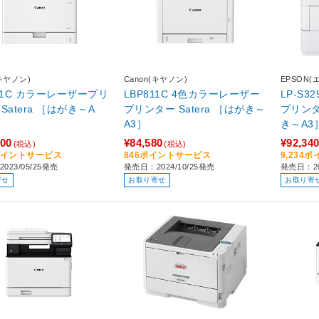
(キヤノン)
Canon(キヤノン)
EPSON(
861C カラーレーザープリ
LBP811C 4色カラーレーザー
LP-S
ra ［はがき～A
プリンター Satera ［はがき～
プリンター
A3］
き～A3
300
¥84,580
¥92,34
(税込)
(税込)
3ポイントサービス
846ポイントサービス
9,234
023/05/25発売
発売日：2024/10/25発売
発売日：20
寄せ
お取り寄せ
お取り寄