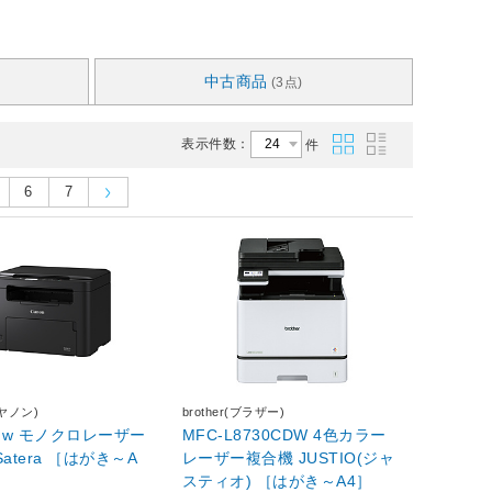
中古商品
(3点)
表示件数：
件
6
7
キヤノン)
brother(ブラザー)
2dw モノクロレーザー
MFC-L8730CDW 4色カラー
a ［はがき～A
レーザー複合機 JUSTIO(ジャ
スティオ) ［はがき～A4］