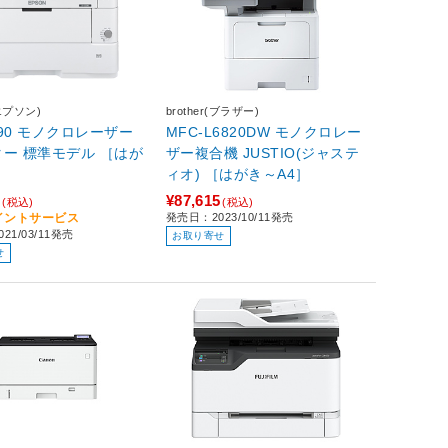
エプソン)
brother(ブラザー)
3290 モノクロレーザー
MFC-L6820DW モノクロレー
 標準モデル ［はが
ザー複合機 JUSTIO(ジャステ
］
ィオ) ［はがき～A4］
0
¥87,615
(税込)
(税込)
ポイントサービス
発売日：2023/10/11発売
21/03/11発売
お取り寄せ
せ