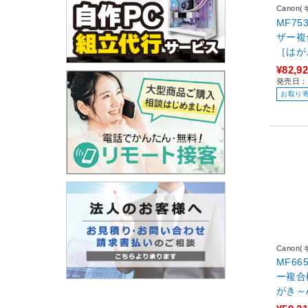
Canon
MF75
ザー複合
［はが
¥82,9
発売日：2
お取り
Canon
MF66
ー複合機 
がき～