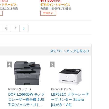
0
¥47,800
(税込)
(税込)
イントサービス
478ポイントサービス
23/10/11発売
発売日：2025/11/13発売
数量限定
6
7
全てのランキングを見る
brother(ブラザー)
Canon(キヤノン)
レ
DCP-L2660DW モノク
LBP621C カラーレーザ
ロレーザー複合機 JUS
ープリンター Satera
TIO(ジャスティオ) ［A
[はがき～A4]