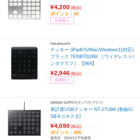
¥4,200
(税込)
ポイント：42
在庫限り
Nakabayashi
テンキー (iPadOS/Mac/Windows11対応)
ブラック TENBT02/BK ［ワイヤレス /パ
ンタグラフ］ 【864】
¥2,946
(税込)
在庫限り
SANWA SUPPLY(サンワサプライ)
表計算USBテンキー NT-27UBK [有線/U
SB Aコネクタ]
¥4,050
(税込)
ポイント：405
発売日：2024/11/下旬発売