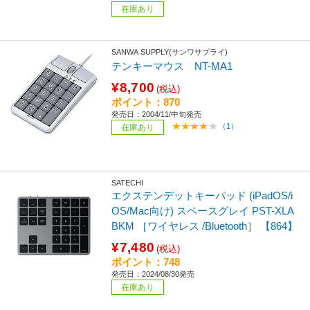
在庫あり
SANWA SUPPLY(サンワサプライ)
テンキーマウス NT-MA1
¥8,700
(税込)
ポイント：870
発売日：2004/11/中旬発売
（1）
在庫あり
SATECHI
エクステンデットキーパッド (iPadOS/i
OS/Mac向け) スペースグレイ PST-XLA
BKM ［ワイヤレス /Bluetooth］ 【864】
¥7,480
(税込)
ポイント：748
発売日：2024/08/30発売
在庫あり