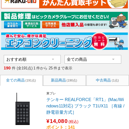
190
件 (全191点)
1
件から
25
件まで表示
全ての商品
新品商品
中古商品
(191点)
(190点)
(1点)
東プレ
テンキー REALFORCE「RT1」(Mac/Wi
ndows11対応) ブラック T1UX11 ［有線 /
静電容量方式］
¥14,080
(税込)
ポイント：141