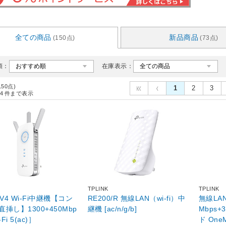
全ての商品
新品商品
(150点)
(73点)
順：
在庫表示：
150点)
1
2
3
4
件まで表示
TPLINK
TPLINK
0V4 Wi-Fi中継機【コン
RE200/R 無線LAN（wi-fi）中
無線LAN
挿し】1300+450Mbp
継機 [ac/n/g/b]
Mbps+
i-Fi 5(ac)］
ド One