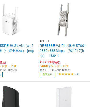
TPLINK
855RE 無線LAN（wi-f
RE655BE Wi-Fi中継機 5760+
機（中継器単体） [n/g/
2880+688Mbps ［Wi-Fi 7(b
e)］ 【864】
¥33,990
(税込)
(税込)
イントサービス
340ポイントサービス
17/12/07発売
発売日：2024/12/12発売
（1）
せ
在庫あり