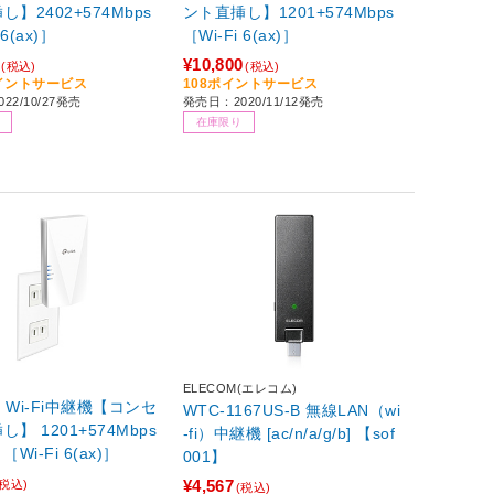
】2402+574Mbps
ント直挿し】1201+574Mbps
 6(ax)］
［Wi-Fi 6(ax)］
¥10,800
(税込)
(税込)
ポイントサービス
108ポイントサービス
22/10/27発売
発売日：2020/11/12発売
在庫限り
ELECOM(エレコム)
X Wi-Fi中継機【コンセ
WTC-1167US-B 無線LAN（wi
】 1201+574Mbps
-fi）中継機 [ac/n/a/g/b] 【sof
AX1800 ［Wi-Fi 6(ax)］
001】
¥4,567
(税込)
(税込)