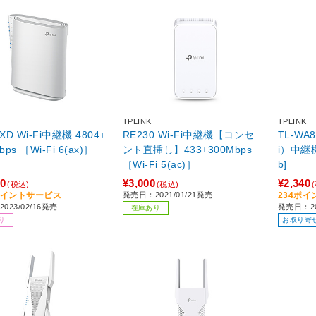
TPLINK
TPLINK
XD Wi-Fi中継機 4804+
RE230 Wi-Fi中継機【コンセ
TL-WA
1148Mbps ［Wi-Fi 6(ax)］
ント直挿し】433+300Mbps
i）中継
［Wi-Fi 5(ac)］
b]
80
¥3,000
¥2,340
(税込)
(税込)
8ポイントサービス
発売日：2021/01/21発売
234ポ
023/02/16発売
発売日：20
在庫あり
り
お取り寄