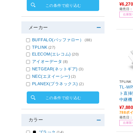
¥6,270
この条件で絞り込む
発売日：2
在庫限
メーカー
BUFFALO(バッファロー）
(88)
TPLINK
(27)
ELECOM(エレコム)
(20)
アイオーデータ
(8)
NETGEAR(ネットギア)
(3)
NEC(エヌイーシー)
(2)
TPLINK
PLANEX(プラネックス)
(2)
TL-W
ト直挿型
この条件で絞り込む
中継機（
¥7,880
788ポ
発売日：2
カラー
在庫限
ブラック
(14)