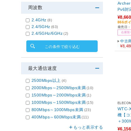
Archer Air E5 
周波数
Pv6対
¥8,660
2.4GHz
(8)
866ポ
2.4/5GHz
(63)
発売日：2
在庫限
2.4/5GHz/6GHz
(2)
中古
¥8,48
この条件で絞り込む
最大通信速度
2500Mbps以上
(4)
2000Mbps～2500Mbps未満
(10)
1500Mbps～2000Mbps未満
(1)
1000Mbps～1500Mbps未満
(15)
ELECO
WTC-X
800Mbps～1000Mbps未満
(23)
機【コ
400Mbps～600Mbps未満
(11)
＋300Mbps ホワ
もっと表示する
6(ax)
¥6,156