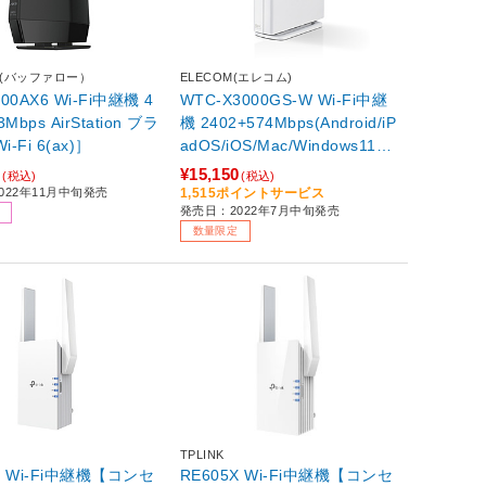
LO(バッファロー）
ELECOM(エレコム)
00AX6 Wi-Fi中継機 4
WTC-X3000GS-W Wi-Fi中継
3Mbps AirStation ブラ
機 2402+574Mbps(Android/iP
-Fi 6(ax)］
adOS/iOS/Mac/Windows11対
応) ホワイト ［Wi-Fi 6(ax)］
1
¥15,150
(税込)
(税込)
【sof001】
022年11月中旬発売
1,515ポイントサービス
発売日：2022年7月中旬発売
数量限定
TPLINK
X Wi-Fi中継機【コンセ
RE605X Wi-Fi中継機【コンセ