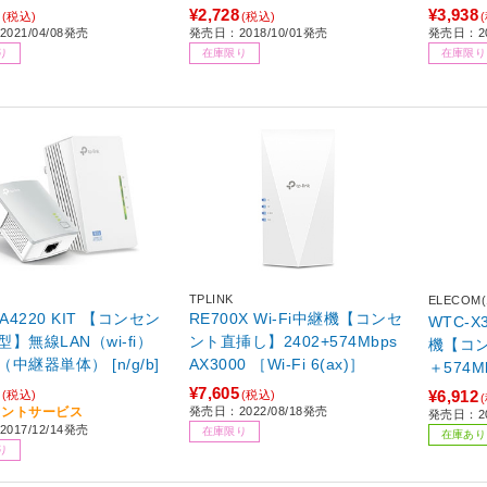
n/a/g/b]
¥2,728
¥3,938
(税込)
(税込)
021/04/08発売
発売日：2018/10/01発売
発売日：20
り
在庫限り
在庫限り
TPLINK
ELECOM
PA4220 KIT 【コンセン
RE700X Wi-Fi中継機【コンセ
WTC-X
】無線LAN（wi-fi）
ント直挿し】2402+574Mbps
機【コン
中継器単体） [n/g/b]
AX3000 ［Wi-Fi 6(ax)］
＋574Mbps ホワイト
6(ax)
¥7,605
¥6,912
(税込)
(税込)
イントサービス
発売日：2022/08/18発売
発売日：2
017/12/14発売
在庫限り
在庫あり
り