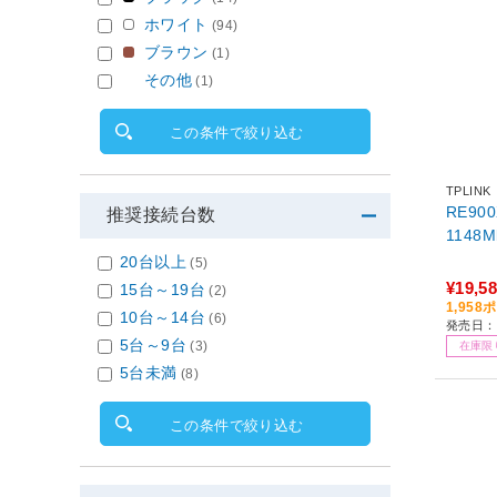
ホワイト
(94)
ブラウン
(1)
その他
(1)
この条件で絞り込む
TPLINK
RE900
推奨接続台数
20台以上
(5)
¥19,5
15台～19台
(2)
1,95
10台～14台
(6)
発売日：2
5台～9台
(3)
在庫限
5台未満
(8)
この条件で絞り込む