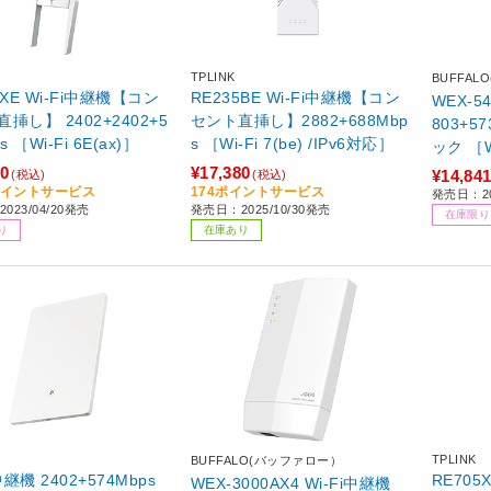
TPLINK
BUFFA
5XE Wi-Fi中継機【コン
RE235BE Wi-Fi中継機【コン
WEX-54
挿し】 2402+2402+5
セント直挿し】2882+688Mbp
803+57
74Mbps ［Wi-Fi 6E(ax)］
s ［Wi-Fi 7(be) /IPv6対応］
ック ［Wi
00
¥17,380
¥14,84
(税込)
(税込)
0ポイントサービス
174ポイントサービス
発売日：2
023/04/20発売
発売日：2025/10/30発売
在庫限り
り
在庫あり
TPLINK
BUFFALO(バッファロー）
中継機 2402+574Mbps
RE705
WEX-3000AX4 Wi-Fi中継機