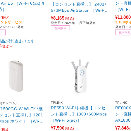
［Wi-Fi 6(ax) /I
ント直挿し
【コンセント直挿し】 2401+
応］
［Wi-Fi
573Mbps AirStation ［Wi-Fi 6
(ax) /IPv6対応］
¥11,880
¥8,165
(税込)
(税込)
イントサービス
1,188
発売日：2024年11月下旬発売
023/09/21発売
発売日：20
在庫限り
り
在庫限り
商品が計1点あります
0
(税込)～
TPLINK
TPLINK
M(エレコム)
RE550 Wi-Fi中継機【コンセ
RE600
1500GC-W Wi-Fi中継
ント直挿し】1300+600Mbps
ント直挿し
ンセント直挿し】1201
［Wi-Fi 5(ac)］
イト ［Wi-Fi
 ］
¥7,590
¥7,848
(税込)
(税込)