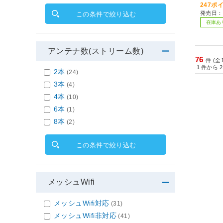
247ポ
発売日：
この条件で絞り込む
在庫あ
アンテナ数(ストリーム数)
76
件 (全
1
件から
2
2本
(24)
3本
(4)
4本
(10)
6本
(1)
8本
(2)
この条件で絞り込む
メッシュWifi
メッシュWifi対応
(31)
メッシュWifi非対応
(41)