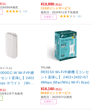
6(ax) /IPv6対応］
¥10,980
(税込)
(税込)
19/09/04発売
110ポイントサービス
（1）
発売日：2024年11月下旬発売
（1）
在庫限り
TPLINK
(エレコム)
RE815X Wi-Fi中継機【コンセ
3000GC-W Wi-Fi中継
ント直挿し】 2402+2402+57
セント直挿し】2402
4Mbps (Mac/Win) Wi-Fi 6(ax)
 ［Wi-Fi
］ 【864】
¥16,160
(税込)
(税込)
808ポイントサービス
026年2月下旬発売
発売日：2023/07/13発売
在庫限り