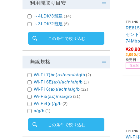
利用間取り目安
～4LDK/3階建
(14)
TPLINK
～3LDK/2階建
(6)
RE81
セント直
この条件で絞り込む
¥20,9
2,09
発売日：2
無線規格
在庫限
Wi-Fi 7(be)ax/ac/n/a/g/b
(2)
Wi-Fi 6E(ax)/ac/n/a/g/b
(1)
Wi-Fi 6(ax)/ac/n/a/g/b
(22)
Wi-Fi5(ac)/n/a/g/b
(21)
Wi-Fi4(n)/g/b
(2)
a/g/b
(1)
この条件で絞り込む
TPLINK
Wi-Fi