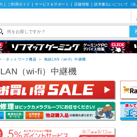
約
|
ご利用ガイド
|
サービス＆サポート
|
店舗情報
|
請求書払いについて（法
ーター・ネットワーク機器
＞
無線LAN（wi-fi）中継機
LAN（wi-fi）中継機