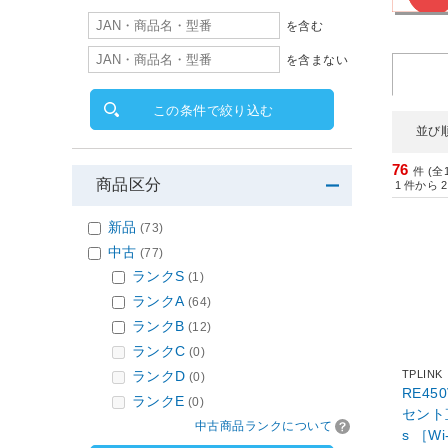
を含む
を含まない
この条件で絞り込む
並び
76
件 (全
商品区分
1
件から
2
新品
(73)
中古
(77)
ランクS
(1)
ランクA
(64)
ランクB
(12)
ランクC
(0)
ランクD
TPLINK
(0)
RE45
ランクE
(0)
セント直
中古商品ランクについて
s ［W