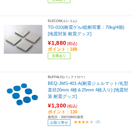
ELECOM(エレコム)
TG-010(耐震ゲル/総耐荷重：70kg/4個)
[地震対策 耐震グッズ]
¥1,880
(税込)
ポイント：188
在庫あり
BUFFALO(バッファロー）
BEQ-JMS-401-A(耐震ジェルマット/丸型
直径20mm 4枚＆25mm 4枚入り) [地震対
策 耐震グッズ]
¥1,300
(税込)
ポイント：130
発売日：2007/08/01発売
（2）
お取り寄せ