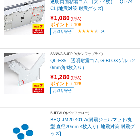
透明両面粘着ゴム （大・4枚） QL-74
CL [地震対策 耐震グッズ]
¥1,080
(税込)
ポイント：108
（4）
お取り寄せ
SANWA SUPPLY(サンワサプライ)
QL-E85 透明耐震ゴム G-BLOXゲル（2
0mm角4枚入り）
¥1,280
(税込)
ポイント：128
お取り寄せ
BUFFALO(バッファロー）
BEQ-JM20-401-A(耐震ジェルマット/丸
型 直径20mm 4枚入り) [地震対策 耐震グ
ッズ]