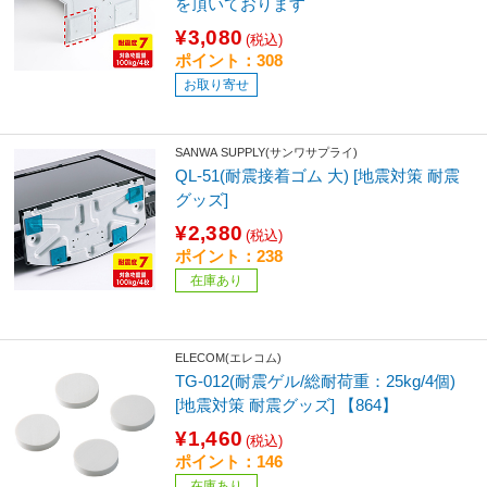
を頂いております
¥3,080
(税込)
ポイント：308
お取り寄せ
SANWA SUPPLY(サンワサプライ)
QL-51(耐震接着ゴム 大) [地震対策 耐震
グッズ]
¥2,380
(税込)
ポイント：238
在庫あり
ELECOM(エレコム)
TG-012(耐震ゲル/総耐荷重：25kg/4個)
[地震対策 耐震グッズ] 【864】
¥1,460
(税込)
ポイント：146
在庫あり