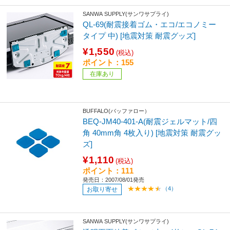
SANWA SUPPLY(サンワサプライ)
QL-69(耐震接着ゴム・エコ/エコノミー
タイプ 中) [地震対策 耐震グッズ]
¥1,550
(税込)
ポイント：155
在庫あり
BUFFALO(バッファロー）
BEQ-JM40-401-A(耐震ジェルマット/四
角 40mm角 4枚入り) [地震対策 耐震グッ
ズ]
¥1,110
(税込)
ポイント：111
発売日：2007/08/01発売
（4）
お取り寄せ
SANWA SUPPLY(サンワサプライ)