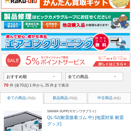
70
件 (全70点)
1
件から
25
件まで表示
全ての商品
新品商品
中古商品
(70点)
(70点)
(0点)
SANWA SUPPLY(サンワサプライ)
QL-52(耐震接着ゴム 中) [地震対策 耐震
グッズ]