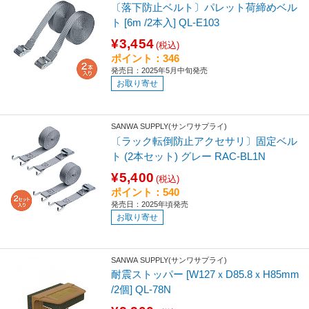
〔落下防止ベルト〕パレット荷締めベル
ト [6m /2本入] QL-E103
¥3,454
(税込)
ポイント：346
発売日：2025年5月中旬発売
お取り寄せ
SANWA SUPPLY(サンワサプライ)
〔ラック転倒防止アクセサリ〕固定ベル
ト (2本セット) グレー RAC-BL1N
¥5,400
(税込)
ポイント：540
発売日：2025年頃発売
お取り寄せ
SANWA SUPPLY(サンワサプライ)
耐震ストッパー [W127ｘD85.8ｘH85mm
/2個] QL-78N