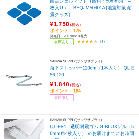
耐震ジェルマット（四角・50mm角・4
枚入り） BEQJM50401A [地震対策 耐
震グッズ]
¥1,750
(税込)
ポイント：175
発売日：2007/08/01発売
（1）
在庫あり
SANWA SUPPLY(サンワサプライ)
落下ストッパー120cm（1本入り） QL-E
96-120
¥1,840
(税込)
ポイント：184
在庫限り
SANWA SUPPLY(サンワサプライ)
QL-E84 透明耐震ゴム G-BLOXゲル（5
0mm角4枚入り） ※お届けまでにお時間