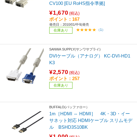
CV100 [EU RoHS指令準拠]
¥1,670
(税込)
ポイント：167
発売日：2010/01/中旬発売
（1）
在庫あり
SANWA SUPPLY(サンワサプライ)
DVIケーブル（アナログ） KC-DVI-HD1
K3
¥2,570
(税込)
ポイント：257
在庫あり
BUFFALO(バッファロー）
1m［HDMI ⇔ HDMI］ 4K・3D・イー
サネット対応 HDMIケーブル スリムモデ
ル BSHD3S10BK
¥1,000