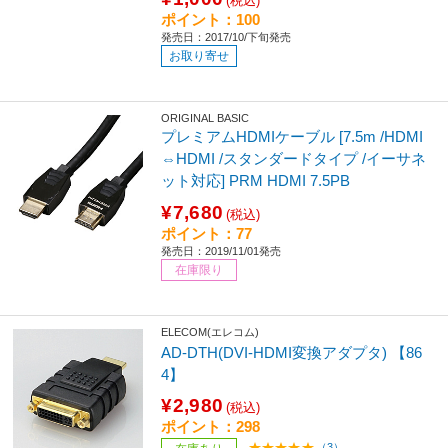
(税込)
ポイント：100
発売日：2017/10/下旬発売
お取り寄せ
ORIGINAL BASIC
プレミアムHDMIケーブル [7.5m /HDMI
⇔HDMI /スタンダードタイプ /イーサネ
ット対応] PRM HDMI 7.5PB
¥7,680
(税込)
ポイント：77
発売日：2019/11/01発売
在庫限り
ELECOM(エレコム)
AD-DTH(DVI-HDMI変換アダプタ) 【86
4】
¥2,980
(税込)
ポイント：298
（3）