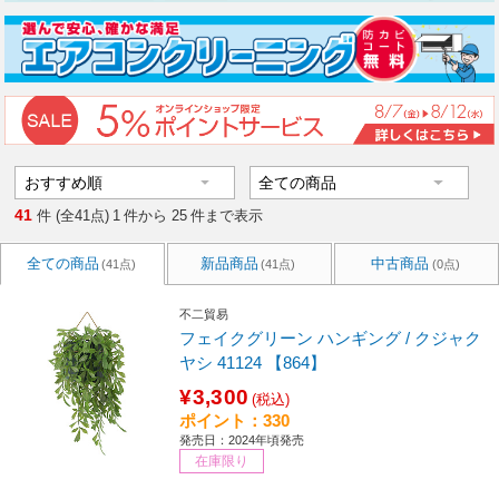
41
件 (全41点)
1
件から
25
件まで表示
全ての商品
新品商品
中古商品
(41点)
(41点)
(0点)
不二貿易
フェイクグリーン ハンギング / クジャク
ヤシ 41124 【864】
¥3,300
(税込)
ポイント：330
発売日：2024年頃発売
在庫限り