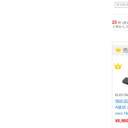
限定数
23
件 (全
1
件から
2
ELECO
指紋認
A接続 
ows 
立タイプ
¥8,98
対応) 