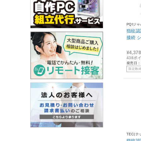
PQIジ
指紋認証
接
¥4,378
438ポ
発売日：
限定数
TEC(テ
指紋認