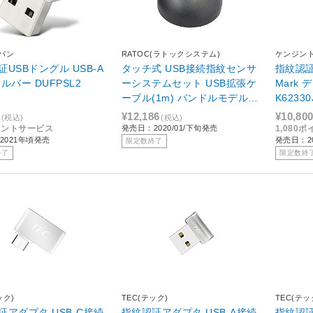
ャパン
RATOC(ラトックシステム)
ケンジン
USBドングル USB-A
タッチ式 USB接続指紋センサ
指紋認証キ
続 シルバー DUFPSL2
ーシステムセット USB拡張ケ
Mark 
ーブル(1m) バンドルモデル S
K62330
REX-FSU4GT
¥12,186
¥10,80
(税込)
(税込)
イントサービス
発売日：2020/01/下旬発売
1,080
2021年頃発売
発売日：20
限定数終了
終了
限定数終
ック)
TEC(テック)
TEC(テッ
証アダプタ USB-C接続
指紋認証アダプタ USB-A接続
指紋認証