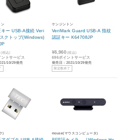
トン
ケンジントン
ー USB-A接続 Veri
VeriMark Guard USB-A 指紋
デスクトップ(Windows)
認証キー K64708JP
JP
0
¥6,960
(税込)
(税込)
ポイントサービス
696ポイントサービス
21/10/29発売
発売日：2021/10/29発売
了
限定数終了
ク)
mouse(マウスコンピュータ)
アダプタ USB-A接続
顔認証カメラ ［Windows He