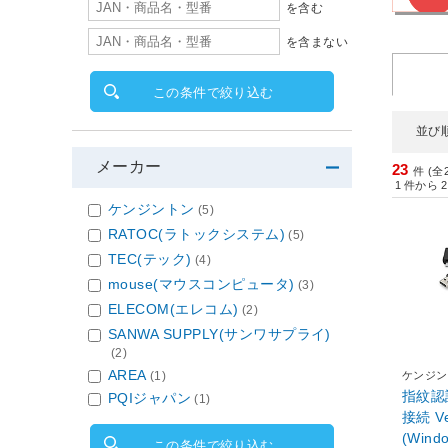
を含む
を含まない
この条件で絞り込む
並び
メーカー
23
件 (全
1
件から
2
ケンジントン
(5)
RATOC(ラトックシステム)
(5)
TEC(テック)
(4)
mouse(マウスコンピュータ)
(3)
ELECOM(エレコム)
(2)
SANWA SUPPLY(サンワサプライ)
(2)
AREA
(1)
ケンジン
指紋認証
PQIジャパン
(1)
接続 V
(Windows
この条件で絞り込む