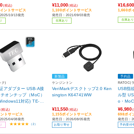
00
¥11,000
¥16,60
(税込)
(税込)
0ポイントサービス
1,100ポイントサービス
1,660
025/10/13発売
発売日：2021/09/03発売
在庫あり
り
在庫あり
新製品
予約品
ック)
ケンジントン
RATOC
ダプター USB-A接
VeriMarkデスクトップ2.0 Ken
USB指
ッチオンチップ（MoC）
sington K64741WW
ル型 USB
ndows11対応) TE-FP
o・MoC・
C
RD-A
¥11,550
¥6,980
(税込)
(税込)
イントサービス
1,155ポイントサービス
698ポ
025/04/08発売
発売日：2026/08/05発売
発売日：20
（2）
り
お取り寄せ
予約受付