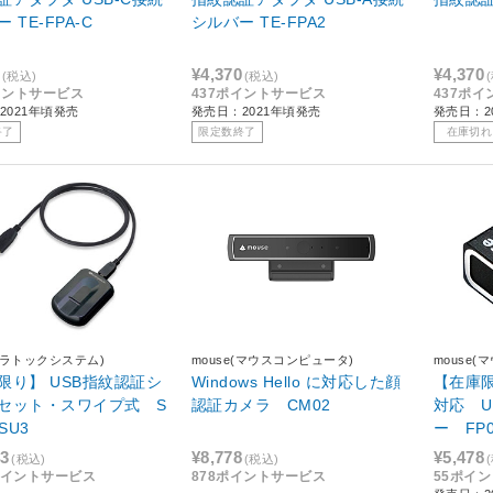
 TE-FPA-C
シルバー TE-FPA2
¥4,370
¥4,370
(税込)
(税込)
イントサービス
437ポイントサービス
437ポ
2021年頃発売
発売日：2021年頃発売
発売日：2
終了
限定数終了
在庫切れ
C(ラトックシステム)
mouse(マウスコンピュータ)
mouse
限り】 USB指紋認証シ
Windows Hello に対応した顔
【在庫限り
セット・スワイプ式 S
認証カメラ CM02
対応 U
SU3
ー FP
43
¥8,778
¥5,478
(税込)
(税込)
5ポイントサービス
878ポイントサービス
55ポイ