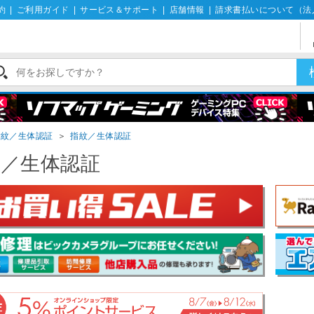
約
|
ご利用ガイド
|
サービス＆サポート
|
店舗情報
|
請求書払いについて（法
指紋／生体認証
＞
指紋／生体認証
紋／生体認証