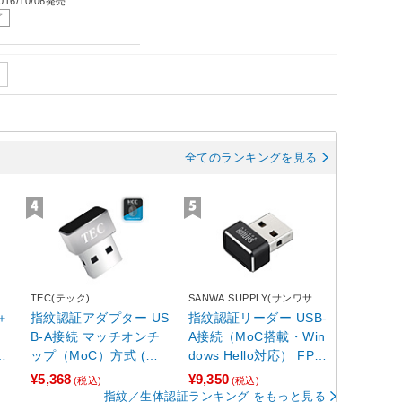
16/10/06発売
了
全てのランキングを見る
TEC(テック)
SANWA SUPPLY(サンワサプ
ライ)
＋
指紋認証アダプター US
指紋認証リーダー USB-
B-A接続 マッチオンチ
A接続（MoC搭載・Win
ws
ップ（MoC）方式 (Win
dows Hello対応） FP-
A
dows11対応) TE-FPA3
RD5
¥5,368
¥9,350
(税込)
(税込)
-MC
指紋／生体認証ランキング をもっと見る