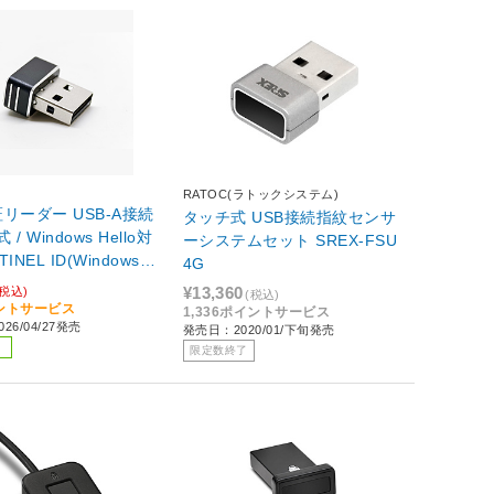
RATOC(ラトックシステム)
リーダー USB-A接続
タッチ式 USB接続指紋センサ
 / Windows Hello対
ーシステムセット SREX-FSU
TINEL ID(Windows11
4G
ラック SD-FINGER01
¥13,360
(税込)
(税込)
イントサービス
1,336ポイントサービス
26/04/27発売
発売日：2020/01/下旬発売
限定数終了