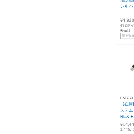
シルバー
¥4,920
492ポ
発売日：
限定数
RATO
【在庫
ステム
REX-F
¥14,4
1,44