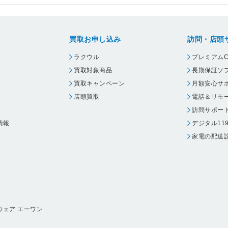
1UBK
買取お申し込み
訪問・店頭
ラクウル
プレミアムC
買取対象商品
長期保証ソ
買取キャンペーン
月額安心サ
店頭買取
電話＆リモ
訪問サポー
情報
デジタル11
家電の配送
ウェア エーワン