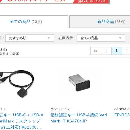
全ての商品
新品商品
(23点)
(23点)
順：
在庫表示：
23点)
1
3
件まで表示
トン
ケンジントン
SANWA 
キー USB-C＋USB-A
指紋認証キー USB-A接続 Veri
eriMark デスクトップ
Mark IT K64704JP
11対応) K62330WW