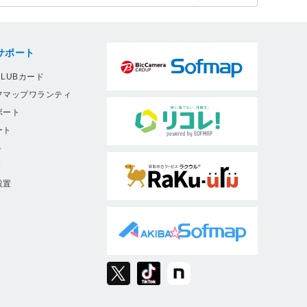
サポート
LUBカード
フマップワランティ
ポート
ート
ト
9
設置