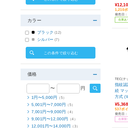
A
¥12,1
1,21
発売日：2
在庫あ
カラー
ブラック
(12)
シルバー
(7)
この条件で絞り込む
価格
TEC(テ
指紋認証ア
〜
円
続 マ
方式 (Wi
1円〜5,000円
（5）
A3-M
¥5,368
5,001円〜7,000円
（5）
537ポ
7,001円〜9,000円
（4）
発売日：2
9,001円〜12,000円
（4）
在庫限
12,001円〜14,000円
（3）