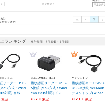
発売日：20
終了
限定数終了
限定数終
23点)
1
3
件まで表示
売上ランキング
（集計期間：7月30日～8月5日）
M(エレコム)
ELECOM(エレコム)
ケンジントン
証リーダー USB-
指紋認証リーダー USB-
指紋認証キー USB-C
[MoC方式 / Wind
A接続 [MoC方式 / Wind
USB-A接続 VeriMark
Hello対応] 有線独
ows Hello対応] ドング
デスクトップ(Windo
 (Windows11
ルタイプ (Windows11
11対応) K62330WW
0
¥6,730
¥12,100
(税込)
(税込)
(税込)
ブラック CR-FI5
対応) ブラック CR-FI0