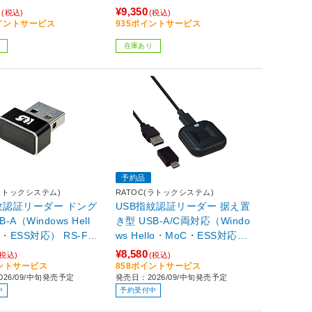
0
¥9,350
(税込)
(税込)
ポイントサービス
935ポイントサービス
在庫あり
予約品
(ラトックシステム)
RATOC(ラトックシステム)
紋認証リーダー ドング
USB指紋認証リーダー 据え置
-A（Windows Hell
き型 USB-A/C両対応（Windo
ESS対応） RS-FP
ws Hello・MoC・ESS対応）
RS-FPRD-D
¥8,580
(税込)
(税込)
イントサービス
858ポイントサービス
26/09/中旬発売予定
発売日：2026/09/中旬発売予定
中
予約受付中