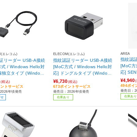
AREA
M(エレコム)
ELECOM(エレコム)
指紋認証
証リーダー USB-A接続
指紋認証リーダー USB-A接続
[MoC方式
式 / Windows Hello対
[MoC方式 / Windows Hello対
応] SEN
線独立タイプ (Windows
応] ドングルタイプ (Windows
対応) ブ
) ブラック CR-FI50UB
11対応) ブラック CR-FI01UB
¥4,940
¥6,730
(税込)
(税込)
-B
K
494ポ
イントサービス
673ポイントサービス
発売日：20
2026年頃発売
発売日：2026年頃発売
在庫あり
寄せ
在庫あり