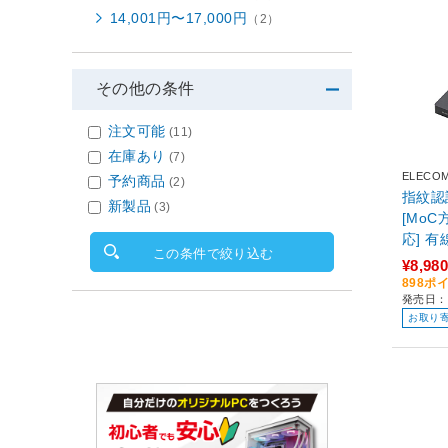
14,001円〜17,000円
（2）
その他の条件
注文可能
(11)
在庫あり
(7)
ELECO
予約商品
(2)
指紋認
新製品
(3)
[MoC方
応] 有
この条件で絞り込む
11対応
¥8,980
K
898ポ
発売日：
お取り