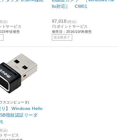
llo対応］ CM01
¥7,018
(税込)
(税込)
イントサービス
71ポイントサービス
023年頃発売
発売日：2016/10/06発売
限定数終了
(マウスコンピュータ)
】 Windows Hello
SB指紋認証リーダ
01
(税込)
ントサービス