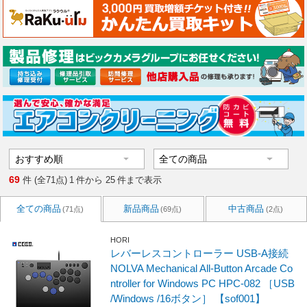
69
件 (全71点)
1
件から
25
件まで表示
全ての商品
新品商品
中古商品
(71点)
(69点)
(2点)
HORI
レバーレスコントローラー USB-A接続
NOLVA Mechanical All-Button Arcade Co
ntroller for Windows PC HPC-082 ［USB
/Windows /16ボタン］ 【sof001】