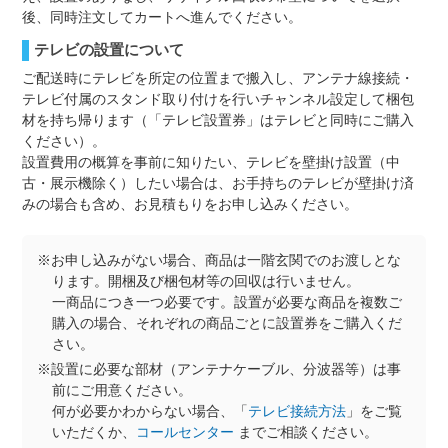
後、同時注文してカートへ進んでください。
テレビの設置について
ご配送時にテレビを所定の位置まで搬入し、アンテナ線接続・
テレビ付属のスタンド取り付けを行いチャンネル設定して梱包
材を持ち帰ります（「テレビ設置券」はテレビと同時にご購入
ください）。
設置費用の概算を事前に知りたい、テレビを壁掛け設置（中
古・展示機除く）したい場合は、お手持ちのテレビが壁掛け済
みの場合も含め、お見積もりをお申し込みください。
※お申し込みがない場合、商品は一階玄関でのお渡しとな
ります。開梱及び梱包材等の回収は行いません。
一商品につき一つ必要です。設置が必要な商品を複数ご
購入の場合、それぞれの商品ごとに設置券をご購入くだ
さい。
※設置に必要な部材（アンテナケーブル、分波器等）は事
前にご用意ください。
何が必要かわからない場合、「
テレビ接続方法
」をご覧
いただくか、
コールセンター
までご相談ください。