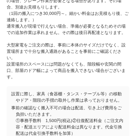
の場合、クレーン作業が必要となる場合があります。その場
合、別途お見積もりします。
（1回の搬入につき30,000円～。細かい料金はお見積もり後、ご
連絡します。）
通常搬入が現場で行えない場合、準備が必要となるためその場
での追加作業は承れません。その際は後日再配達となります。
大型家電をご注文の際は、事前に本体のサイズだけでなく、設
置場所まで十分な搬入通路があることを事前にご確認くださ
い。
設置場所のスペースには問題がなくても、階段幅や玄関の間
口、部屋のドア幅によって商品を搬入できない場合がございま
す。
設置に際し、家具（食器棚・タンス・テーブル等）の移動
やドア・階段の手摺の取外し作業は承っておりません。
事前の確認なく搬入不可の場合は配送、引き上げ費用をご
負担いただきます。
①事務手数料 1,500円(税込)②往復配送料金（ご注文内
容・配送エリアにより配送料金は異なります。代金引換
配送は代金引換手数料を加算）