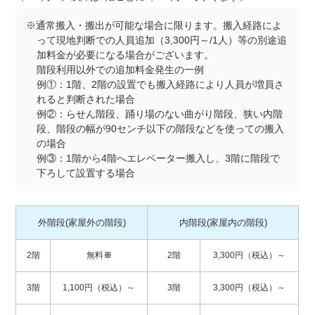
※通常搬入・搬出が可能な場合に限ります。搬入経路によ
って現地判断での人員追加（3,300円～/1人）等の別途追
加料金が必要になる場合がございます。
階段利用以外での追加料金発生の一例
例①：1階、2階の設置でも搬入経路により人員が増員さ
れると判断された場合
例②：らせん階段、踊り場のない曲がり階段、狭い内階
段、階段の幅が90センチ以下の階段などを使っての搬入
の場合
例③：1階から4階へエレベーター搬入し、3階に階段で
下ろして設置する場合
外階段(家屋外の階段)
内階段(家屋内の階段)
2階
無料
※
2階
3,300円（税込）～
3階
1,100円（税込）～
3階
3,300円（税込）～