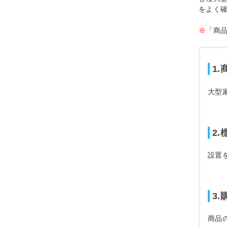
をよく
※
「商
1
大型
2
設置
3
商品