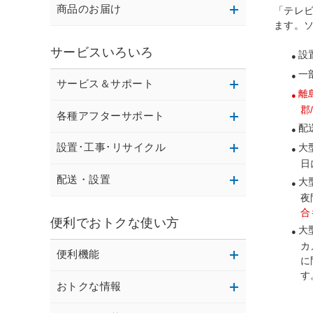
商品のお届け
「テレ
ます。
サービスいろいろ
設
一
サービス＆サポート
離
郡
各種アフターサポート
配
設置･工事･リサイクル
大
日
配送・設置
大
夜
合
便利でおトクな使い方
大
カ
便利機能
に
す
おトクな情報