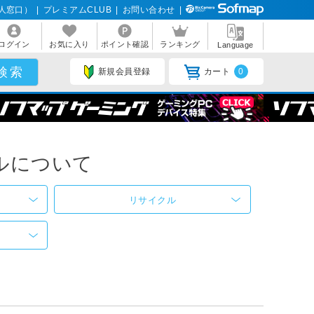
人窓口）
|
プレミアムCLUB
|
お問い合わせ
|
ログイン
お気に入り
ポイント確認
ランキング
Language
新規会員登録
カート
0
ルについて
リサイクル