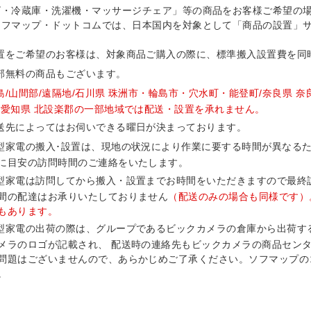
ビ・冷蔵庫・洗濯機・マッサージチェア」等の商品をお客様ご希望の
ソフマップ・ドットコムでは、日本国内を対象として「商品の設置」
置をご希望のお客様は、対象商品ご購入の際に、標準搬入設置費を同
部無料の商品もございます。
島/山間部/遠隔地/石川県 珠洲市・輪島市・穴水町・能登町/奈良県 奈
/愛知県 北設楽郡の一部地域では配送・設置を承れません。
送先によってはお伺いできる曜日が決まっております。
型家電の搬入･設置は、現地の状況により作業に要する時間が異なる
に目安の訪問時間のご連絡をいたします。
型家電は訪問してから搬入・設置までお時間をいただきますので最終訪
間の配達はお承りいたしておりません
（配送のみの場合も同様です）
もあります。
型家電の出荷の際は、グループであるビックカメラの倉庫から出荷す
メラのロゴが記載され、 配送時の連絡先もビックカメラの商品セン
問題はございませんので、あらかじめご了承ください。ソフマップのコールセ
。