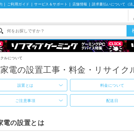
約
|
ご利用ガイド
|
サービス＆サポート
|
店舗情報
|
請求書払いについて（法
イクルについて
型家電の設置工事・料金・リサイク
設置とは
料金について
ご注意事項
配送日
家電の設置とは