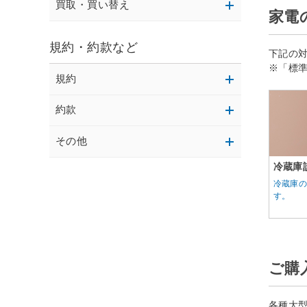
買取・買い替え
家電
規約・約款など
下記の
※「標
規約
約款
その他
冷蔵庫
冷蔵庫
す。
ご購
各種大