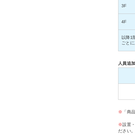
3F
4F
以降1
ごとに
人員追
※
「商
※
設置
ださい