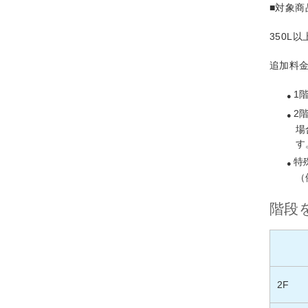
■対象商
350L
追加料
1
2
場
す
特
（
階段
2F