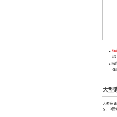
商
認
階
発
大型
大型家
を、3