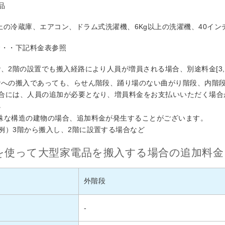
品
以上の冷蔵庫、エアコン、ドラム式洗濯機、6Kg以上の洗濯機、40イ
金・・下記料金表参照
階、2階の設置でも搬入経路により人員が増員される場合、別途料金[3,3
階への搬入であっても、らせん階段、踊り場のない曲がり階段、内階段
合には、人員の追加が必要となり、増員料金をお支払いいただく場合
。
殊な構造の建物の場合、追加料金が発生することがございます。
例）3階から搬入し、2階に設置する場合など
を使って大型家電品を搬入する場合の追加料金
外階段
-