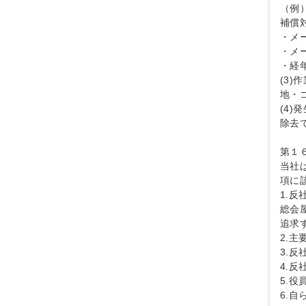
（例
補償
・メ
・メ
・経
(3
地・
(4
除去
第１
当社
項に
1.
総会
追求
2.
3.
4.
5.
6.