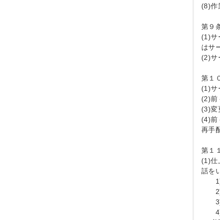
(8
第９
(1
はサ
(2
第１
(1
(2
(3
(4
再手
第１
(1
話を
　　
　　
　　
　　