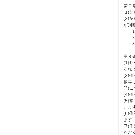
第７
(1
(2
が判
　　
　　
　　
第８
(1
あれ
(2
物等
(3
(4
(5
いま
(6
ます。
(7
ただ