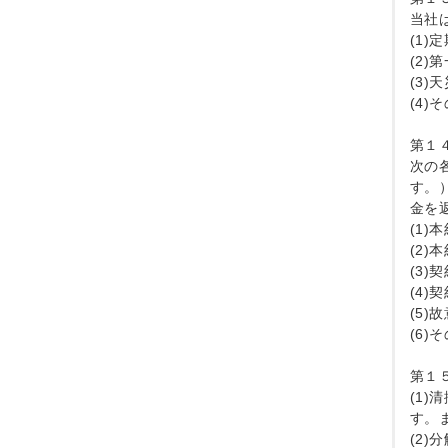
当社
(1
(2
(3
(4
第１
次の
す。
金を
(1)
(2
(3
(4
(5
(6
第１
(1
す。
(2