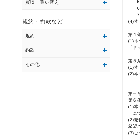
　　
買取・買い替え
　　
　　
規約・約款など
(4
第４
規約
(1
「ド
約款
第５
その他
(1
(2
第三
第６
(1
ーに
(2
希望
(3