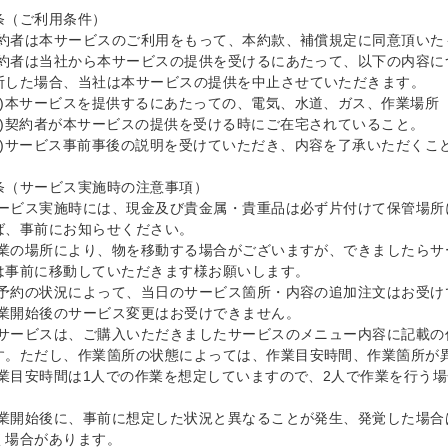
条（ご利用条件）

)契約者は本サービスのご利用をもって、本約款、補償規定に同意頂いた
)契約者は当社から本サービスの提供を受けるにあたって、以下の内容
断した場合、当社は本サービスの提供を中止させていただきます。

1)本サービスを提供するにあたっての、電気、水道、ガス、作業場所
2)契約者が本サービスの提供を受ける時にご在宅されていること。

3)サービス事前事後の説明を受けていただき、内容を了承いただくこと
条（サービス実施時の注意事項）

)サービス実施時には、現金及び貴金属・貴重品は必ず片付けて保管場
ば、事前にお知らせください。

)作業の場所により、物を移動する場合がございますが、できましたら
は事前に移動していただきます様お願いします。

)ご予約の状況によって、当日のサービス箇所・内容の追加注文はお受け
)作業開始後のサービス変更はお受けできません。

)本サービスは、ご購入いただきましたサービスのメニュー内容に記載
す。ただし、作業箇所の状態によっては、作業目安時間、作業箇所が異
)作業目安時間は1人での作業を想定していますので、2人で作業を行う


)作業開始後に、事前に想定した状況と異なることが発生、発覚した場
く場合があります。
