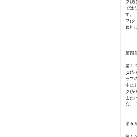
(2
では
す。

(3
負担
第四
第１２
(1
ッフ
中止し
(2
また
合、
第五
第１