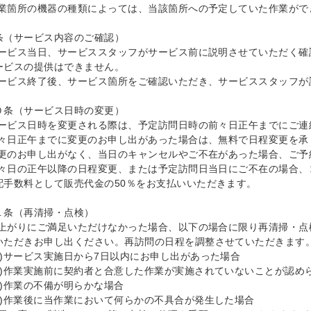
)作業箇所の機器の種類によっては、当該箇所への予定していた作業がで
条（サービス内容のご確認）

)サービス当日、サービススタッフがサービス前に説明させていただく
ービスの提供はできません。

)サービス終了後、サービス箇所をご確認いただき、サービススタッフが
０条（サービス日時の変更）

)サービス日時を変更される際は、予定訪問日時の前々日正午までにご連
)前々日正午までに変更のお申し出があった場合は、無料で日程変更を承
)変更のお申し出がなく、当日のキャンセルやご不在があった場合、ご予
)前々日の正午以降の日程変更、または予定訪問日当日にご不在の場合
配手数料として販売代金の50％をお支払いいただきます。

１条（再清掃・点検）

)仕上がりにご満足いただけなかった場合、以下の場合に限り再清掃・
いただきお申し出ください。再訪問の日程を調整させていただきます。 
1)サービス実施日から7日以内にお申し出があった場合

2)作業実施前に契約者と合意した作業が実施されていないことが認めら
3)作業の不備が明らかな場合

4)作業後に当作業において何らかの不具合が発生した場合
