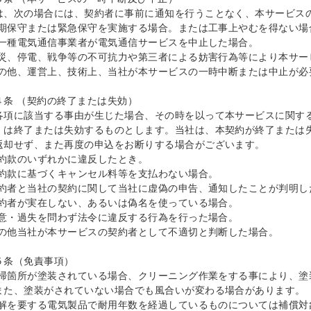
は、次の場合には、契約者に事前に通知を行うことなく、本サービスの
)定期保守または緊急保守を実施する場合。または工事上やむを得ない場合
)第一種電気通信事業者が電気通信サービスを中止した場合。

)天災、停電、戦争等の不可抗力や第三者による妨害行為等により本サー
)その他、運営上、技術上、当社が本サービスの一時中断または中止が必
４条 （契約の終了または失効）

各項に該当する事由が生じた場合、その時を以って本サービスに関する
）は終了または失効するものとします。当社は、本契約が終了または
返却せず、また再度の申込をお断りする場合がございます。

本約款のいずれかに違反したとき。

)本約款に基づくキャンセル料等を支払わない場合。

)契約者と当社の契約に関して当社に虚偽の申告、通知したことが判明し
)契約者が実在しない、あるいは偽名を使っている場合。

)故意・過失を問わず法令に違反する行為を行った場合。

)その他当社が本サービスの契約者として不適切と判断した場合。

５条（免責事項）

)清掃箇所が塗装されている場合、クリーニング作業をする事により、
また、塗装がされていない場合でも風合いが変わる場合があります。

)分解を要する電気製品で耐用年数を経過しているものについては補償対