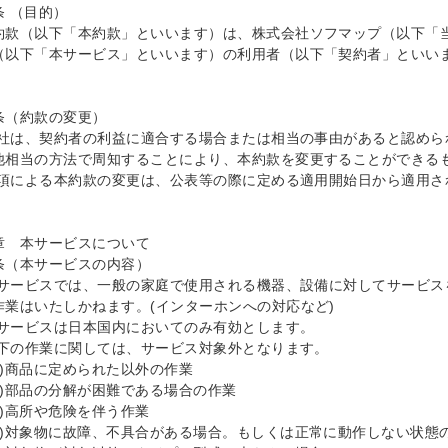
 （目的）

約款（以下「本約款」といいます）は、株式会社ソフマップ（以下「
（以下「本サービス」といいます）の利用者（以下「契約者」といい


条（約款の変更）

)当社は、契約者の利益に適合する場合または相当の事由があると認め
他相当の方法で周知することにより、本約款を変更することができるも
)前項による本約款の変更は、公表等の際に定める適用開始日から適用さ
章　本サービスについて

条（本サービスの内容）

)本サービスでは、一般の家庭で使用される機器、設備に対してサービ
作業はいたしかねます。(インターホンへの対応など)

)本サービスは日本国内においてのみ有効とします。

)以下の作業に関しては、サービス対象外となります。

1)商品に定められた以外の作業

2)部品の分解が困難である場合の作業

)高所や危険を伴う作業

4)対象物に故障、不具合がある場合。もしくは正常に動作しない状態の