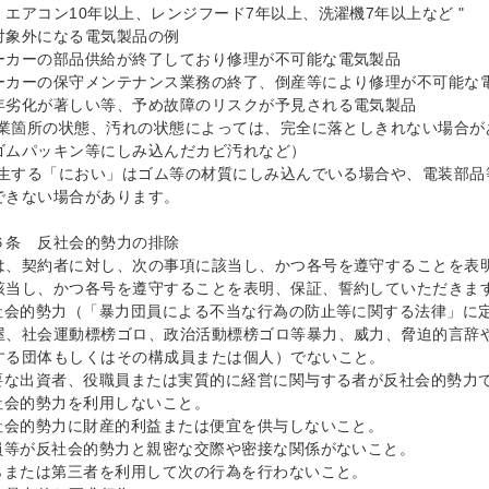
）エアコン10年以上、レンジフード7年以上、洗濯機7年以上など "

対象外になる電気製品の例

ーカーの部品供給が終了しており修理が不可能な電気製品

ーカーの保守メンテナンス業務の終了、倒産等により修理が不可能な電
年劣化が著しい等、予め故障のリスクが予見される電気製品

)作業箇所の状態、汚れの状態によっては、完全に落としきれない場合
ゴムパッキン等にしみ込んだカビ汚れなど） 

)発生する「におい」はゴム等の材質にしみ込んでいる場合や、電装部
できない場合があります。

６条　反社会的勢力の排除

は、契約者に対し、次の事項に該当し、かつ各号を遵守することを表
該当し、かつ各号を遵守することを表明、保証、誓約していただきます
反社会的勢力（「暴力団員による不当な行為の防止等に関する法律」に
屋、社会運動標榜ゴロ、政治活動標榜ゴロ等暴力、威力、脅迫的言辞
する団体もしくはその構成員または個人）でないこと。

主要な出資者、役職員または実質的に経営に関与する者が反社会的勢力で
反社会的勢力を利用しないこと。

反社会的勢力に財産的利益または便宜を供与しないこと。

役員等が反社会的勢力と親密な交際や密接な関係がないこと。

自らまたは第三者を利用して次の行為を行わないこと。
