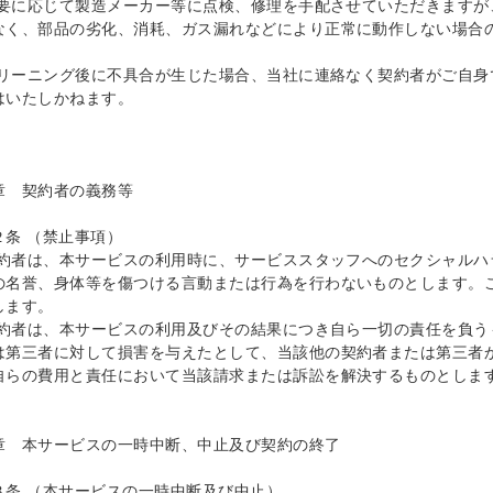
)必要に応じて製造メーカー等に点検、修理を手配させていただきます
なく、部品の劣化、消耗、ガス漏れなどにより正常に動作しない場合
)クリーニング後に不具合が生じた場合、当社に連絡なく契約者がご自
はいたしかねます。

章　契約者の義務等

条 （禁止事項）

)契約者は、本サービスの利用時に、サービススタッフへのセクシャル
の名誉、身体等を傷つける言動または行為を行わないものとします。
ます。

)契約者は、本サービスの利用及びその結果につき自ら一切の責任を負
は第三者に対して損害を与えたとして、当該他の契約者または第三者
自らの費用と責任において当該請求または訴訟を解決するものとします
章　本サービスの一時中断、中止及び契約の終了

３条 （本サービスの一時中断及び中止）
