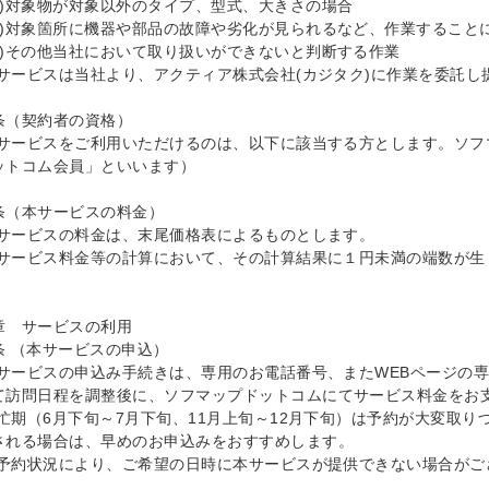
5)対象物が対象以外のタイプ、型式、大きさの場合

6)対象箇所に機器や部品の故障や劣化が見られるなど、作業すること
7)その他当社において取り扱いができないと判断する作業

)本サービスは当社より、アクティア株式会社(カジタク)に作業を委託し
条（契約者の資格）

)本サービスをご利用いただけるのは、以下に該当する方とします。ソ
ットコム会員」といいます）

条（本サービスの料金）

)本サービスの料金は、末尾価格表によるものとします。

)本サービス料金等の計算において、その計算結果に１円未満の端数が生
章　サービスの利用

条 （本サービスの申込）

)本サービスの申込み手続きは、専用のお電話番号、またWEBページ
て訪問日程を調整後に、ソフマップドットコムにてサービス料金をお支
)繁忙期（6月下旬～7月下旬、11月上旬～12月下旬）は予約が大変
される場合は、早めのお申込みをおすすめします。

)ご予約状況により、ご希望の日時に本サービスが提供できない場合がご