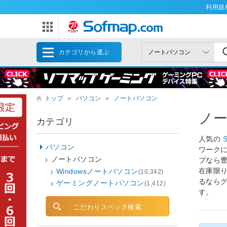
利用規
カテゴリから選ぶ
トップ
＞
パソコン
＞
ノートパソコン
ノ
カテゴリ
人気の
パソコン
ワークに
ノートパソコン
プなら
在庫限
Windowsノートパソコン
(10,342)
るならグ
ゲーミングノートパソコン
(1,412)
す。
こだわりスペック検索