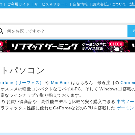
約
|
ご利用ガイド
|
サービス＆サポート
|
店舗情報
|
請求書払いについて（法
ートパソコン
Surface（サーフェス）
や
MacBook
はもちろん、最近注目の
Chro
オススメの軽量コンパクトなモバイルPC、そして Windows11搭載
豊富なラインナップで取り揃えております。
りの お買い得商品や、高性能モデルも比較的安く購入できる
中古ノー
ラフィックス性能に優れたGeForceなどのGPUを搭載した
ゲーミン