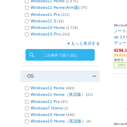
Windows11 Home
(1,475)
Windows11 Home(Arm版)
(70)
Windows11 Pro
(211)
Windows11 S
(19)
Micro
Windows10 Home
(1,729)
ノートパ
Windows10 Pro
(242)
op 1
デューン 
もっと表示する
+ PC 
¥294,
me /S
この条件で絞り込む
29,4
発売日：2
モリ：1
在庫あ
M365 
可能 /
OS
Windows11 Home
(483)
Windows11 Home（英語版）
(22)
Windows11 Pro
(97)
Windows7 Home
(1)
Windows10 Home
(446)
Windows10 Home（英語版）
(4)
Micro