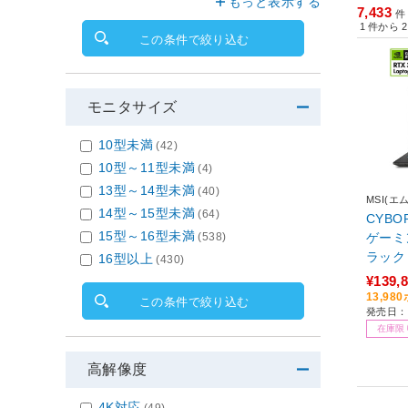
もっと表示する
7,433
件 
1
件から
2
この条件で絞り込む
モニタサイズ
10型未満
(42)
10型～11型未満
(4)
13型～14型未満
(40)
MSI(エ
14型～15型未満
(64)
CYBOR
15型～16型未満
ゲーミ
(538)
ラック 
16型以上
(430)
/Windo
¥139,
i5 /
13,9
この条件で絞り込む
発売日：
GB /
在庫限
6年1
高解像度
4K対応