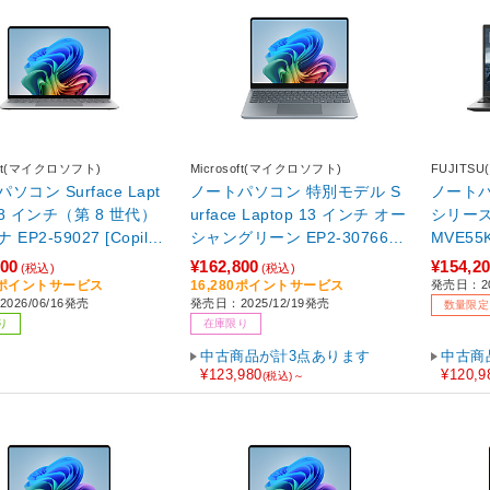
soft(マイクロソフト)
Microsoft(マイクロソフト)
FUJITS
ソコン Surface Lapt
ノートパソコン 特別モデル S
ノートパソ
3.8 インチ（第 8 世代）
urface Laptop 13 インチ オー
シリーズ 
EP2-59027 [Copilot
シャングリーン EP2-30766
MVE55K
/13.8型 /Windows11 Ho
【sof001】
ows11 H
100
¥162,800
¥154,2
(税込)
(税込)
napdragon X2 Plus /メ
メモリ：1
10ポイントサービス
16,280ポイントサービス
発売日：20
026/06/16発売
発売日：2025/12/19発売
6GB /SSD：512GB /
/M365 
数量限定
り
在庫限り
(24か月) or Office 選択
可能 /
2026年6月]
25年10
中古商品が計3点あります
中古商
1】
¥123,980
¥120,9
(税込)～