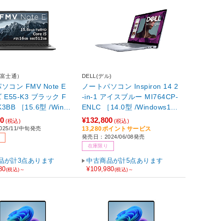
U(富士通）
DELL(デル)
コン FMV Note E
ノートパソコン Inspiron 14 2
E55-K3 ブラック F
-in-1 アイスブルー MI764CP-
3BB ［15.6型 /Wind
ENLC ［14.0型 /Windows11
ome /intel Core i5 /
Home /AMD Ryzen 5 /メモ
00
¥132,800
(税込)
(税込)
6GB /SSD：512GB
リ：8GB /SSD：512GB /日本
25/11/中旬発売
13,280ポイントサービス
発売日：2024/06/08発売
(24か月) or Office 選択
語版キーボード /2024年夏モ
在庫限り
日本語版キーボード /20
デル］ 【864】
月モデル］ 【sof00
品が計3点あります
中古商品が計5点あります
80
¥109,980
(税込)～
(税込)～