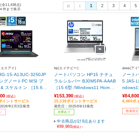
(全11,638点)
1
2
3
4
5
4
件まで表示
ムエスアイ)
hp(エイチピー)
aiwa(アイ
G-15-A13UC-3250JP
ノートパソコン HP15 ナチュ
ノートパソ
ングノートPC MSI ブ
ラルシルバー BJ0M5PA-AAAB
5 JA5-LPC1501 ［15.6型 /Wi
& スケルトン ［15.6型
［15.6型 /Windows11 Home /
ndows11
ws11 Home /intel Core
intel Core 5 /メモリ：16GB /
モリ：16
800
¥153,390
¥84,80
(税込)
(税込)
メモリ：16GB /SSD：512
SSD：512GB /Office Home a
日本語版
80ポイントサービス
15,339ポイントサービス
8,480
2026年2月3日発売
発売日：2025/09/13発売
日本語版キーボード /202
nd Business /日本語版キーボ
月モデル
数量限定
り
在庫あり
月モデル］
ード /2025年9月モデル］
中古商品が計9点あります
¥89,980
(税込)～