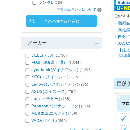
ランクE
(224)
中古商品ランクについて
〇おす
この条件で絞り込む
動画
高性能
自分に
メーカー
JAC
【法
DELL(デル)
大口購
(1,736)
FUJITSU(富士通）
(1,344)
dynabook(ダイナブック)
(1,295)
NEC(エヌイーシー)
(1,153)
目的
Lenovo(レノボジャパン)
(985)
ASUS(エイスース)
(794)
hp(エイチピー)
(765)
Panasonic(パナソニック)
(694)
MSI(エムエスアイ)
(456)
VAIO(バイオ)
(390)