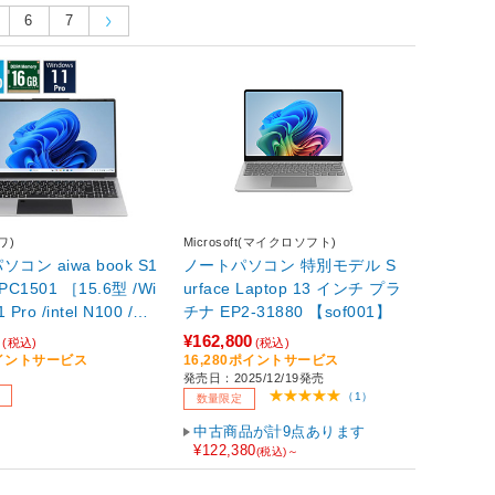
6
7
ワ)
Microsoft(マイクロソフト)
コン aiwa book S1
ノートパソコン 特別モデル S
urface Laptop 13 インチ プラ
 Pro /intel N100 /メ
チナ EP2-31880 【sof001】
GB /SSD：256GB /
0
¥162,800
(税込)
(税込)
キーボード /2025年7
ポイントサービス
16,280ポイントサービス
発売日：2025/12/19発売
］ 【sof001】
（1）
数量限定
中古商品が計9点あります
¥122,380
(税込)～