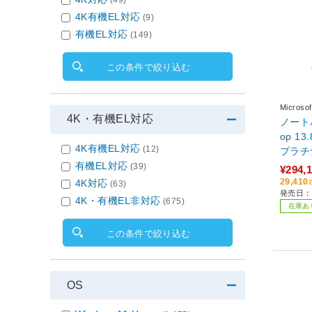
(49)
4K有機EL対応
(9)
有機EL対応
(149)
この条件で絞り込む
Micro
4K・有機EL対応
ノートパ
op 1
4K有機EL対応
(12)
プラチナ 
+ PC 
有機EL対応
(39)
¥294,
me /S
29,4
4K対応
(63)
発売日：2
モリ：1
4K・有機EL非対応
(675)
在庫あ
M365 
可能 /
この条件で絞り込む
OS