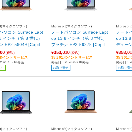
soft(マイクロソフト)
Microsoft(マイクロソフト)
Microso
ソコン Surface Lapt
ノートパソコン Surface Lapt
ノートパソ
3.8 インチ（第 8 世代）
op 13.8 インチ（第 8 世代）
op 13
EP2-59049 [Copilot
プラチナ EP2-59278 [Copilot
デューン E
/13.8型 /Windows11 Ho
+ PC /13.8型 /Windows11 Ho
+ PC /
100
¥353,010
¥353,0
(税込)
(税込)
napdragon X2 Plus /メ
me /Snapdragon X2 Elite /メ
me /Sna
10ポイントサービス
35,301ポイントサービス
35,30
026/06/16発売
発売日：2026/06/16発売
発売日：20
6GB /SSD：512GB /
モリ：16GB /SSD：1TB /M3
モリ：16
り
お取り寄せ
お取り寄
(24か月) or Office 選択
65 (24か月) or Office 選択可
65 (24
2026年6月]
能 /2026年6月]
能 /20
soft(マイクロソフト)
Microsoft(マイクロソフト)
Microso