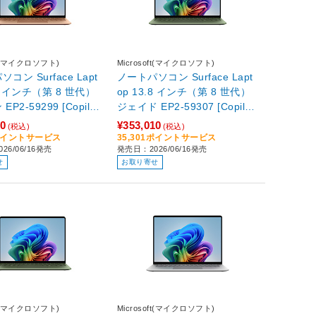
ft(マイクロソフト)
Microsoft(マイクロソフト)
コン Surface Lapt
ノートパソコン Surface Lapt
.8 インチ（第 8 世代）
op 13.8 インチ（第 8 世代）
P2-59299 [Copilot
ジェイド EP2-59307 [Copilot
13.8型 /Windows11 Ho
+ PC /13.8型 /Windows11 Ho
10
¥353,010
(税込)
(税込)
pdragon X2 Elite /メ
me /Snapdragon X2 Elite /メ
1ポイントサービス
35,301ポイントサービス
26/06/16発売
発売日：2026/06/16発売
GB /SSD：1TB /M3
モリ：16GB /SSD：1TB /M3
せ
お取り寄せ
か月) or Office 選択可
65 (24か月) or Office 選択可
26年6月]
能 /2026年6月]
ft(マイクロソフト)
Microsoft(マイクロソフト)