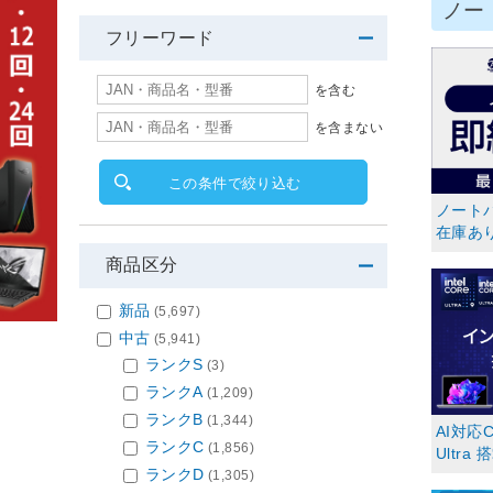
ノー
フリーワード
を含む
を含まない
この条件で絞り込む
ノート
在庫あ
商品区分
新品
(5,697)
中古
(5,941)
ランクS
(3)
ランクA
(1,209)
ランクB
(1,344)
AI対応C
ランクC
(1,856)
Ultra
ランクD
(1,305)