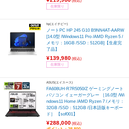
(税込)
在庫限り
hp(エイチピー)
ノートPC HP 245 G10 B9NN4AT-AARW
[14.0型 /Windows11 Pro /AMD Ryzen 5 /
メモリ：16GB /SSD：512GB]【生産完
了品】
¥139,980
(税込)
在庫限り
ASUS(エイスース)
FA608UH-R7R5050/Z ゲーミングノート
パソコン イェーガーグレー ［16.0型 /Wi
ndows11 Home /AMD Ryzen 7 /メモリ：
32GB /SSD：512GB /日本語版キーボー
ド］ 【sof001】
¥288,000
(税込)
ポイント：28,800