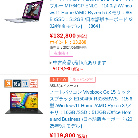
ブルー MI764CP-ENLC ［14.0型 /Windo
ws11 Home /AMD Ryzen 5 /メモリ：8G
B /SSD：512GB /日本語版キーボード /2
024年夏モデル］ 【864】
¥132,800
(税込)
ポイント：13,280
発売日：2024/06/08発売
在庫限り
中古商品が計5点あります
¥109,980
(税込)～
おすすめ
ラッピング可
ASUS(エイスース)
ノートパソコン Vivobook Go 15 ミック
スブラック E1504FA-R3165BWS ［15.6
型 /Windows11 Home /AMD Ryzen 3 /メ
モリ：16GB /SSD：512GB /Office Hom
e and Business /日本語版キーボード /20
25年9月モデル］
¥119,800
(税込)