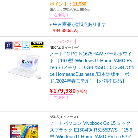
ポイント：11,980
発売日：2025/09/上旬発売
在庫限り
中古商品が計3点あります
¥94,980
(税込)～
ラッピング可
NEC(エヌイーシー)
ノートPC PC-N1675HAW パールホワイ
ト ［16.0型 /Windows11 Home /AMD Ry
zen 7 /メモリ：16GB /SSD：512GB /Offi
ce HomeandBusiness /日本語版キーボー
ド /2024年春モデル］【外箱不良品】
¥179,980
(税込)
在庫限り
ASUS(エイスース)
ノートパソコン Vivobook Go 15 ミック
スブラック E1504FA-R5165BWS ［15.6
型 /Windows11 Home /AMD Ryzen 5 /メ