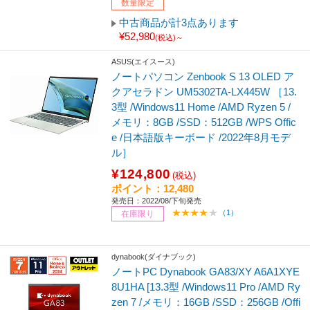
数量限定
中古商品が計3点あります
¥52,980
(税込)～
ASUS(エイスース)
ノートパソコン Zenbook S 13 OLED ア
クアセラドン UM5302TA-LX445W ［13.
3型 /Windows11 Home /AMD Ryzen 5 /
メモリ：8GB /SSD：512GB /WPS Offic
e /日本語版キーボード /2022年8月モデ
ル］
¥124,800
(税込)
ポイント：12,480
発売日：2022/08/下旬発売
（1）
在庫限り
dynabook(ダイナブック)
ノートPC Dynabook GA83/XY A6A1XYE
8U1HA [13.3型 /Windows11 Pro /AMD Ry
zen 7 /メモリ：16GB /SSD：256GB /Offi