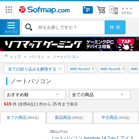
トップ
＞
パソコン
＞
ノートパソコン
全ての絞り込みを解除する
AMD Ryzen3
AMD Ryzen5
AMD 
ノートパソコン
615
件 (全854点)
1
件から
25
件まで表示
全ての商品
新品商品
中古商品
(854点)
(438点)
(416点)
DELL(デル)
ノートパソコン Inspiron 14 2-in-1 アイス