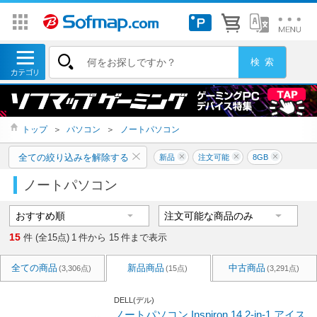
トップ
＞
パソコン
＞
ノートパソコン
全ての絞り込みを解除する
新品
注文可能
8GB
ノートパソコン
15
件 (全15点)
1
件から
15
件まで表示
全ての商品
新品商品
中古商品
(3,306点)
(15点)
(3,291点)
DELL(デル)
ノートパソコン Inspiron 14 2-in-1 アイス