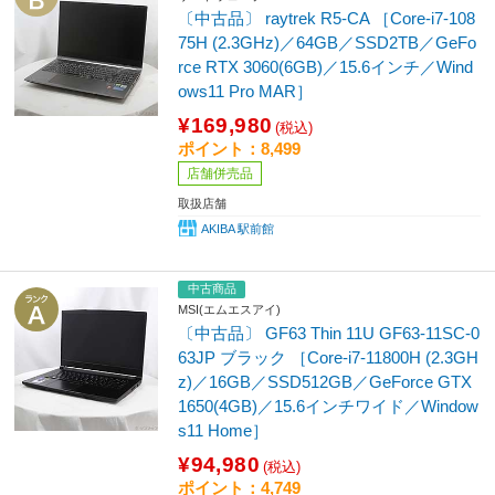
〔中古品〕 raytrek R5-CA ［Core-i7-108
75H (2.3GHz)／64GB／SSD2TB／GeFo
rce RTX 3060(6GB)／15.6インチ／Wind
ows11 Pro MAR］
¥169,980
(税込)
ポイント：8,499
店舗併売品
取扱店舗
AKIBA 駅前館
中古商品
MSI(エムエスアイ)
〔中古品〕 GF63 Thin 11U GF63-11SC-0
63JP ブラック ［Core-i7-11800H (2.3GH
z)／16GB／SSD512GB／GeForce GTX
1650(4GB)／15.6インチワイド／Window
s11 Home］
¥94,980
(税込)
ポイント：4,749