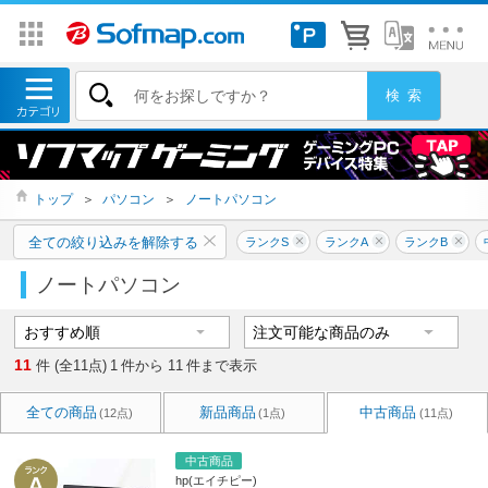
トップ
＞
パソコン
＞
ノートパソコン
全ての絞り込みを解除する
ランクS
ランクA
ランクB
ノートパソコン
11
件 (全11点)
1
件から
11
件まで表示
全ての商品
新品商品
中古商品
(12点)
(1点)
(11点)
中古商品
hp(エイチピー)