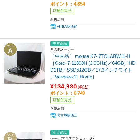
ポイント：4,854
店舗併売品
取扱店舗
AKIBA 駅前館
中古商品
その他メーカー
〔中古品〕 mouse K7-i7TGLABW11-H
［Core-i7-11800H (2.3GHz)／64GB／HD
D1TB／SSD512GB／17.3インチワイド
／Windows11 Home］
¥134,980
(税込)
ポイント：6,749
店舗併売品
取扱店舗
名古屋駅西店
中古商品
mouse(マウスコンピュータ)