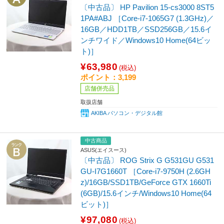
〔中古品〕 HP Pavilion 15-cs3000 8ST5
1PA#ABJ ［Core-i7-1065G7 (1.3GHz)／
16GB／HDD1TB／SSD256GB／15.6イ
ンチワイド／Windows10 Home(64ビッ
ト)］
¥63,980
(税込)
ポイント：3,199
店舗併売品
取扱店舗
AKIBA パソコン・デジタル館
中古商品
ASUS(エイスース)
〔中古品〕 ROG Strix G G531GU G531
GU-I7G1660T ［Core-i7-9750H (2.6GH
z)/16GB/SSD1TB/GeForce GTX 1660Ti
(6GB)/15.6インチ/Windows10 Home(64
ビット)］
¥97,080
(税込)