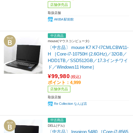
店舗併売品
取扱店舗
AKIBA 駅前館
中古商品
mouse(マウスコンピュータ)
〔中古品〕 mouse K7 K7-I7CMLCBW11-
H ［Core-i7-10750H (2.6GHz)／32GB／
HDD1TB／SSD512GB／17.3インチワイ
ド／Windows11 Home］
¥99,980
(税込)
ポイント：4,999
店舗併売品
取扱店舗
Re Collection なんば店
中古商品
DELL(デル)
〔中古品〕 Inspiron 5480 ［Core-i7-8565