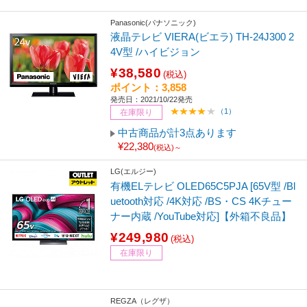
Panasonic(パナソニック)
液晶テレビ VIERA(ビエラ) TH-24J300 2
4V型 /ハイビジョン
¥38,580
(税込)
ポイント：3,858
発売日：2021/10/22発売
（1）
在庫限り
中古商品が計3点あります
¥22,380
(税込)～
LG(エルジー)
有機ELテレビ OLED65C5PJA [65V型 /Bl
uetooth対応 /4K対応 /BS・CS 4Kチュー
ナー内蔵 /YouTube対応]【外箱不良品】
¥249,980
(税込)
在庫限り
REGZA（レグザ）