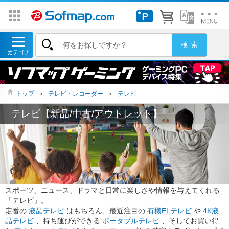
トップ
＞
テレビ・レコーダー
＞
テレビ
テレビ【新品/中古/アウトレット】
スポーツ、ニュース、ドラマと日常に楽しさや情報を与えてくれる
「テレビ」。
定番の
液晶テレビ
はもちろん、最近注目の
有機ELテレビ
や
4K液
晶テレビ
、持ち運びができる
ポータブルテレビ
、そしてお買い得