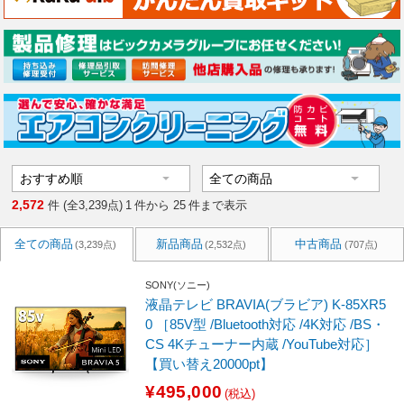
2,572
件 (全3,239点)
1
件から
25
件まで表示
全ての商品
新品商品
中古商品
(3,239点)
(2,532点)
(707点)
SONY(ソニー)
液晶テレビ BRAVIA(ブラビア) K-85XR5
0 ［85V型 /Bluetooth対応 /4K対応 /BS・
CS 4Kチューナー内蔵 /YouTube対応］
【買い替え20000pt】
¥495,000
(税込)