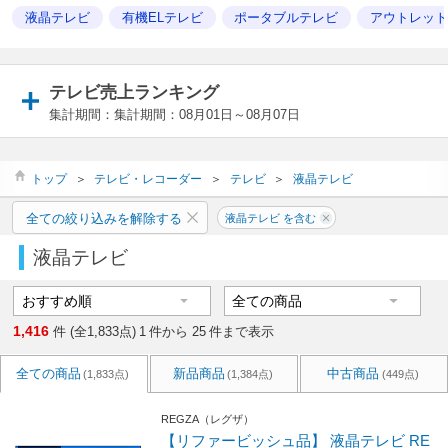
液晶テレビ
有機ELテレビ
ポータブルテレビ
アウトレッ
テレビ売上ランキング
集計期間：集計期間：08月01日～08月07日
トップ
＞
テレビ・レコーダー
＞
テレビ
＞
液晶テレビ
全ての絞り込みを解除する
液晶テレビ を含む
液晶テレビ
1,416
件 (全1,833点)
1
件から
25
件まで表示
全ての商品
新品商品
中古商品
(1,833点)
(1,384点)
(449点)
REGZA（レグザ）
【リファービッシュ品】 液晶テレビ RE